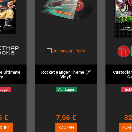
e Ultimate
Rocket Ranger Theme (7"
Custodian
ry
Vinyl)
Ge
 Lager
Auf Lager
Nicht
5 €
7,56 €
32
DUKT
KAUFEN
ZUM