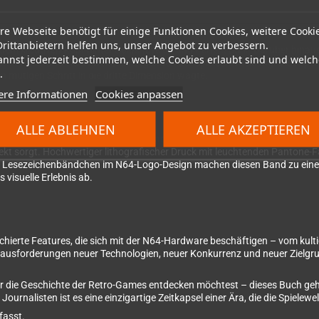
en
re Webseite benötigt für einige Funktionen Cookies, weitere Cooki
Drittanbietern helfen uns, unser Angebot zu verbessern.
dem kreativen Kopf hinter
GoldenEye 64
und
Perfect Dark
. Darüber hinau
annst jederzeit bestimmen, welche Cookies erlaubt sind und welch
in Hollis und vielen weiteren Legenden der Spieleentwicklung. Diese pers
.
n mutigen Schritt in die dritte Dimension wagte.
ere Informationen
Cookies anpassen
ALLE ABLEHNEN
ALLE AKZEPTIEREN
ndium
Maßstäbe in puncto Design und Produktionsqualität. Das Buch ko
ekt sorgt. Hochwertiger lithografischer Druck mit leuchtenden Pantone-F
vier Lesezeichenbändchen im N64-Logo-Design machen diesen Band zu ei
visuelle Erlebnis ab.
erchierte Features, die sich mit der N64-Hardware beschäftigen – vom kul
rausforderungen neuer Technologien, neuer Konkurrenz und neuer Zielgrup
der die Geschichte der Retro-Games entdecken möchtest – dieses Buch g
urnalisten ist es eine einzigartige Zeitkapsel einer Ära, die die Spielewe
fasst.