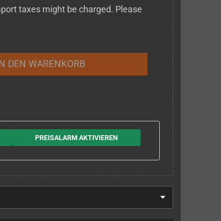
 import taxes might be charged. Please
IN DEN WARENKORB
PREISALARM AKTIVIEREN