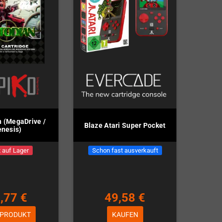
 (MegaDrive /
Blaze Atari Super Pocket
nesis)
 auf Lager
Schon fast ausverkauft
,77 €
49,58 €
 PRODUKT
KAUFEN