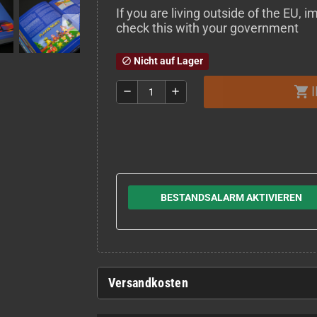
If you are living outside of the EU,
check this with your government
Nicht auf Lager
block
shopping_cart
remove
add
BESTANDSALARM AKTIVIEREN
Versandkosten