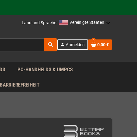
rag nach!
Vereinigte Staaten
Land und Sprache:
rag nach!
0
search
person
Anmelden
0,00 €
rag nach!
DS
PC-HANDHELDS & UMPCS
BARRIEREFREIHEIT