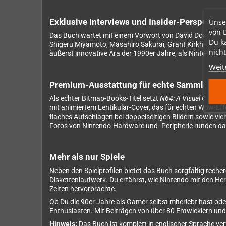
Exklusive Interviews und Insider-Perspektiv
Unse
von 
Das Buch wartet mit einem Vorwort von David Doak auf, 
Du k
Shigeru Miyamoto, Masahiro Sakurai, Grant Kirkhope, Mart
nicht
äußerst innovative Ära der 1990er Jahre, als Nintendo de
Weit
Premium-Ausstattung für echte Sammler
Als echter Bitmap-Books-Titel setzt
N64: A Visual Compe
mit animiertem Lentikular-Cover, das für echten Wow-Eff
flaches Aufschlagen bei doppelseitigen Bildern sowie 
Fotos von Nintendo-Hardware und -Peripherie runden das 
Mehr als nur Spiele
Neben den Spielprofilen bietet das Buch sorgfältig rech
Diskettenlaufwerk. Du erfährst, wie Nintendo mit den He
Zeiten hervorbrachte.
Ob Du die 90er Jahre als Gamer selbst miterlebt hast o
Enthusiasten. Mit Beiträgen von über 80 Entwicklern und Jo
Hinweis:
Das Buch ist komplett in englischer Sprache ver