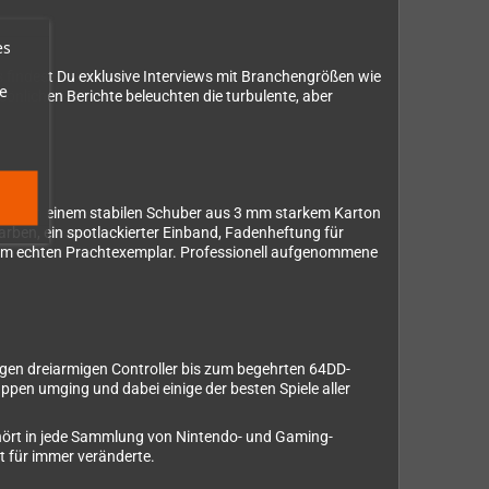
es
s findest Du exklusive Interviews mit Branchengrößen wie
e
önlichen Berichte beleuchten die turbulente, aber
mmt in einem stabilen Schuber aus 3 mm starkem Karton
arben, ein spotlackierter Einband, Fadenheftung für
nem echten Prachtexemplar. Professionell aufgenommene
tigen dreiarmigen Controller bis zum begehrten 64DD-
pen umging und dabei einige der besten Spiele aller
ehört in jede Sammlung von Nintendo- und Gaming-
lt für immer veränderte.