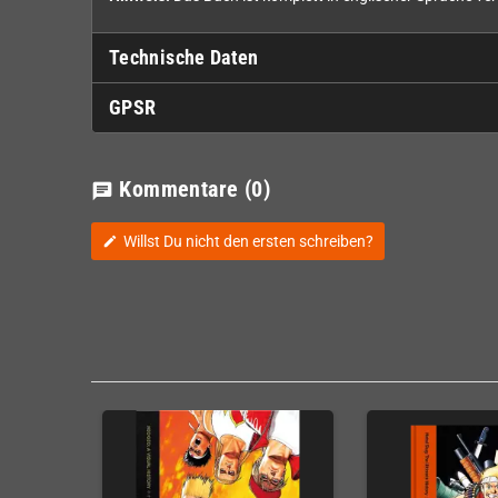
Technische Daten
GPSR
Kommentare
(0)
chat
Willst Du nicht den ersten schreiben?
edit