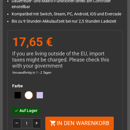
Dauerfeuer- und Makro-Funktionen direkt am Controller
einstellbar
Kompatibel mit Switch, Steam, PC, Android, iOS und Evercade
Bis zu 9 Stunden Akkulaufzeit bei nur 2,5 Stunden Ladezeit
17,65 €
If you are living outside of the EU, import
taxes might be charged. Please check this
with your government
Versandfertig in 1 - 2 Tagen
Farbe
Auf Lager
check
IN DEN WARENKORB
shopping_cart
remove
add