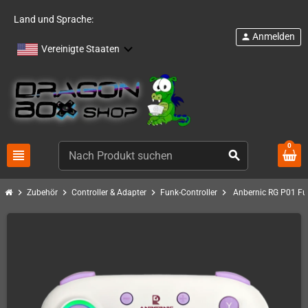
Land und Sprache:
Anmelden
person
Vereinigte Staaten
0
view_headline
search
chevron_right
chevron_right
chevron_right
chevron_right
Zubehör
Controller & Adapter
Funk-Controller
Anbernic RG P01 Fun