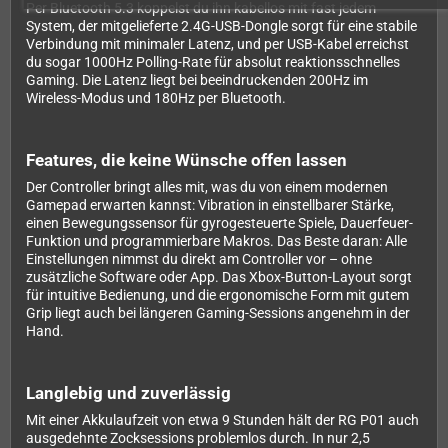
Per Bluetooth 5.3 koppelst du ihn kabellos mit fast jedem
System, der mitgelieferte 2.4G-USB-Dongle sorgt für eine stabile
Verbindung mit minimaler Latenz, und per USB-Kabel erreichst
du sogar 1000Hz Polling-Rate für absolut reaktionsschnelles
Gaming. Die Latenz liegt bei beeindruckenden 200Hz im
Wireless-Modus und 180Hz per Bluetooth.
Features, die keine Wünsche offen lassen
Der Controller bringt alles mit, was du von einem modernen
Gamepad erwarten kannst: Vibration in einstellbarer Stärke,
einen Bewegungssensor für gyrogesteuerte Spiele, Dauerfeuer-
Funktion und programmierbare Makros. Das Beste daran: Alle
Einstellungen nimmst du direkt am Controller vor – ohne
zusätzliche Software oder App. Das Xbox-Button-Layout sorgt
für intuitive Bedienung, und die ergonomische Form mit gutem
Grip liegt auch bei längeren Gaming-Sessions angenehm in der
Hand.
Langlebig und zuverlässig
Mit einer Akkulaufzeit von etwa 9 Stunden hält der RG P01 auch
ausgedehnte Zocksessions problemlos durch. In nur 2,5