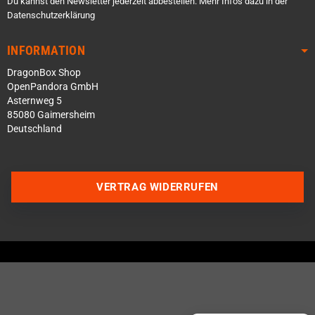
Du kannst den Newsletter jederzeit abbestellen. Mehr Infos dazu in der
Datenschutzerklärung
INFORMATION
DragonBox Shop
OpenPandora GmbH
Asternweg 5
85080 Gaimersheim
Deutschland
VERTRAG WIDERRUFEN
Über WhatsApp schreiben
Über Telegram schreiben
Discord Server beitreten
Facebook Messenger