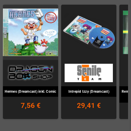
Hermes (Dreamcast) inkl. Comic
Intrepid Izzy (Dreamcast)
Remut
7,56 €
29,41 €