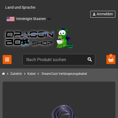
Land und Sprache:
Anmelden
person
Vereinigte Staaten
0
view_headline
search
chevron_right
chevron_right
chevron_right
Zubehör
Kabel
DreamCast Verlängerungskabel