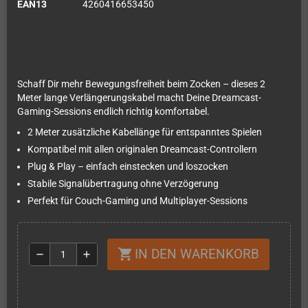
EAN13
4260416653450
Schaff Dir mehr Bewegungsfreiheit beim Zocken – dieses 2
Meter lange Verlängerungskabel macht Deine Dreamcast-
Gaming-Sessions endlich richtig komfortabel.
2 Meter zusätzliche Kabellänge für entspanntes Spielen
Kompatibel mit allen originalen Dreamcast-Controllern
Plug & Play – einfach einstecken und loszocken
Stabile Signalübertragung ohne Verzögerung
Perfekt für Couch-Gaming und Multiplayer-Sessions
IN DEN WARENKORB
shopping_cart
remove
add