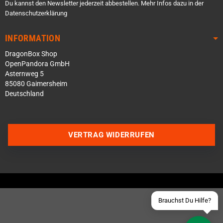
Du kannst den Newsletter jederzeit abbestellen. Mehr Infos dazu in der
Datenschutzerklärung
INFORMATION
DragonBox Shop
OpenPandora GmbH
Asternweg 5
85080 Gaimersheim
Deutschland
Über WhatsApp schreiben
Über Telegram schreiben
VERTRAG WIDERRUFEN
Discord Server beitreten
Facebook Messenger
Schick uns eine eMail
Brauchst Du Hilfe?