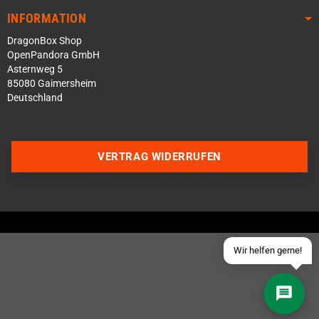
INFORMATION
DragonBox Shop
OpenPandora GmbH
Asternweg 5
85080 Gaimersheim
Deutschland
Über WhatsApp schreiben
Über Telegram schreiben
VERTRAG WIDERRUFEN
Discord Server beitreten
Facebook Messenger
Schick uns eine eMail
Wir helfen gerne!