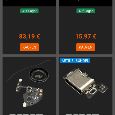
Auf Lager
Auf Lager
83,19 €
15,97 €
KAUFEN
KAUFEN
ARTIKELBÜNDEL