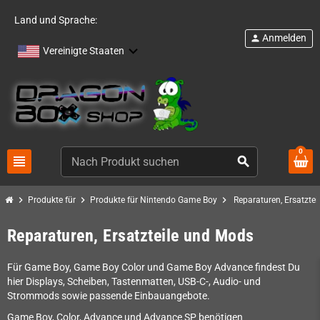
Land und Sprache:
Anmelden
person
Vereinigte Staaten
0
view_headline
search
chevron_right
chevron_right
chevron_right
Produkte für
Produkte für Nintendo Game Boy
Reparaturen, Ersatzte
Reparaturen, Ersatzteile und Mods
Für Game Boy, Game Boy Color und Game Boy Advance findest Du
hier Displays, Scheiben, Tastenmatten, USB-C-, Audio- und
Strommods sowie passende Einbauangebote.
Game Boy, Color, Advance und Advance SP benötigen