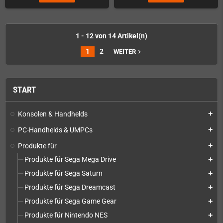
1 - 12 von 14 Artikel(n)
1
2
WEITER
navigate_next
START
Konsolen & Handhelds
add
PC-Handhelds & UMPCs
add
Produkte für
add
Produkte für Sega Mega Drive
add
Produkte für Sega Saturn
add
Produkte für Sega Dreamcast
add
Produkte für Sega Game Gear
add
Produkte für Nintendo NES
add