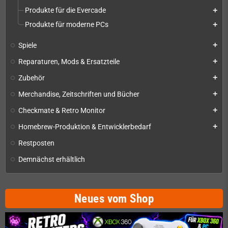
Produkte für die Evercade
add
Produkte für moderne PCs
add
Spiele
add
Reparaturen, Mods & Ersatzteile
add
Zubehör
add
Merchandise, Zeitschriften und Bücher
add
Checkmate & Retro Monitor
add
Homebrew-Produktion & Entwicklerbedarf
add
Restposten
Demnächst erhältlich
Neues vom Shop