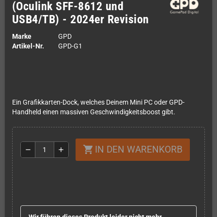
(Oculink SFF-8612 und
USB4/TB) - 2024er Revision
Marke
GPD
Artikel-Nr.
GPD-G1
Ein Grafikkarten-Dock, welches Deinem Mini PC oder GPD-
Handheld einen massiven Geschwindigkeitsboost gibt.
IN DEN WARENKORB
shopping_cart
remove
add