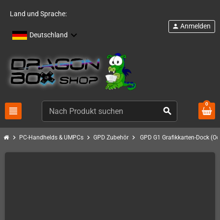
Land und Sprache:
Anmelden
person
Deutschland
0
view_headline
search
chevron_right
chevron_right
chevron_right
PC-Handhelds & UMPCs
GPD Zubehör
GPD G1 Grafikkarten-Dock (Oc