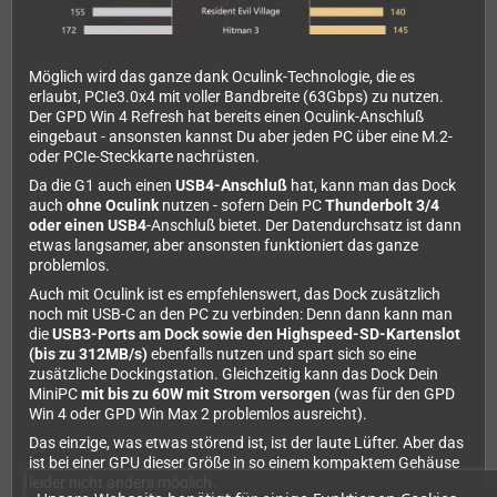
Möglich wird das ganze dank Oculink-Technologie, die es
erlaubt, PCIe3.0x4 mit voller Bandbreite (63Gbps) zu nutzen.
Der GPD Win 4 Refresh hat bereits einen Oculink-Anschluß
eingebaut - ansonsten kannst Du aber jeden PC über eine M.2-
oder PCIe-Steckkarte nachrüsten.
Da die G1 auch einen
USB4-Anschluß
hat, kann man das Dock
auch
ohne Oculink
nutzen - sofern Dein PC
Thunderbolt 3/4
oder einen USB4
-Anschluß bietet. Der Datendurchsatz ist dann
etwas langsamer, aber ansonsten funktioniert das ganze
problemlos.
Auch mit Oculink ist es empfehlenswert, das Dock zusätzlich
noch mit USB-C an den PC zu verbinden: Denn dann kann man
die
USB3-Ports am Dock sowie den Highspeed-SD-Kartenslot
(bis zu 312MB/s)
ebenfalls nutzen und spart sich so eine
zusätzliche Dockingstation. Gleichzeitig kann das Dock Dein
MiniPC
mit bis zu 60W mit Strom versorgen
(was für den GPD
Win 4 oder GPD Win Max 2 problemlos ausreicht).
Das einzige, was etwas störend ist, ist der laute Lüfter. Aber das
ist bei einer GPU dieser Größe in so einem kompaktem Gehäuse
leider nicht anders möglich.