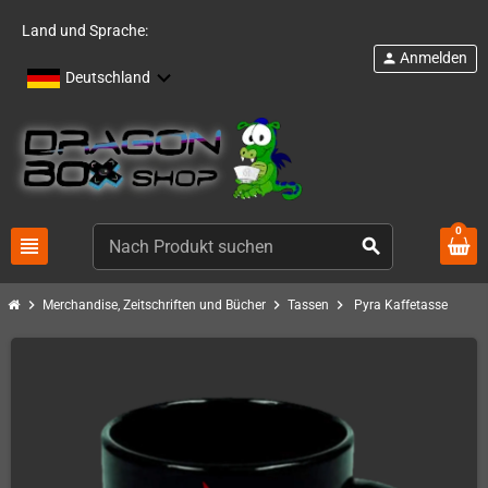
Land und Sprache:
Anmelden
person
Deutschland
0
view_headline
search
chevron_right
chevron_right
chevron_right
Merchandise, Zeitschriften und Bücher
Tassen
Pyra Kaffetasse