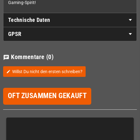
Gaming-Spirit!
Technische Daten
GPSR
Kommentare
(0)
chat
Willst Du nicht den ersten schreiben?
edit
OFT ZUSAMMEN GEKAUFT