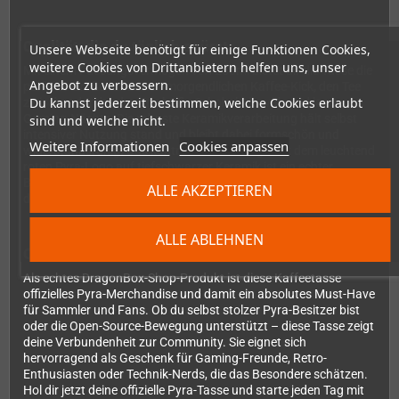
Qualität, die du täglich spürst
Unsere Webseite benötigt für einige Funktionen Cookies,
weitere Cookies von Drittanbietern helfen uns, unser
Mit einem Fassungsvermögen von 250ml bietet dir die Tasse die
Angebot zu verbessern.
perfekte Größe für deinen morgendlichen Kaffee-Kick, den Tee
Du kannst jederzeit bestimmen, welche Cookies erlaubt
zwischendurch oder eine heiße Schokolade während langer
Gaming-Nächte. Die robuste Keramikverarbeitung hält selbst
sind und welche nicht.
intensiver Nutzung stand und bleibt dabei formschön und
Weitere Informationen
Cookies anpassen
widerstandsfähig. Das kontrastreiche Design mit dem leuchtend
roten Pyra-Logo auf tiefschwarzer Keramik ist ein echter
Blickfang und macht die Tasse zum perfekten Accessoire für
ALLE AKZEPTIEREN
deinen Schreibtisch, dein Gaming-Setup oder die Küche.
ALLE ABLEHNEN
Offizielles Merchandise für die Community
Als echtes DragonBox-Shop-Produkt ist diese Kaffeetasse
offizielles Pyra-Merchandise und damit ein absolutes Must-Have
für Sammler und Fans. Ob du selbst stolzer Pyra-Besitzer bist
oder die Open-Source-Bewegung unterstützt – diese Tasse zeigt
deine Verbundenheit zur Community. Sie eignet sich
hervorragend als Geschenk für Gaming-Freunde, Retro-
Enthusiasten oder Technik-Nerds, die das Besondere schätzen.
Hol dir jetzt deine offizielle Pyra-Tasse und starte jeden Tag mit