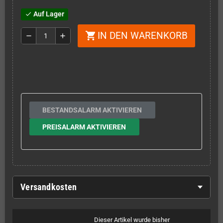
Auf Lager
check
IN DEN WARENKORB
shopping_cart
remove
add
BESTANDSALARM AKTIVIEREN
PREISALARM AKTIVIEREN
Versandkosten
Dieser Artikel wurde bisher