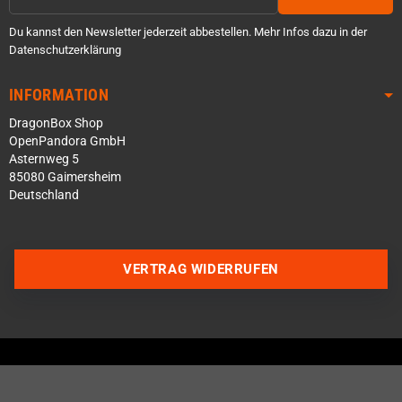
Du kannst den Newsletter jederzeit abbestellen. Mehr Infos dazu in der
Datenschutzerklärung
INFORMATION
DragonBox Shop
OpenPandora GmbH
Asternweg 5
85080 Gaimersheim
Deutschland
Über WhatsApp schreiben
VERTRAG WIDERRUFEN
Über Telegram schreiben
Discord Server beitreten
Facebook Messenger