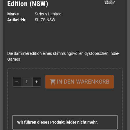
Edition (NSW)
Marke
Strictly Limited
Artikel-Nr.
SL-7S-NSW
Die Sammleredition eines stimmungsvollen dystopischen Indie-
Games
IN DEN WARENKORB
shopping_cart
remove
add
Wir führen dieses Produkt leider nicht mehr.