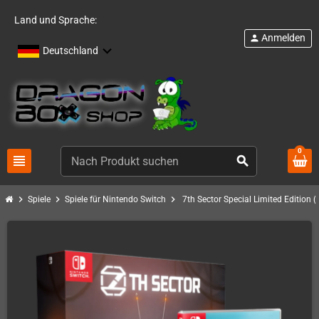
Land und Sprache:
Anmelden
person
Deutschland
0
view_headline
search
chevron_right
chevron_right
chevron_right
Spiele
Spiele für Nintendo Switch
7th Sector Special Limited Edition 