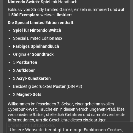
Nintendo Switch-Spiel
mit Handbuch
Exklusiv von Strictly Limited Games, einzeln nummeriert und
auf
1.500 Exemplare
weltweit
limitiert
.
Die Special Limited Edition enthält:
Spiel für Nintendo Switch
Special Limited Edition
Box
Farbiges Spielhandbuch
Originaler
Soundtrack
5
Postkarten
2
Aufkleber
3
Acryl-Kunstkarten
Beidseitig bedrucktes
Poster
(DIN A3)
2
Magnet-Sets
Willkommen im fesselnden
7. Sektor
, einer geheimnisvollen
Cyberpunk-Welt. Tauche ein in diesen verschlungenen Pfad, löse
verschiedene Rätsel, stelle dich Gefahren und sammle verstreute
Informationen, um die Geschichte dieses einzigartigen
Universums aufzudecken.
Unsere Webseite benötigt für einige Funktionen Cookies,