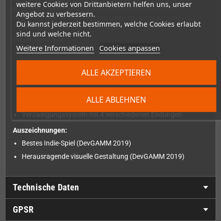
Übernimm die Kontrolle über mehrere Charaktere, von denen
weitere Cookies von Drittanbietern helfen uns, unser
jeder seine eigenen Fähigkeiten hat, um die Geräte und
Angebot zu verbessern.
Maschinen der Welt zu steuern. Deine Entscheidungen und
Du kannst jederzeit bestimmen, welche Cookies erlaubt
Handlungen bestimmen den Ausgang des Spiels.
sind und welche nicht.
Hauptmerkmale:
Weitere Informationen
Cookies anpassen
Atmosphärische dystopische Welt
Eine Fülle von abwechslungsreichen und einzigartigen
ALLE AKZEPTIEREN
Rätseln
Kontrolliere mehrere Charaktere
ALLE ABLEHNEN
Fesselnder Soundtrack von "Nobody's Nail Machine"
Verzweigungssystem mit 4 verschiedenen Endungen
Auszeichnungen:
Bestes Indie-Spiel (DevGAMM 2019)
Herausragende visuelle Gestaltung (DevGAMM 2019)
Technische Daten
GPSR