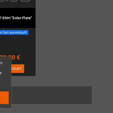
-Shirt "Solar Flare"
n fast ausverkauft
29,00 €
es
UM PRODUKT
e