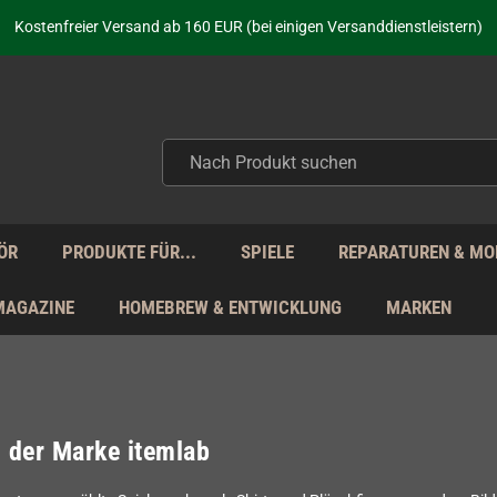
aufen nicht nur - wir KENNEN unsere Produkte. Du brauchst Hilfe? Dann f
Kostenfreier Versand ab 160 EUR (bei einigen Versanddienstleistern)
Seit über 20 Jahren Deine Anlaufstelle für neue Retro-Hardware!
Täglicher Versand Mo - Fr aus Deutschland - zollfrei innerhalb der EU!
aufen nicht nur - wir KENNEN unsere Produkte. Du brauchst Hilfe? Dann f
Kostenfreier Versand ab 160 EUR (bei einigen Versanddienstleistern)
Seit über 20 Jahren Deine Anlaufstelle für neue Retro-Hardware!
Täglicher Versand Mo - Fr aus Deutschland - zollfrei innerhalb der EU!
aufen nicht nur - wir KENNEN unsere Produkte. Du brauchst Hilfe? Dann f
ÖR
PRODUKTE FÜR...
SPIELE
REPARATUREN & MO
MAGAZINE
HOMEBREW & ENTWICKLUNG
MARKEN
l der Marke itemlab