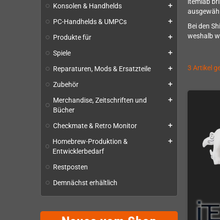
itemlab br
Konsolen & Handhelds
add
ausgewähl
PC-Handhelds & UMPCs
add
Bei den Sh
weshalb w
Produkte für
add
Spiele
add
3 Artikel 
Reparaturen, Mods & Ersatzteile
add
Zubehör
add
Merchandise, Zeitschriften und
add
Bücher
Checkmate & Retro Monitor
add
Homebrew-Produktion &
add
Entwicklerbedarf
Restposten
Demnächst erhältlich