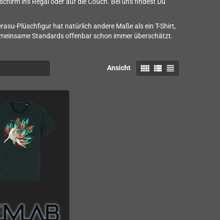
chirm ins Regal oder auf die Couch. Bei uns findest Du
rasu-Plüschfigur hat natürlich andere Maße als ein T-Shirt,
gemeinsame Standards offenbar schon immer überschätzt.
view_comfy
view_list
view_headline
Ansicht