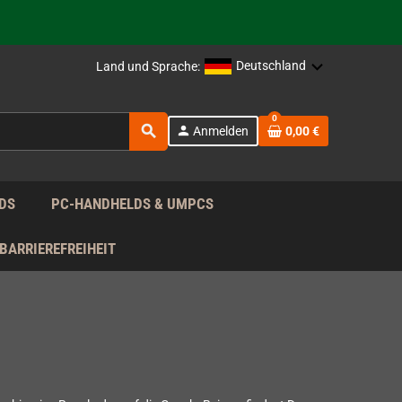
rag nach!
Deutschland
Land und Sprache:
rag nach!
0
search
person
Anmelden
0,00 €
rag nach!
DS
PC-HANDHELDS & UMPCS
BARRIEREFREIHEIT