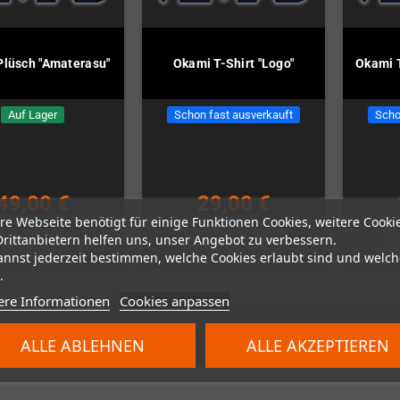
Plüsch "Amaterasu"
Okami T-Shirt "Logo"
Okami T
Auf Lager
Schon fast ausverkauft
Scho
49,00 €
29,00 €
re Webseite benötigt für einige Funktionen Cookies, weitere Cooki
Drittanbietern helfen uns, unser Angebot zu verbessern.
KAUFEN
ZUM PRODUKT
Z
annst jederzeit bestimmen, welche Cookies erlaubt sind und welch
.
ere Informationen
Cookies anpassen
n 3 Artikel(n)
ALLE ABLEHNEN
ALLE AKZEPTIEREN