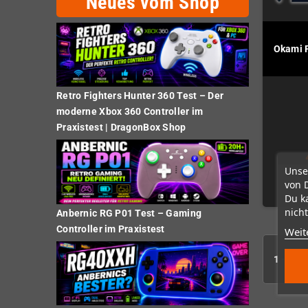
Neues vom Shop
Okami 
Retro Fighters Hunter 360 Test – Der
moderne Xbox 360 Controller im
Praxistest | DragonBox Shop
Unse
von 
Du k
nicht
Anbernic RG P01 Test – Gaming
Controller im Praxistest
Weit
1 - 3 vo