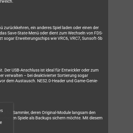
erweich.
 zurückkehren, ein anderes Spiel laden oder einen der
uf das Save-State-Menü oder dient zum Wechseln von FDS-
ützt sogar Erweiterungschips wie VRC6, VRC7, Sunsoft-5b
t. Der USB-Anschluss ist ideal für Entwickler oder zum
 verwalten – bei deaktivierter Sortierung sogar
tig vor dem Austausch. NES2.0-Header und Game-Genie-
es
ösung für Sammler, deren Original-Module langsam den
erworbenen Spiele als Backups sichern möchte. Mit diesem
e