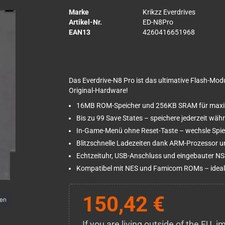
Marke
Krikzz Everdrives
Artikel-Nr.
ED-N8Pro
EAN13
4260416651968
Das Everdrive-N8 Pro ist das ultimative Flash-Modu
Original-Hardware!
16MB ROM-Speicher und 256KB SRAM für maxim
Bis zu 99 Save States – speichere jederzeit wäh
In-Game-Menü ohne Reset-Taste – wechsle Spiel
Blitzschnelle Ladezeiten dank ARM-Prozessor 
Echtzeituhr, USB-Anschluss und eingebauter NSF
Kompatibel mit NES und Famicom ROMs – idea
150,42 €
men
If you are living outside of the EU,