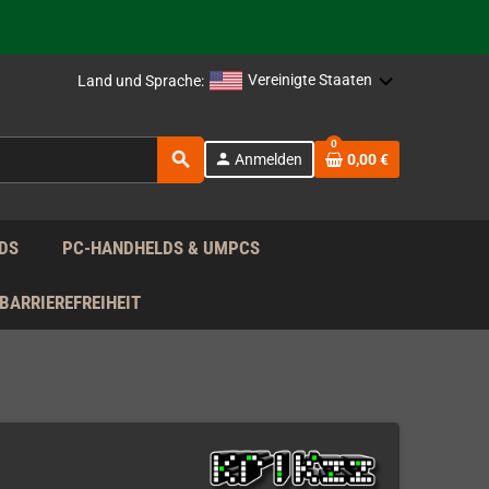
rag nach!
Vereinigte Staaten
Land und Sprache:
rag nach!
0
search
person
Anmelden
0,00 €
rag nach!
DS
PC-HANDHELDS & UMPCS
BARRIEREFREIHEIT