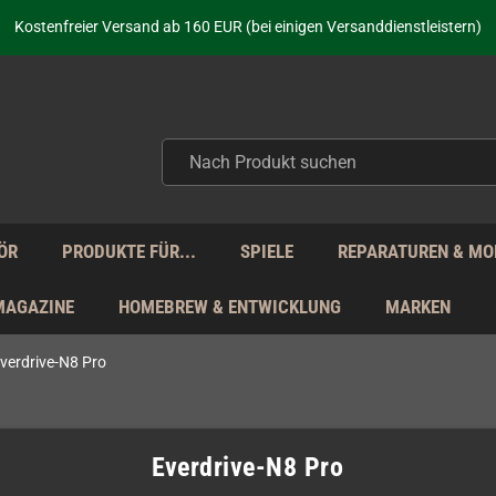
aufen nicht nur - wir KENNEN unsere Produkte. Du brauchst Hilfe? Dann f
Kostenfreier Versand ab 160 EUR (bei einigen Versanddienstleistern)
Seit über 20 Jahren Deine Anlaufstelle für neue Retro-Hardware!
Täglicher Versand Mo - Fr aus Deutschland - zollfrei innerhalb der EU!
aufen nicht nur - wir KENNEN unsere Produkte. Du brauchst Hilfe? Dann f
Kostenfreier Versand ab 160 EUR (bei einigen Versanddienstleistern)
Seit über 20 Jahren Deine Anlaufstelle für neue Retro-Hardware!
Täglicher Versand Mo - Fr aus Deutschland - zollfrei innerhalb der EU!
aufen nicht nur - wir KENNEN unsere Produkte. Du brauchst Hilfe? Dann f
ÖR
PRODUKTE FÜR...
SPIELE
REPARATUREN & MO
MAGAZINE
HOMEBREW & ENTWICKLUNG
MARKEN
verdrive-N8 Pro
Everdrive-N8 Pro