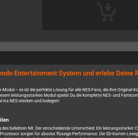
do Entertainment System und erlebe Deine Ret
-Modul – es ist die perfekte Lösung für alle NES-Fans, die ihre Original-K
iesem leistungsstarken Modul spielst Du die komplette NES- und Famicom-
l ins NES stecken und loslegen!
ilen
ng des beliebten N8. Der entscheidende Unterschied: Ein leistungsstarke
rozessor sorgen für absolut flüssige Performance. Die SD-Karten-Leseg