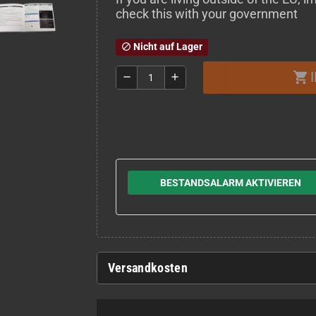
check this with your government
Nicht auf Lager
block
shopping_cart
remove
add
BESTANDSALARM AKTIVIEREN
Versandkosten