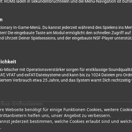
et: ROMs laden in Sekundenbruchteilen und die Menü-Navigation ist butt
en
tionary In-Game-Menü. Du kannst jederzeit während des Spielens ins Menü
tten! Die eingebaute Taste am Modul ermöglicht den schnellen Zugriff a
 und Uhrzeit Deiner Spielsessions, und der eingebaute NSF-Player unterst
lichkeit
o-Mischer mit Operationsverstärker sorgen für erstklassige Soundqualitä
AT, VFAT und exFAT-Dateisysteme und kann bis zu 1024 Dateien pro Ordner
timiertem Verbrauch etwa 25 Jahre, und das System warnt Dich rechtzei
ckup-Enthusiasten
re Webseite benötigt für einige Funktionen Cookies, weitere Cooki
packung und englischsprachiger Anleitung geliefert. Es ist die ideale L
Drittanbietern helfen uns, unser Angebot zu verbessern.
onen auf echter Hardware testen wollen, oder für jeden, der seine legal 
annst jederzeit bestimmen, welche Cookies erlaubt sind und welch
aming-Bibliothek zurück!
.