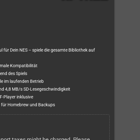
l für Dein NES – spiele die gesamte Bibliothek auf
ale Kompatibilität
rend des Spiels
e im laufenden Betrieb
und 4,8 MB/s SD-Lesegeschwindigkeit
-Player inklusive
l für Homebrew und Backups
 import taxes might be charged. Please