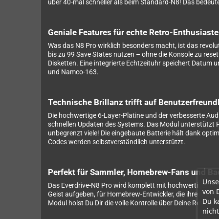
über 40-mal schneller als beim Standard-N8! Das bedeut
Geniale Features für echte Retro-Enthusiast
Was das N8 Pro wirklich besonders macht, ist das revolu
bis zu 99 Save States nutzen – ohne die Konsole zu rese
Disketten. Eine integrierte Echtzeituhr speichert Datum
und Namco-163.
Technische Brillanz trifft auf Benutzerfreund
Die hochwertige 6-Layer-Platine und der verbesserte Audi
schnellen Updaten des Systems. Das Modul unterstützt F
unbegrenzt viele! Die eingebaute Batterie hält dank op
Codes werden selbstverständlich unterstützt.
Perfekt für Sammler, Homebrew-Fans und Ba
Unse
Das Everdrive-N8 Pro wird komplett mit hochwertiger Ver
von 
Geist aufgeben, für Homebrew-Entwickler, die ihre Kreati
Du k
Modul holst Du Dir die volle Kontrolle über Deine Retro-G
nicht