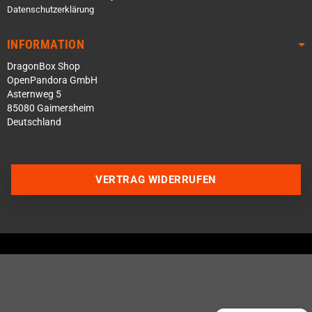
Datenschutzerklärung
INFORMATION
DragonBox Shop
OpenPandora GmbH
Asternweg 5
85080 Gaimersheim
Deutschland
VERTRAG WIDERRUFEN
Über WhatsApp schreiben
Über Telegram schreiben
Discord Server beitreten
Facebook Messenger
Schick uns eine eMail