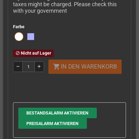
taxes might be charged. Please check this
with your government
Farbe
Nicht auf Lager
block
IN DEN WARENKORB
shopping_cart
remove
add
BESTANDSALARM AKTIVIEREN
PREISALARM AKTIVIEREN