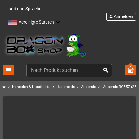
Land und Sprache:
Anmelden
person
Vereinigte Staaten
0
view_headline
search
chevron_right
chevron_right
chevron_right
chevron_right
Konsolen & Handhelds
Handhelds
Anbernic
Anbernic RG557 (256G