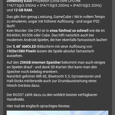
Dimensity 8300
-Prozessor (Octa-core CPU mit
1*A715@3.35GHz + 3*A715@3.20GHz + 4*A510@2.2GHz)
und
12 GB RAM.
Das gibt ihm genug Leistung, GameCube / Wii in vollem Tempo
zu emulieren, sogar mit höherer Auflösung - und sogar PS2
läuft!
Kein Wunder: Die CPU ist in
etwa fünfmal so schnell
wie die im
RG406H, RG556 oder Cube. Das hilft natürlich auch bei
modernen Android-Spielen, die hier ebenfalls fantastisch laufen!
Der
5.48" AMOLED
-Bildschirm mit einer Auflösung von
1920x1080 Pixeln
lassen die Spiele absolut fantastisch
aussehen.
Auf den
256GB internen Speicher
bekommt man auch einiges
an Spielen drauf - und dank SD-Karten Slot kann man den
Speicher noch beliebig erweitern.
Natürlich gehören Wifi 6E, Bluetooth 5.3, Gyrosensoren und
Hall-Sticks mittlerweile auch zur Grundausstattung eines
Hitech-Gerätes dazu.
Der RG557 zählt dazu zu den wirklich besten verfügbaren
Handhelds.
Hier mal ein englisch-sprachiges Review: