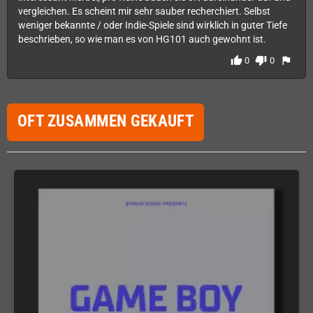
vergleichen. Es scheint mir sehr sauber recherchiert. Selbst
weniger bekannte / oder Indie-Spiele sind wirklich in guter Tiefe
beschrieben, so wie man es von HG101 auch gewohnt ist.
thumb_up
thumb_down
flag
0
0
OFT ZUSAMMEN GEKAUFT