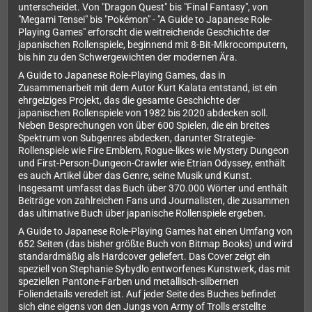
unterscheidet. Von "Dragon Quest" bis "Final Fantasy", von
"Megami Tensei" bis "Pokémon" - "A Guide to Japanese Role-
Playing Games" erforscht die weitreichende Geschichte der
japanischen Rollenspiele, beginnend mit 8-Bit-Mikrocomputern,
bis hin zu den Schwergewichten der modernen Ära.
A Guide to Japanese Role-Playing Games, das in
Zusammenarbeit mit dem Autor Kurt Kalata entstand, ist ein
ehrgeiziges Projekt, das die gesamte Geschichte der
japanischen Rollenspiele von 1982 bis 2020 abdecken soll.
Neben Besprechungen von über 600 Spielen, die ein breites
Spektrum von Subgenres abdecken, darunter Strategie-
Rollenspiele wie Fire Emblem, Rogue-likes wie Mystery Dungeon
und First-Person-Dungeon-Crawler wie Etrian Odyssey, enthält
es auch Artikel über das Genre, seine Musik und Kunst.
Insgesamt umfasst das Buch über 370.000 Wörter und enthält
Beiträge von zahlreichen Fans und Journalisten, die zusammen
das ultimative Buch über japanische Rollenspiele ergeben.
A Guide to Japanese Role-Playing Games hat einen Umfang von
652 Seiten (das bisher größte Buch von Bitmap Books) und wird
standardmäßig als Hardcover geliefert. Das Cover zeigt ein
speziell von Stephanie Sybydlo entworfenes Kunstwerk, das mit
speziellen Pantone-Farben und metallisch-silbernen
Foliendetails veredelt ist. Auf jeder Seite des Buches befindet
sich eine eigens von den Jungs von Army of Trolls erstellte