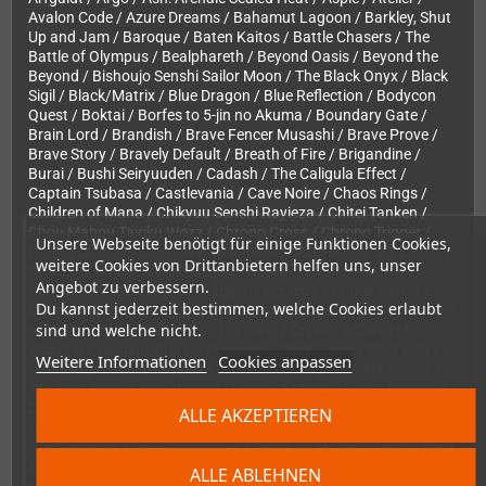
Avalon Code / Azure Dreams / Bahamut Lagoon / Barkley, Shut
Up and Jam / Baroque / Baten Kaitos / Battle Chasers / The
Battle of Olympus / Bealphareth / Beyond Oasis / Beyond the
Beyond / Bishoujo Senshi Sailor Moon / The Black Onyx / Black
Sigil / Black/Matrix / Blue Dragon / Blue Reflection / Bodycon
Quest / Boktai / Borfes to 5-jin no Akuma / Boundary Gate /
Brain Lord / Brandish / Brave Fencer Musashi / Brave Prove /
Brave Story / Bravely Default / Breath of Fire / Brigandine /
Burai / Bushi Seiryuuden / Cadash / The Caligula Effect /
Captain Tsubasa / Castlevania / Cave Noire / Chaos Rings /
Children of Mana / Chikyuu Senshi Rayieza / Chitei Tanken /
Chou Mahou Tairiku Wozz / Chrono Cross / Chrono Trigger /
Unsere Webseite benötigt für einige Funktionen Cookies,
CIMA / Cladun / Cleopatra no Mahou / Code Name: S.T.E.A.M. /
weitere Cookies von Drittanbietern helfen uns, unser
Conception / Contact / Cosmic Fantasy / Cosmic Soldier /
Angebot zu verbessern.
Cosmic Star Heroine / Courageous Perseus / Criminal Girls /
Du kannst jederzeit bestimmen, welche Cookies erlaubt
Crimson Shroud / CrossCode / Cruise Chaser Blassty / Crusader
sind und welche nicht.
of Centy / Crystal Warriors / Crystalis / Crystar / Curse of
Babylon / Danchizuma no Yuuwaku / Dark Cloud / Dark Half /
Weitere Informationen
Cookies anpassen
Dark Kingdom / Dark Lord / Dark Rose Valkyrie / Dark Savior /
The Dark Spire / Dark Wizard / Dawn of Mana / Death Bringer /
Death end re;Quest / Deep Dungeon / Defenders of Oasis /
ALLE AKZEPTIEREN
Demikids / DeSpiria / Destiny of an Emperor / Devil Children /
Devil Survivor / Devil Summoner / Digan no Maseki / Digital Devil
Monogatari / Digimon Story / Dinosaur / Disgaea / Dokapon
ALLE ABLEHNEN