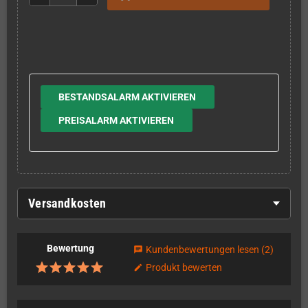
BESTANDSALARM AKTIVIEREN
PREISALARM AKTIVIEREN
Versandkosten
Bewertung
Kundenbewertungen lesen
(2)
chat
Produkt bewerten
edit