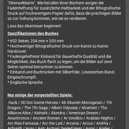
"Oberweltkarte". Wie bei allen ihren Büchern sorgen die
Fadenheftung für zusätzliche Haltbarkeit und der lithografische
Druck auf hochwertigem Papier dafür, dass die prächtigen Bilder
so zur Geltung kommen, wie sie es verdienen.
Lass das Abenteuer beginnen!
Spezifikationen des Buches
* 652 Seiten, 254 mm × 203 mm
* Hochwertiger lithografischer Druck von Kante zu Kante.
Hardcover.
* Fadengehefteter Einband für dauerhafte Qualität und die
Möglichkeit, das Buch flach zu legen, um die Bilder auf zwei
Seiten optimal betrachten zu können.
* Einband und Buchrücken mit Silberfolie. Lesezeichen-Band.
Eingeschrumpft.
* Englische Sprache
Nur einige der vorgestellten Spiele:
.hack / 3D Dot Game Heroes / 46 Okunen Monogatari / 7th
Dragon / The 7th Saga / Albert Odyssey / Alcahest / The
Alliance Alive / Alshark / Alundra / American Dream /
Anachronox / Ancient Roman / Ar tonelico / Arabian Nights /
Arc Rise Fantasia / Arc the Lad / Arcana / Arcus / Aretha /
Arfgaldt / Argo / Ash: Archaic Sealed Heat / Aspic / Atelier /