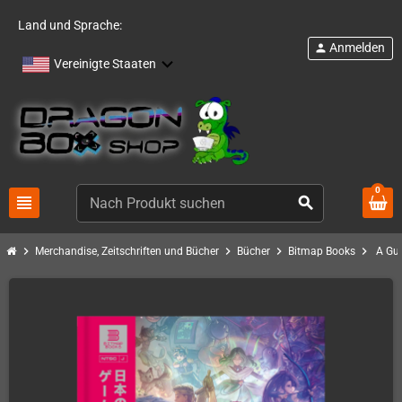
Land und Sprache:
Anmelden
person
Vereinigte Staaten
0
view_headline
search
chevron_right
chevron_right
chevron_right
chevron_right
Merchandise, Zeitschriften und Bücher
Bücher
Bitmap Books
A Gu