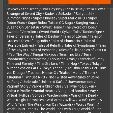
Kingdom / Doraemon / Double Dungeons / The Dragon the
World Eaters / SoulsBorne / Spy Daisakusen / Square's Tom
Sawyer / Star Ocean / Star Odyssey / Stella Deus / Stella Glow /
Stranger of Sword City / Sudeki / Suikoden / Suiryuushi /
Summon Night / Super Chinese / Super Mario RPG / Super
Robot Wars / Super Robot Taisen OG Saga / Surging Aura /
Susano Oh Densetsu / Sweet Home / The Sword of Hope /
Sword of Vermilion / Sword World / Sylvan Tale / Tactics Ogre /
Tales of Berseria / Tales of Destiny / Tales of Eternia / Tales of
Graces / Tales of Legendia / Tales of Phantasia / Tales of
(Portable Entries) / Tales of Rebirth / Tales of Symphonia / Tales
of the Abyss / Tales of Vesperia / Tales of Xillia / Tales of Zestiria
/ Tao: The Way / Tengai Makyou / Tenshi no Uta / Terra
Phantastica / Terranigma / Thousand Arms / Threads of Fate /
Time and Eternity / Time Stalkers / Tir na Nog / Tokyo / Tokyo
Mirage Sessions #FE / Tokyo Xanadu / Toushin Toshi / Der Turm
von Druaga / Treasure Hunter G / Trials of Mana / Tritorn /
Tsugunai / TwinBee RPG / The Twisted Adventures of Spike
McFang / Undertale / Unlimited SaGa / Utawarerumono /
Vagrant Story / Valkyria Chronicles / Valkyrie no Bouken /
Valkyrie Profile / Vandal Hearts / Vanguard Bandits / Vay /
Virtual Hydlide / Volfoss / Wachenröder / War of the Dead /
White Knight Chronicles / Wild Arms / Willow / Wind's Seed / A
Witch's Tale / The Wizard von Oz / Wizardry / Words Worth /
World Court Tennis / The World Ends with You / World of Final