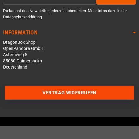
Du kannst den Newsletter jederzeit abbestellen. Mehr Infos dazu in der
Datenschutzerklärung
INFORMATION
DragonBox Shop
OpenPandora GmbH
Asternweg 5
85080 Gaimersheim
Deutschland
VERTRAG WIDERRUFEN
Über WhatsApp schreiben
Über Telegram schreiben
Discord Server beitreten
Facebook Messenger