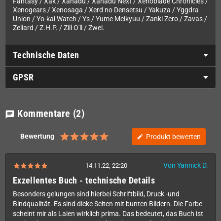
Fantasy / Xak / Xanadu / Xanadu Next / Xenoblade Chronicles /
Xenogears / Xenosaga / Xerd no Densetsu / Yakuza / Yggdra
Union / Yo-kai Watch / Ys / Yume Meikyuu / Zanki Zero / Zavas /
Zeliard / Z.H.P. / Zill O'll / Zwei.
Technische Daten
GPSR
Kommentare
(2)
chat
Bewertung
Produkt bewerten
edit
Von Yannick D.
14.11.22, 22:20
Exzellentes Buch - technische Details
Besonders gelungen sind hierbei Schriftbild, Druck -und
Bindqualität. Es sind dicke Seiten mit bunten Bildern. Die Farbe
scheint mir als Laien wirklich prima. Das bedeutet, das Buch ist