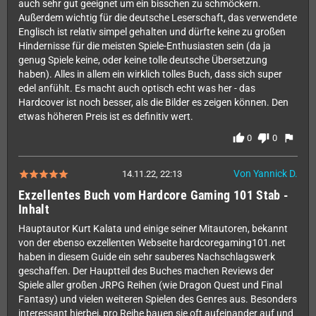
auch sehr gut geeignet um ein bisschen zu schmöckern.
Außerdem wichtig für die deutsche Leserschaft, das verwendete
Englisch ist relativ simpel gehalten und dürfte keine zu großen
Hindernisse für die meisten Spiele-Enthusiasten sein (da ja
genug Spiele keine, oder keine tolle deutsche Übersetzung
haben). Alles in allem ein wirklich tolles Buch, dass sich super
edel anfühlt. Es macht auch optisch echt was her - das
Hardcover ist noch besser, als die Bilder es zeigen können. Den
etwas höheren Preis ist es definitiv wert.
thumb_up
thumb_down
flag
0
0
Von Yannick D.
14.11.22, 22:13
Exzellentes Buch vom Hardcore Gaming 101 Stab -
Inhalt
Hauptautor Kurt Kalata und einige seiner Mitautoren, bekannt
von der ebenso exzellenten Webseite hardcoregaming101.net
haben in diesem Guide ein sehr sauberes Nachschlagswerk
geschaffen. Der Hauptteil des Buches machen Reviews der
Spiele aller großen JRPG Reihen (wie Dragon Quest und Final
Fantasy) und vielen weiteren Spielen des Genres aus. Besonders
interessant hierbei, pro Reihe bauen sie oft aufeinander auf und