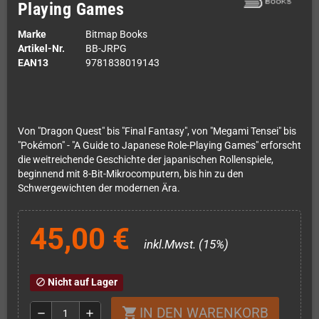
Playing Games
Marke
Bitmap Books
Artikel-Nr.
BB-JRPG
EAN13
9781838019143
Von "Dragon Quest" bis "Final Fantasy", von "Megami Tensei" bis
"Pokémon" - "A Guide to Japanese Role-Playing Games" erforscht
die weitreichende Geschichte der japanischen Rollenspiele,
beginnend mit 8-Bit-Mikrocomputern, bis hin zu den
Schwergewichten der modernen Ära.
45,00 €
inkl.Mwst. (15%)
Nicht auf Lager
block
IN DEN WARENKORB
shopping_cart
remove
add