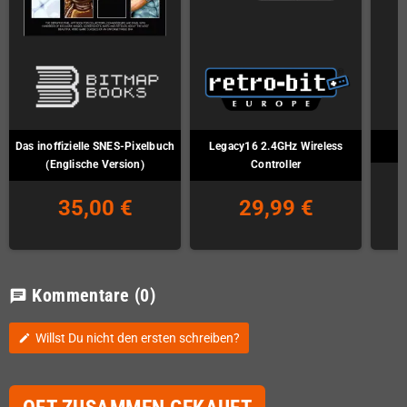
Das inoffizielle SNES-Pixelbuch
Legacy16 2.4GHz Wireless
(Englische Version)
Controller
35,00 €
29,99 €
Kommentare
(0)
chat
Willst Du nicht den ersten schreiben?
edit