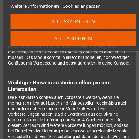
Weitere Informationen
Cookies anpassen
SuperCIC - Universelle Kompatibilität ohne
ALLE AKZEPTIEREN
Grenzen
Dank der integrierten SuperCIC-Funktion läuft das FXPak Pro
auf wirklich ALLEN SNES-Konsolen -egal ob japanische Super
ALLE ABLEHNEN
Famicom, amerikanisches SNES oder europäisches Modell.
Noch besser: Du kannst damit auch Spiele aller Regionen
abspielen, ohne dir Gedanken über Regionalcodes machen zu
müssen. Das Modul kommt in einem brandneuen, hochwertigen
Gehäuse mit Verpackung und passt garantiert in deine Konsole.
Wichtiger Hinweis zu Vorbestellungen und
Lieferzeiten
Die Flashkarten können auch vorbestellt werden, wenn sie
momentan nicht auf Lager sind. Wir bestellen regelmäßig nach
und ordern dabei immer mehr Module als wir offene
Vorbestellungen haben. Da die Everdrives aus der Ukraine
kommen, kann die Lieferung durchaus 4 Wochen dauern. In
diesem Zeitraum sind weitere Vorbestellungen möglich, sodass
bei Eintreffen der Lieferung möglicherweise bereits alle Module
vorbestellt sind. Eine Vorbestellung ist daher der beste Weg, um