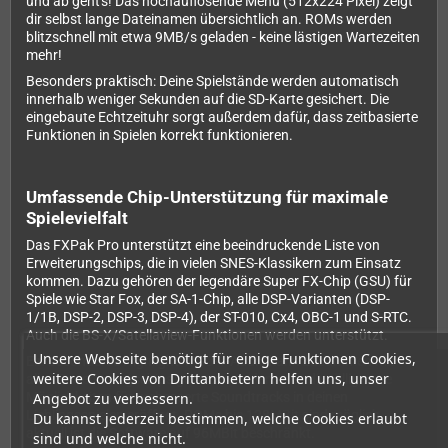
und ab geht's! Das hochauflösende Menü (512x224 Pixel) zeigt
dir selbst lange Dateinamen übersichtlich an. ROMs werden
blitzschnell mit etwa 9MB/s geladen - keine lästigen Wartezeiten
mehr!
Besonders praktisch: Deine Spielstände werden automatisch
innerhalb weniger Sekunden auf die SD-Karte gesichert. Die
eingebaute Echtzeituhr sorgt außerdem dafür, dass zeitbasierte
Funktionen in Spielen korrekt funktionieren.
Umfassende Chip-Unterstützung für maximale
Spielevielfalt
Das FXPak Pro unterstützt eine beeindruckende Liste von
Erweiterungschips, die in vielen SNES-Klassikern zum Einsatz
kommen. Dazu gehören der legendäre Super FX-Chip (GSU) für
Spiele wie Star Fox, der SA-1-Chip, alle DSP-Varianten (DSP-
1/1B, DSP-2, DSP-3, DSP-4), der ST-010, Cx4, OBC-1 und S-RTC.
Auch die BS-X/Satellaview-Funktionen werden unterstützt.
Unsere Webseite benötigt für einige Funktionen Cookies,
Ein besonderes Highlight: MSU-1-Audio kann zusammen mit
weitere Cookies von Drittanbietern helfen uns, unser
allen Erweiterungschips genutzt werden, was dir völlig neue
Angebot zu verbessern.
Möglichkeiten für verbesserte Soundtracks in deinen
Lieblingsspielen eröffnet. ROMs bis 128MBit sind möglich,
Du kannst jederzeit bestimmen, welche Cookies erlaubt
aktuell ist die Software auf 96MBit beschränkt.
sind und welche nicht.