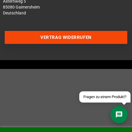
Asternweg 5
85080 Gaimersheim
Deutschland
VERTRAG WIDERRUFEN
Über WhatsApp schreiben
Über Telegram schreiben
Discord Server beitreten
Facebook Messenger
Schick uns eine eMail
Fragen zu einem Produkt?