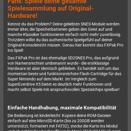
Fans: Spiele deine gesamte
Spielesammlung auf Original-
Hardware!
Kennst du das Problem? Deine geliebten SNES-Module werden
immer älter, die Speicherbatterien geben den Geist auf und
manche Klassiker funktionieren einfach nicht mehr zuverlässig.
Trotzdem willst du das authentische Spielgefühl auf deiner
Original-Konsolenicht missen. Genau hier kommt das FXPak Pro
ins Spiel!
Das FXPak Pro ist das ehemalige SD2SNES Pro, das aufgrund
von Namensrechten umbenannt wurde - die erstklassige
Hardware ist aber identisch geblieben. Es handelt sich um das
momentan beste und funktionsreichste Flash-Cartridge für das
Super Nintendo auf dem Markt. Im Vergleich zum
SuperEverdrive X5 bietet es deutlich mehr Funktionen und
macht selbst Spiele mit anspruchsvollen Spezialchips spielbar!
Einfache Handhabung, maximale Kompatibilität
Die Bedienung ist kinderleicht: Kopiere deine ROM-Dateien
einfach auf eine MicroSD-Karte (bis zu 200GB werden
unterstützt, formatiert mit FAT32), stecke die Karte ins Modul