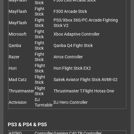
MayFlash
F500 Elite Arcade Stick
Stick
Fight
MayFlash
F300 Arcade Stick
Stick
Fight
PS3/Xbox 360/PC Arcade Fighting
MayFlash
Stick
Stick V2
Fight
Microsoft
Xbox Adaptive Controller
Stick
Fight
Qanba
Qanba Q4 Fight Stick
Stick
Fight
Razer
Atrox Controller
Stick
Flight
Hori
Hori Flight Stick EX2
Stick
Flight
Mad Catz
Saitek Aviator Flight Stick AV8R-02
Stick
Flight
Thrustmaster
Thrustmaster T.Flight Hotas One
Stick
DJ
Activision
DJ Hero Controller
Turntable
PS3 & PS4 & PS5
ASTRO
Controller
Gaming C40 TR Controller