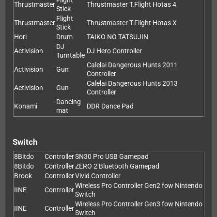
Flight
Thrustmaster
Thrustmaster T.Flight Hotas 4
Stick
Flight
Thrustmaster
Thrustmaster T.Flight Hotas X
Stick
Hori
Drum
TAIKO NO TATSUJIN
DJ
Activision
DJ Hero Controller
Turntable
Calelai Dangerous Hunts 2011
Activision
Gun
Controller
Calelai Dangerous Hunts 2013
Activision
Gun
Controller
Dancing
Konami
DDR Dance Pad
mat
Switch
8Bitdo
Controller
SN30 Pro USB Gamepad
8Bitdo
Controller
ZERO 2 Bluetooth Gamepad
Brook
Controller
Vivid Controller
Wireless Pro Controller Gen2 fow Nintendo
IINE
Controller
Switch
Wireless Pro Controller Gen3 fow Nintendo
IINE
Controller
Switch