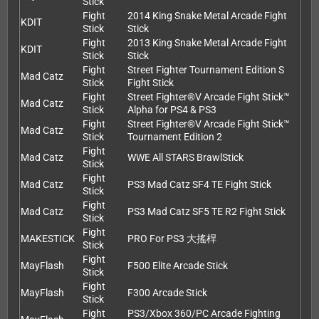
Stick
Fight
2014 King Snake Metal Arcade Fight
KDIT
Stick
Stick
Fight
2013 King Snake Metal Arcade Fight
KDIT
Stick
Stick
Fight
Street Fighter Tournament Edition S
Mad Catz
Stick
Fight Stick
Fight
Street Fighter®V Arcade Fight Stick™
Mad Catz
Stick
Alpha for PS4 & PS3
Fight
Street Fighter®V Arcade Fight Stick™
Mad Catz
Stick
Tournament Edition 2
Fight
Mad Catz
WWE All STARS BrawlStick
Stick
Fight
Mad Catz
PS3 Mad Catz SF4 TE Fight Stick
Stick
Fight
Mad Catz
PS3 Mad Catz SF5 TE R2 Fight Stick
Stick
Fight
MAKESTICK
PRO For PS3 大搖桿
Stick
Fight
MayFlash
F500 Elite Arcade Stick
Stick
Fight
MayFlash
F300 Arcade Stick
Stick
Fight
PS3/Xbox 360/PC Arcade Fighting