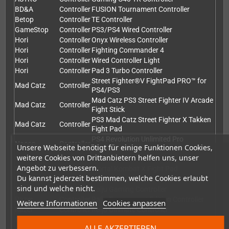
BD&A
Controller
FUSION Tournament Controller
Betop
Controller
TE Controller
GameStop
Controller
PS3/PS4 Wired Controller
Hori
Controller
Onyx Wireless Controller
Hori
Controller
Fighting Commander 4
Hori
Controller
Wired Controller Light
Hori
Controller
Pad 3 Turbo Controller
Street Fighter®V FightPad PRO™ for
Mad Catz
Controller
PS4/PS3
Mad Catz PS3 Street Fighter IV Arcade
Mad Catz
Controller
Fight Stick
PS3 Mad Catz Street Fighter X Takken
Mad Catz
Controller
Fight Pad
PS4 Revolution Unlimited Pro
Nacon
Controller
Unsere Webseite benötigt für einige Funktionen Cookies,
Controller
weitere Cookies von Drittanbietern helfen uns, unser
Nacon
Controller
Revolution Pro Controller
Angebot zu verbessern.
PDP
Controller
Mortal Kombat X Fight Pad
Du kannst jederzeit bestimmen, welche Cookies erlaubt
PowerA
Controller
PS3 Wired Controller Air Flo
sind und welche nicht.
Razer
Controller
Raiju Gaming Controller
Razer
Controller
Raiju Tournament Edition Controller
Weitere Informationen
Cookies anpassen
Razer
Controller
Raiju Ultimate Controller
Razer
Controller
Raion Fightpad
ALLE AKZEPTIEREN