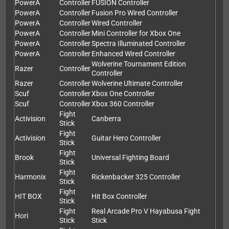
PowerA
Controller
FUSION Controller
PowerA
Controller
Fusion Pro Wired Controller
PowerA
Controller
Wired Controller
PowerA
Controller
Mini Controller for Xbox One
PowerA
Controller
Spectra Illuminated Controller
PowerA
Controller
Enhanced Wired Controller
Wolverine Tournament Edition
Razer
Controller
Controller
Razer
Controller
Wolverine Ultimate Controller
Scuf
Controller
Xbox One Controller
Scuf
Controller
Xbox 360 Controller
Fight
Activision
Canberra
Stick
Fight
Activision
Guitar Hero Controller
Stick
Fight
Brook
Universal Fighting Board
Stick
Fight
Harmonix
Rickenbacker 325 Controller
Stick
Fight
HIT BOX
Hit Box Controller
Stick
Fight
Real Arcade Pro V Hayabusa Fight
Hori
Stick
Stick