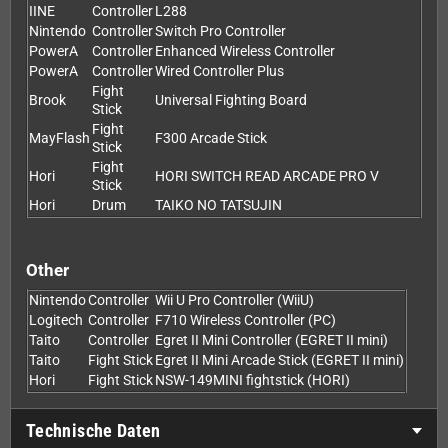
IINE
Controller
L288
Nintendo
Controller
Switch Pro Controller
PowerA
Controller
Enhanced Wireless Controller
PowerA
Controller
Wired Controller Plus
Fight
Brook
Universal Fighting Board
Stick
Fight
MayFlash
F300 Arcade Stick
Stick
Fight
Hori
HORI SWITCH READ ARCADE PRO V
Stick
Hori
Drum
TAIKO NO TATSUJIN
Other
Nintendo
Controller
Wii U Pro Controller (WiiU)
Logitech
Controller
F710 Wireless Controller (PC)
Taito
Controller
Egret II Mini Controller (EGRET II mini)
Taito
Fight Stick
Egret II Mini Arcade Stick (EGRET II mini)
Hori
Fight Stick
NSW-149MINI fightstick (HORI)
Technische Daten