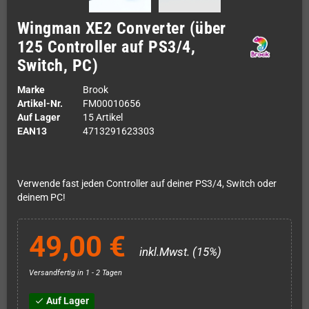
Wingman XE2 Converter (über
125 Controller auf PS3/4,
Switch, PC)
Marke
Brook
Artikel-Nr.
FM00010656
Auf Lager
15 Artikel
EAN13
4713291623303
Verwende fast jeden Controller auf deiner PS3/4, Switch oder
deinem PC!
49,00 €
inkl.Mwst. (15%)
Versandfertig in 1 - 2 Tagen
Auf Lager
check