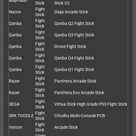
MayFlash
Stick
Stick V2
Fight
Nacon
Daija Arcade Stick
Stick
Fight
Qanba
Qanba Q2 Fight Stick
Stick
Fight
Qanba
Qanba Q3 Fight Stick
Stick
Fight
Qanba
Drone Fight Stick
Stick
Fight
Qanba
Qanba Q4 Fight Stick
Stick
Fight
Qanba
Qanba Q1 Fight Stick
Stick
Fight
Razer
Panthera Arcade Stick
Stick
Fight
Razer
Panthera Evo Arcade Stick
Stick
Fight
SEGA
Virtua Stick High Grade PS3 Fight Stick
Stick
Fight
SRK TOODLE
Cthulhu Multi-Console PCB
Stick
Fight
Venom
Arcade Stick
Stick