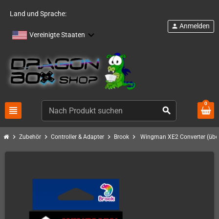
Land und Sprache:
Anmelden
person
Vereinigte Staaten
0
view_headline
search
chevron_right
chevron_right
chevron_right
chevron_right
Zubehör
Controller & Adapter
Brook
Wingman XE2 Converter (über 