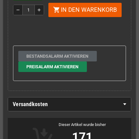
IN DEN WARENKORB
shopping_cart
remove
add
BESTANDSALARM AKTIVIEREN
PREISALARM AKTIVIEREN
Versandkosten
Dieser Artikel wurde bisher
171