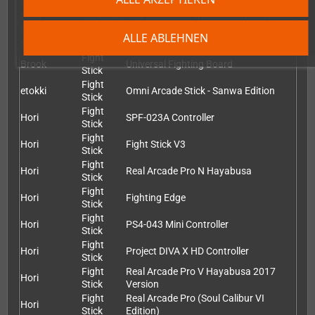
Scuf
Controller
PS3 Controller
Sony
Controller
PS5 DualSense wireless controller
Sony
Controller
DualShock 4 Controller
ALLE ABLEHNEN
Sony
Controller
DualSense 3 Controller
Fight
Brook
Universal Fighting Board
Stick
Fight
etokki
Omni Arcade Stick - Sanwa Edition
Stick
Fight
Hori
SPF-023A Controller
Stick
Fight
Hori
Fight Stick V3
Stick
Fight
Hori
Real Arcade Pro N Hayabusa
Stick
Fight
Hori
Fighting Edge
Stick
Fight
Hori
PS4-043 Mini Controller
Stick
Fight
Hori
Project DIVA X HD Controller
Stick
Fight
Real Arcade Pro V Hayabusa 2017
Hori
Stick
Version
Fight
Real Arcade Pro (Soul Calibur VI
Hori
Stick
Edition)