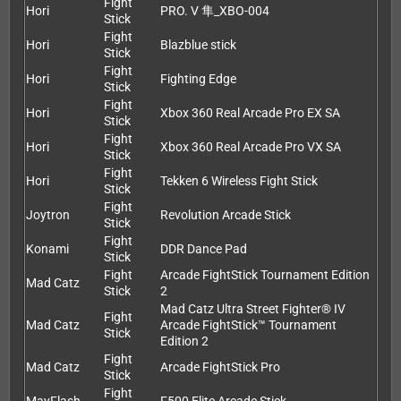
Fight
Hori
PRO. V 隼_XBO-004
Stick
Fight
Hori
Blazblue stick
Stick
Fight
Hori
Fighting Edge
Stick
Fight
Hori
Xbox 360 Real Arcade Pro EX SA
Stick
Fight
Hori
Xbox 360 Real Arcade Pro VX SA
Stick
Fight
Hori
Tekken 6 Wireless Fight Stick
Stick
Fight
Joytron
Revolution Arcade Stick
Stick
Fight
Konami
DDR Dance Pad
Stick
Fight
Arcade FightStick Tournament Edition
Mad Catz
Stick
2
Mad Catz Ultra Street Fighter® IV
Fight
Mad Catz
Arcade FightStick™ Tournament
Stick
Edition 2
Fight
Mad Catz
Arcade FightStick Pro
Stick
Fight