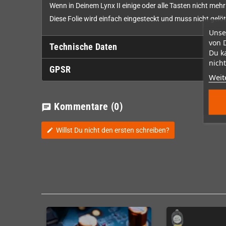
Wenn in Deinem Lynx II einige oder alle Tasten nicht meh
Diese Folie wird einfach eingesteckt und muss nicht gel
Unse
von 
Technische Daten
Du k
nicht
GPSR
Weit
Kommentare
(0)
chat
Willst Du nicht den ersten schreiben?
edit