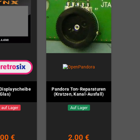
 Displayscheibe
Pandora Ton-Reparaturen
(Glas)
(Kratzen, Kanal-Ausfall)
 auf Lager
Auf Lager
,00 €
2,00 €