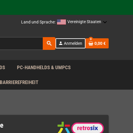
rag nach!
Vereinigte Staaten
Land und Sprache:
rag nach!
0
search
person
Anmelden
0,00 €
rag nach!
DS
PC-HANDHELDS & UMPCS
BARRIEREFREIHEIT
ie