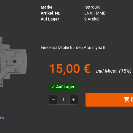
Marke
RetroSix
Artikel-Nr.
LNXII-MMB
Auf Lager
9 Artikel
Eine Ersatzfolie für den Atari Lynx II.
15,00 €
inkl.Mwst. (15%)
Auf Lager
check
shopping_cart
remove
add
men