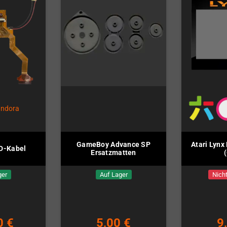
GameBoy Advance SP
Atari Lynx
D-Kabel
Ersatzmatten
ger
Auf Lager
Nicht
0 €
5,00 €
9