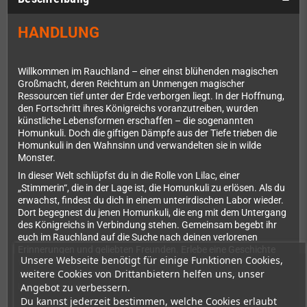
HANDLUNG
Willkommen im Rauchland – einer einst blühenden magischen
Großmacht, deren Reichtum an Unmengen magischer
Ressourcen tief unter der Erde verborgen liegt. In der Hoffnung,
den Fortschritt ihres Königreichs voranzutreiben, wurden
künstliche Lebensformen erschaffen – die sogenannten
Homunkuli. Doch die giftigen Dämpfe aus der Tiefe trieben die
Homunkuli in den Wahnsinn und verwandelten sie in wilde
Monster.
In dieser Welt schlüpfst du in die Rolle von Lilac, einer
„Stimmerin“, die in der Lage ist, die Homunkuli zu erlösen. Als du
erwachst, findest du dich in einem unterirdischen Labor wieder.
Dort begegnest du jenen Homunkuli, die eng mit dem Untergang
des Königreichs in Verbindung stehen. Gemeinsam begebt ihr
euch im Rauchland auf die Suche nach deinen verlorenen
Erinnerungen und geliebten Freunden. Erlebe eine Geschichte
Unsere Webseite benötigt für einige Funktionen Cookies,
von Zerstörung und Wiedergeburt in einer postapokalyptischen
weitere Cookies von Drittanbietern helfen uns, unser
Welt, Jahrzehnte nachdem der Todesregen diese dem
Angebot zu verbessern.
Untergang weihte.
Du kannst jederzeit bestimmen, welche Cookies erlaubt