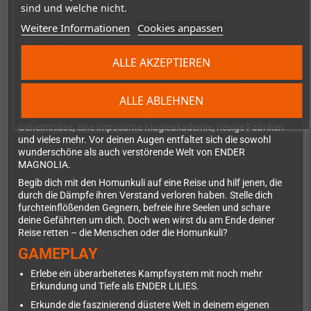
sind und welche nicht.
SETTING
Weitere Informationen
Cookies anpassen
ENDER MAGNOLIA ist ein düsteres Fantasy-Action-RPG in
klassischer 2D-Side-Scrolling-Optik, in dem du das verlassene
ALLE AKZEPTIEREN
Rauchland erkundest und sowohl Menschen als auch
Homunkuli zu retten versuchst. In diesem von einer
hierarchischen Klassengesellschaft geprägten Land gedeihen
ALLE ABLEHNEN
magischer und industrieller Fortschritt zugleich. Auf deiner Reise
triffst du auf verlassene Städte, Labore voller schrecklicher
Geheimnisse, eine imposante Magieakademie, riesige Fabriken
und vieles mehr. Vor deinen Augen entfaltet sich die sowohl
wunderschöne als auch verstörende Welt von ENDER
MAGNOLIA.
Begib dich mit den Homunkuli auf eine Reise und hilf jenen, die
durch die Dämpfe ihren Verstand verloren haben. Stelle dich
furchteinflößenden Gegnern, befreie ihre Seelen und schare
deine Gefährten um dich. Doch wen wirst du am Ende deiner
Reise retten – die Menschen oder die Homunkuli?
GAMEPLAY
Erlebe ein überarbeitetes Kampfsystem mit noch mehr
Erkundung und Tiefe als ENDER LILIES.
Erkunde die faszinierend düstere Welt in deinem eigenen