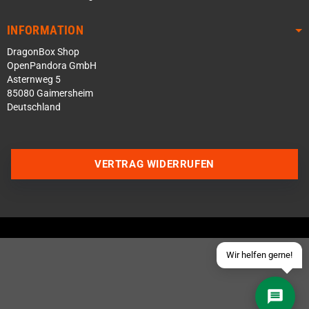
INFORMATION
DragonBox Shop
OpenPandora GmbH
Asternweg 5
85080 Gaimersheim
Deutschland
Über WhatsApp schreiben
Über Telegram schreiben
VERTRAG WIDERRUFEN
Discord Server beitreten
Facebook Messenger
Schick uns eine eMail
Wir helfen gerne!