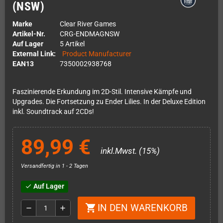
(NSW)
Marke
Clear River Games
Artikel-Nr.
CRG-ENDMAGNSW
Auf Lager
5 Artikel
External Link:
Product Manufacturer
EAN13
7350002938768
Faszinierende Erkundung im 2D-Stil. Intensive Kämpfe und
Upgrades. Die Fortsetzung zu Ender Lilies. In der Deluxe Edition
inkl. Soundtrack auf 2CDs!
89,99 €
inkl.Mwst. (15%)
Versandfertig in 1 - 2 Tagen
Auf Lager
check
IN DEN WARENKORB
shopping_cart
remove
add