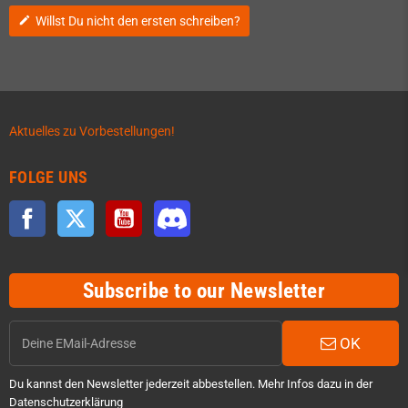
Willst Du nicht den ersten schreiben?
edit
Aktuelles zu Vorbestellungen!
FOLGE UNS
Facebook
Twitter
YouTube
Discord
Subscribe to our Newsletter
OK
Du kannst den Newsletter jederzeit abbestellen. Mehr Infos dazu in der
Datenschutzerklärung