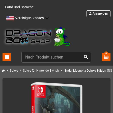
Land und Sprache:
Anmelden
person
Vereinigte Staaten
0
view_headline
search
chevron_right
chevron_right
chevron_right
Spiele
Spiele für Nintendo Switch
Ender Magnolia Deluxe Edition (NS