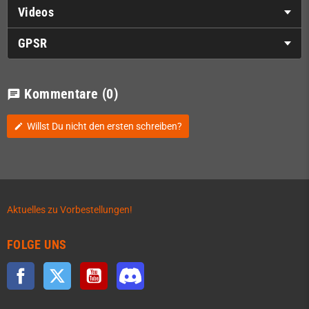
Videos
GPSR
Kommentare
(0)
chat
Willst Du nicht den ersten schreiben?
edit
Aktuelles zu Vorbestellungen!
FOLGE UNS
Facebook
Twitter
YouTube
Discord