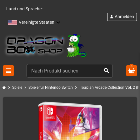
Land und Sprache:
Anmelden
person
Vereinigte Staaten
0
view_headline
search
chevron_right
chevron_right
chevron_right
Spiele
Spiele für Nintendo Switch
Toaplan Arcade Collection Vol. 2 (