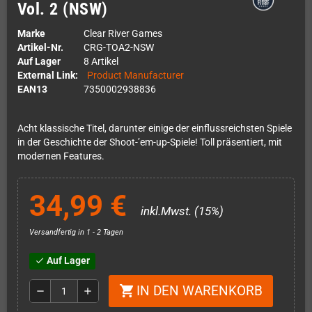
Vol. 2 (NSW)
Marke
Clear River Games
Artikel-Nr.
CRG-TOA2-NSW
Auf Lager
8 Artikel
External Link:
Product Manufacturer
EAN13
7350002938836
Acht klassische Titel, darunter einige der einflussreichsten Spiele
in der Geschichte der Shoot-’em-up-Spiele! Toll präsentiert, mit
modernen Features.
34,99 €
inkl.Mwst. (15%)
Versandfertig in 1 - 2 Tagen
Auf Lager
check
IN DEN WARENKORB
shopping_cart
remove
add