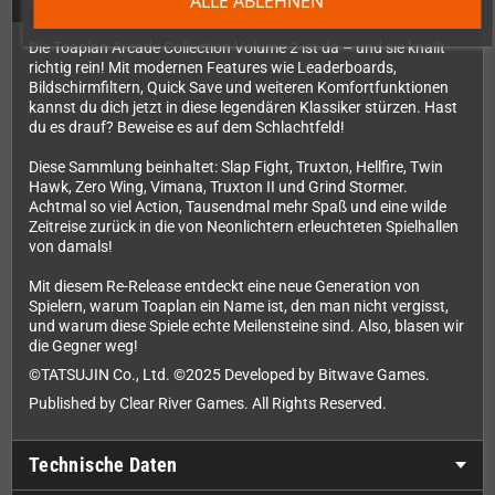
ALLE ABLEHNEN
Die Toaplan Arcade Collection Volume 2 ist da – und sie knallt
richtig rein! Mit modernen Features wie Leaderboards,
Bildschirmfiltern, Quick Save und weiteren Komfortfunktionen
kannst du dich jetzt in diese legendären Klassiker stürzen. Hast
du es drauf? Beweise es auf dem Schlachtfeld!
Diese Sammlung beinhaltet: Slap Fight, Truxton, Hellfire, Twin
Hawk, Zero Wing, Vimana, Truxton II und Grind Stormer.
Achtmal so viel Action, Tausendmal mehr Spaß und eine wilde
Zeitreise zurück in die von Neonlichtern erleuchteten Spielhallen
von damals!
Mit diesem Re-Release entdeckt eine neue Generation von
Spielern, warum Toaplan ein Name ist, den man nicht vergisst,
und warum diese Spiele echte Meilensteine sind. Also, blasen wir
die Gegner weg!
©TATSUJIN Co., Ltd. ©2025 Developed by Bitwave Games.
Published by Clear River Games. All Rights Reserved.
Technische Daten