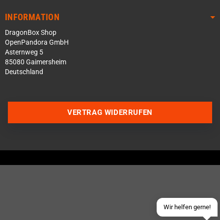
INFORMATION
DragonBox Shop
OpenPandora GmbH
Asternweg 5
85080 Gaimersheim
Deutschland
VERTRAG WIDERRUFEN
Über WhatsApp schreiben
Über Telegram schreiben
Discord Server beitreten
Facebook Messenger
Schick uns eine eMail
Wir helfen gerne!