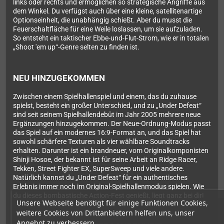
links oder rechts und ermöglichen so strategische Angriffe aus
dem Winkel. Du verfügst auch über eine kleine, satellitenartige
Optionseinheit, die unabhängig schießt. Aber du musst die
Feuerschaltfläche für eine Weile loslassen, um sie aufzuladen.
So entsteht ein taktischer Ebbe-und-Flut-Strom, wie er in totalen
„Shoot 'em up“-Genre selten zu finden ist.
NEU HINZUGEKOMMEN
Zwischen einem Spielhallenspiel und einem, das du zuhause
spielst, besteht ein großer Unterschied, und zu „Under Defeat“
sind seit seinem Spielhallendebüt im Jahr 2005 mehrere neue
Ergänzungen hinzugekommen. Der Neue-Ordnung-Modus passt
das Spiel auf ein modernes 16:9-Format an, und das Spiel hat
sowohl schärfere Texturen als vier wählbare Soundtracks
erhalten. Darunter ist ein brandneuer, vom Originalkomponisten
Shinji Hosoe, der bekannt ist für seine Arbeit an Ridge Racer,
Tekken, Street Fighter EX, SuperSweep und viele andere.
Natürlich kannst du „Under Defeat“ für ein authentisches
Erlebnis immer noch im Original-Spielhallenmodus spielen. Wie
du dieses bombastische Action-Fest genießt, liegt ganz bei dir!
Unsere Webseite benötigt für einige Funktionen Cookies,
weitere Cookies von Drittanbietern helfen uns, unser
Angebot zu verbessern.