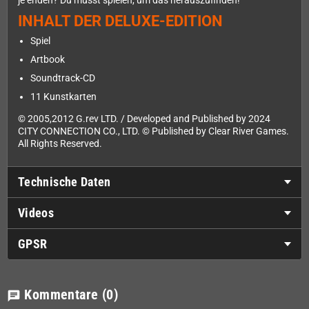
je enden? Du musst spielen, um das herauszufinden!
INHALT DER DELUXE-EDITION
Spiel
Artbook
Soundtrack-CD
11 Kunstkarten
© 2005,2012 G.rev LTD. / Developed and Published by 2024
CITY CONNECTION CO., LTD. © Published by Clear River Games.
All Rights Reserved.
Technische Daten
Videos
GPSR
Kommentare
(0)
chat