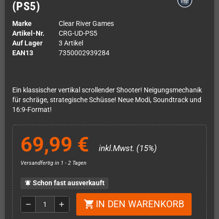
(PS5)
Marke
Clear River Games
Artikel-Nr.
CRG-UD-PS5
Auf Lager
3 Artikel
EAN13
7350002939284
Ein klassischer vertikal scrollender Shooter! Neigungsmechanik
für schräge, strategische Schüsse! Neue Modi, Soundtrack und
16:9-Format!
69,99 €
inkl.Mwst. (15%)
Versandfertig in 1 - 2 Tagen
Schon fast ausverkauft
notifications_active
IN DEN WARENKORB
shopping_cart
remove
add