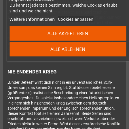
ANGELEHNT AN DIE VERGANGENHEIT
Du kannst jederzeit bestimmen, welche Cookies erlaubt
sind und welche nicht.
„Under Defeat“ ist ein echter Klassiker. Das Spiel erschien
zunächst in Spielhallen, wurde von G.rev entwickelt und kam vor
Weitere Informationen
Cookies anpassen
fast zwanzig Jahren in Japan heraus. Über die Jahre hat es
seinen Weg auf mehrere Plattformen geschafft. Es wurde vor
ALLE AKZEPTIEREN
allem im Jahr 2006 für die Dreamcast veröffentlicht – lange
nachdem die offizielle Unterstützung für die Konsole geendet
war. Diese 2024er Edition ist die ultimative Version des Spiels,
ALLE ABLEHNEN
darin sind alle früheren Inhalte enthalten, von Genre-Veteranen
sorgfältig portiert.
NIE ENDENDER KRIEG
„Under Defeat“ wirft dich nicht in ein unverständliches Scifi-
Universum, das keinen Sinn ergibt. Stattdessen bietet es eine
(größtenteils) realistische Beschreibung einer futuristischen
Vergangenheit. Du spielst insbesondere einen Helikopterpiloten
in einem sich hinziehenden Krieg zwischen dem deutsch
sprechenden Imperium und der Englisch sprechenden Union.
Dieser Konflikt tobt seit einem Jahrzehnt. Beide Seiten sind
erschöpft und verzeichnen jeweils schwere Verluste, aber der
Frieden bleibt in weiter Ferne. Wird dieser zerstörerische Konflikt