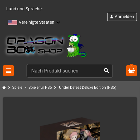
Land und Sprache:
Anmelden
person
Vereinigte Staaten
0
view_headline
search
chevron_right
chevron_right
chevron_right
Spiele
Spiele für PS5
Under Defeat Deluxe Edition (PS5)