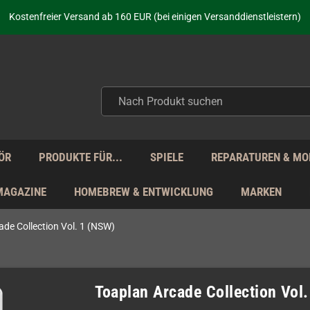
aufen nicht nur - wir KENNEN unsere Produkte. Du brauchst Hilfe? Dann f
Kostenfreier Versand ab 160 EUR (bei einigen Versanddienstleistern)
Seit über 20 Jahren Deine Anlaufstelle für neue Retro-Hardware!
Täglicher Versand Mo - Fr aus Deutschland - zollfrei innerhalb der EU!
aufen nicht nur - wir KENNEN unsere Produkte. Du brauchst Hilfe? Dann f
Kostenfreier Versand ab 160 EUR (bei einigen Versanddienstleistern)
Seit über 20 Jahren Deine Anlaufstelle für neue Retro-Hardware!
Täglicher Versand Mo - Fr aus Deutschland - zollfrei innerhalb der EU!
aufen nicht nur - wir KENNEN unsere Produkte. Du brauchst Hilfe? Dann f
ÖR
PRODUKTE FÜR...
SPIELE
REPARATUREN & MO
MAGAZINE
HOMEBREW & ENTWICKLUNG
MARKEN
ade Collection Vol. 1 (NSW)
Toaplan Arcade Collection Vol