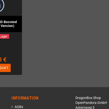
HD Boosted
-Version)
 Lager
0 €
DUKT
INFORMATION
DragonBox Shop
OpenPandora GmbH
AGBs
Asternweg 5