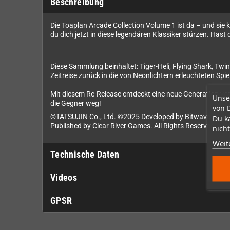
Beschreibung
Die Toaplan Arcade Collection Volume 1 ist da – und sie 
du dich jetzt in diese legendären Klassiker stürzen. Hast
Diese Sammlung beinhaltet: Tiger-Heli, Flying Shark, Tw
Zeitreise zurück in die von Neonlichtern erleuchteten Spi
Mit diesem Re-Release entdeckt eine neue Generation von 
Unse
die Gegner weg!
von 
©TATSUJIN Co., Ltd. ©2025 Developed by Bitwave Game
Du k
Published by Clear River Games. All Rights Reserved.
nicht
Weit
Technische Daten
Videos
GPSR