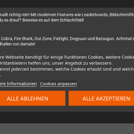
knallt richtig rein! Mit modernen Features wie Leaderboards, Bildschirmf
 du es drauf? Beweise es auf dem Schlachtfeld!
in Cobra, Fire Shark, Out Zone, FixEight, Dogyuun und Batsugun. Achtmal 
elhallen von damals!
Spielern, warum Toaplan ein Name ist, den man nicht vergisst, und warum 
re Webseite benötigt für einige Funktionen Cookies, weitere Cooki
Drittanbietern helfen uns, unser Angebot zu verbessern.
s.
annst jederzeit bestimmen, welche Cookies erlaubt sind und welch
.
ere Informationen
Cookies anpassen
ALLE ABLEHNEN
ALLE AKZEPTIEREN