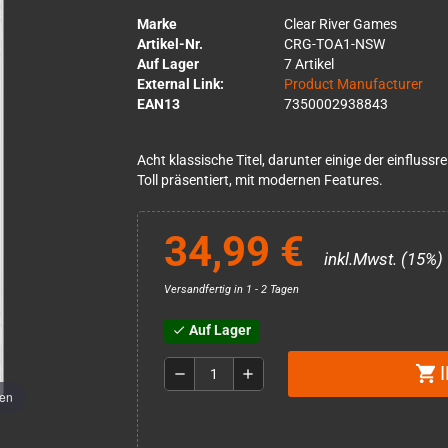
Marke
Clear River Games
Artikel-Nr.
CRG-TOA1-NSW
Auf Lager
7 Artikel
External Link:
Product Manufacturer
EAN13
7350002938843
Acht klassische Titel, darunter einige der einflussr
Toll präsentiert, mit modernen Features.
34,99 €
inkl.Mwst. (15%)
Versandfertig in 1 - 2 Tagen
Auf Lager
check
shopping_cart
remove
add
men