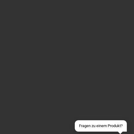
Über WhatsApp schreiben
Über Telegram schreiben
Discord Server beitreten
Facebook Messenger
Schick uns eine eMail
Fragen zu einem Produkt?