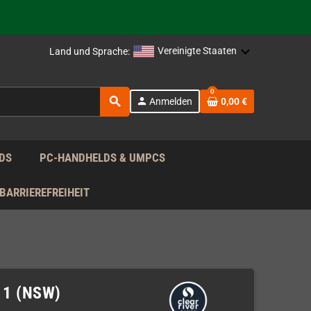
rag nach!
Vereinigte Staaten
Land und Sprache:
rag nach!
0
search
person
Anmelden
0,00 €
rag nach!
DS
PC-HANDHELDS & UMPCS
BARRIEREFREIHEIT
. 1 (NSW)