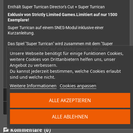
Enthält Super Turrican Director's Cut + Super Turrican
Exklusiv von Strictly Limited Games.
Limitiert auf nur 1500
Exemplare!
Super Turrican auf einem SNES-Modul inklusive einer
Kurzanleitung.
Das Spiel "Super Turrican" wird zusammen mit dem "Super
Turrican Director's Cut" auf ein Modul gepackt, der zum
Unsere Webseite benötigt für einige Funktionen Cookies,
allerersten Mal auf Cartridge erscheint!
weitere Cookies von Drittanbietern helfen uns, unser
Der Stil der Schachtel und des Moduls entsprechen einer PAL-
Angebot zu verbessern.
Version, aber das Spiel ist mit allen Regionen kompatibel und
Du kannst jederzeit bestimmen, welche Cookies erlaubt
passt in jede SNES-Konsole. Es sollte auch in fast allen
sind und welche nicht.
Klonkonsolen funktionieren.
Weitere Informationen
Cookies anpassen
Technische Daten
ALLE AKZEPTIEREN
GPSR
ALLE ABLEHNEN
Kommentare
(0)
chat