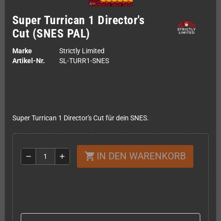
Super Turrican 1 Director's
Cut (SNES PAL)
Marke
Strictly Limited
Artikel-Nr.
SL-TURR1-SNES
Super Turrican 1 Director's Cut für dein SNES.
IN DEN WARENKORB
shopping_cart
remove
add