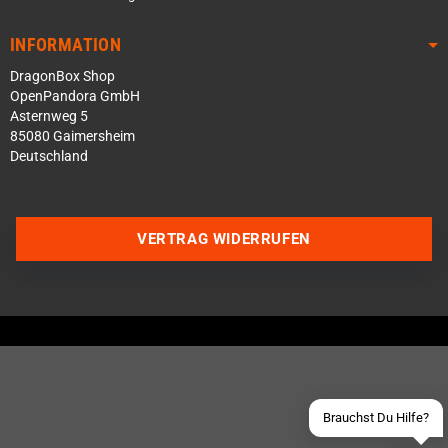
INFORMATION
DragonBox Shop
OpenPandora GmbH
Asternweg 5
85080 Gaimersheim
Deutschland
Über WhatsApp schreiben
VERTRAG WIDERRUFEN
Über Telegram schreiben
Discord Server beitreten
Facebook Messenger
Schick uns eine eMail
Brauchst Du Hilfe?