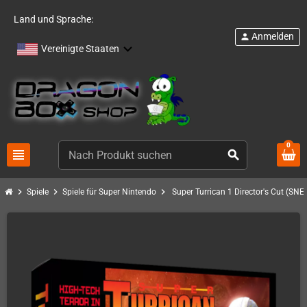
Land und Sprache:
Anmelden
person
Vereinigte Staaten
0
view_headline
search
chevron_right
chevron_right
chevron_right
Spiele
Spiele für Super Nintendo
Super Turrican 1 Director's Cut (SNE