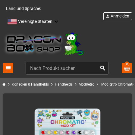
Land und Sprache:
Anmelden
person
Vereinigte Staaten
0
view_headline
search
chevron_right
chevron_right
chevron_right
chevron_right
Konsolen & Handhelds
Handhelds
ModRetro
ModRetro Chromatic