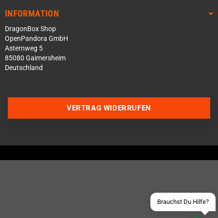
INFORMATION
DragonBox Shop
OpenPandora GmbH
Asternweg 5
85080 Gaimersheim
Deutschland
VERTRAG WIDERRUFEN
Über WhatsApp schreiben
Über Telegram schreiben
Discord Server beitreten
Facebook Messenger
Schick uns eine eMail
Brauchst Du Hilfe?