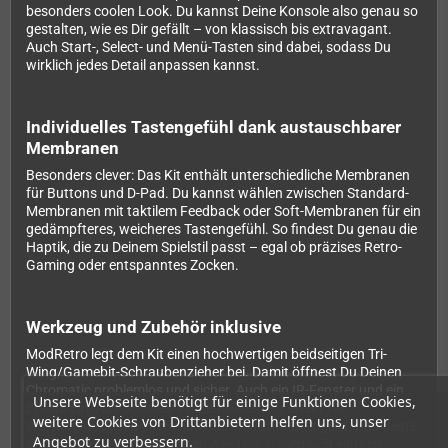
besonders coolen Look. Du kannst Deine Konsole also genau so
gestalten, wie es Dir gefällt – von klassisch bis extravagant.
Auch Start-, Select- und Menü-Tasten sind dabei, sodass Du
wirklich jedes Detail anpassen kannst.
Individuelles Tastengefühl dank austauschbarer
Membranen
Besonders clever: Das Kit enthält unterschiedliche Membranen
für Buttons und D-Pad. Du kannst wählen zwischen Standard-
Membranen mit taktilem Feedback oder Soft-Membranen für ein
gedämpfteres, weicheres Tastengefühl. So findest Du genau die
Haptik, die zu Deinem Spielstil passt – egal ob präzises Retro-
Gaming oder entspanntes Zocken.
Werkzeug und Zubehör inklusive
ModRetro legt dem Kit einen hochwertigen beidseitigen Tri-
Wing/Gamebit-Schraubenzieher bei. Damit öffnest Du Deinen
Chromatic problemlos und sicher. Auch ein IR-Fenster und ein
Unsere Webseite benötigt für einige Funktionen Cookies,
Ersatz-Ein/Aus-Schalter sind enthalten – perfekt für
weitere Cookies von Drittanbietern helfen uns, unser
Wartungsarbeiten oder wenn mal etwas kaputt geht. Das Beste
Angebot zu verbessern.
daran: Du musst nichts löten! Alle Teile lassen sich einfach