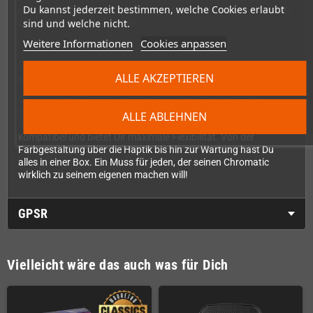
Du kannst jederzeit bestimmen, welche Cookies erlaubt
austauschen, sodass auch Einsteiger ohne Vorkenntnisse ihren
sind und welche nicht.
Chromatic modden können.
Weitere Informationen
Cookies anpassen
Das perfekte Service-Kit für jeden Chromatic-
ALLE AKZEPTIEREN
Besitzer
Ob Du Deinen Chromatic personalisieren, reparieren oder
einfach für die Zukunft vorsorgen möchtest – dieses Mod-Kit ist
ALLE ABLEHNEN
die ideale Ergänzung. Es ist mit allen Chromatic-Modellen
kompatibel und bietet Dir maximale Flexibilität. Von der
Farbgestaltung über die Haptik bis hin zur Wartung hast Du
alles in einer Box. Ein Muss für jeden, der seinen Chromatic
wirklich zu seinem eigenen machen will!
GPSR
Vielleicht wäre das auch was für Dich