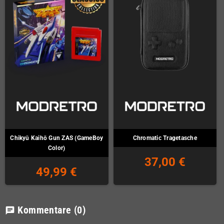
Chikyū Kaihō Gun ZAS (GameBoy
Chromatic Tragetasche
Color)
37,00 €
49,99 €
Kommentare
(0)
chat