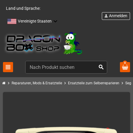
Land und Sprache:
Anmelden
person
Vereinigte Staaten
0
view_headline
search
chevron_right
chevron_right
chevron_right
Reparaturen, Mods & Ersatzteile
Ersatzteile zum Selberreparieren
Sega