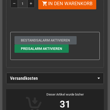
IN DEN WARENKORB
shopping_cart
remove
add
BESTANDSALARM AKTIVIEREN
PREISALARM AKTIVIEREN
Versandkosten
Dieser Artikel wurde bisher
31