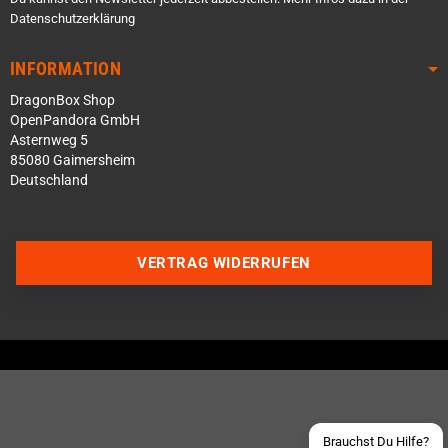
Datenschutzerklärung
INFORMATION
DragonBox Shop
OpenPandora GmbH
Asternweg 5
85080 Gaimersheim
Deutschland
Über WhatsApp schreiben
VERTRAG WIDERRUFEN
Über Telegram schreiben
Discord Server beitreten
Facebook Messenger
Schick uns eine eMail
Brauchst Du Hilfe?