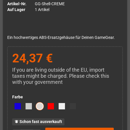
Artikel-Nr.
GG-Shell-CREME
Auf Lager
1 Artikel
Ein hochwertiges ABS-Ersatzgehäuse für Deinen GameGear.
24,37 €
If you are living outside of the EU, import
taxes might be charged. Please check this
with your government
Farbe
Schon fast ausverkauft
notifications_active