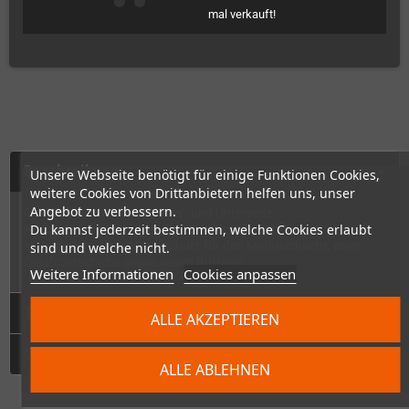
mal verkauft!
Beschreibung
Unsere Webseite benötigt für einige Funktionen Cookies,
weitere Cookies von Drittanbietern helfen uns, unser
Angebot zu verbessern.
Das Kit besteht aus der Ober- und Unterseite,
Du kannst jederzeit bestimmen, welche Cookies erlaubt
Anschlussabdeckungen, Batteriedeckeln, Schrauben,
Metallfedern, dem Metallschutz für den Modulschacht, einer
sind und welche nicht.
Glasfrontscheibe sowie neuen Buttons.
Weitere Informationen
Cookies anpassen
Technische Daten
ALLE AKZEPTIEREN
GPSR
ALLE ABLEHNEN