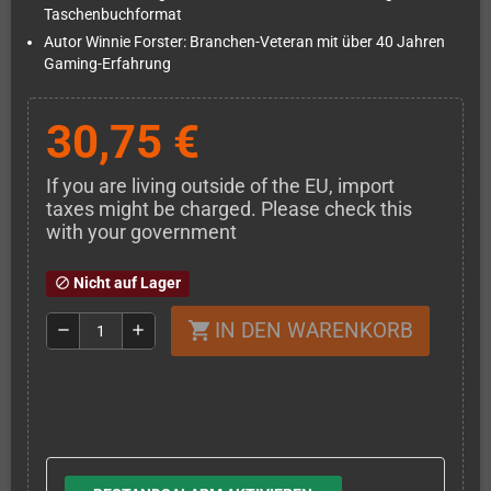
Taschenbuchformat
Autor Winnie Forster: Branchen-Veteran mit über 40 Jahren
Gaming-Erfahrung
30,75 €
If you are living outside of the EU, import
taxes might be charged. Please check this
with your government
Nicht auf Lager
block
IN DEN WARENKORB
shopping_cart
remove
add