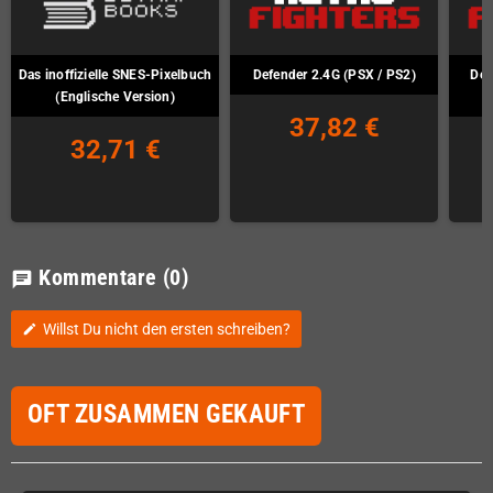
Das inoffizielle SNES-Pixelbuch
Defender 2.4G (PSX / PS2)
Def
(Englische Version)
37,82 €
32,71 €
Kommentare
(0)
chat
Willst Du nicht den ersten schreiben?
edit
OFT ZUSAMMEN GEKAUFT