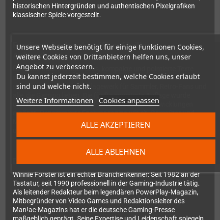
historischen Hintergründen und authentischen Pixelgrafiken
klassischer Spiele vorgestellt.
Fundierte Recherche trifft auf brillante
Unsere Webseite benötigt für einige Funktionen Cookies,
Aufmachung
weitere Cookies von Drittanbietern helfen uns, unser
Angebot zu verbessern.
Über 800 hochwertige Fotos, kompakte und pointierte Texte
Du kannst jederzeit bestimmen, welche Cookies erlaubt
sowie ausführliche Technik-Tabellen machen dieses Buch zum
sind und welche nicht.
unverzichtbaren Nachschlagewerk für Sammler, Retro-Fans und
alle, die Gaming lieben. Die fünfte erweiterte Auflage wurde
Weitere Informationen
Cookies anpassen
umfassend aktualisiert und um die neuesten Entwicklungen
ergänzt. Renommierte Fachmagazine wie c't, GameStar und
Man!ac loben das Werk als "gedrucktes Juwel", "Pflichtlektüre"
ALLE AKZEPTIEREN
und "empfehlenswerte Lektüre für Technik-Fans".
ALLE ABLEHNEN
Der Autor: Winnie Forster
Winnie Forster ist ein echter Branchenkenner: Seit 1982 an der
Tastatur, seit 1990 professionell in der Gaming-Industrie tätig.
Als leitender Redakteur beim legendären PowerPlay-Magazin,
Mitbegründer von Video Games und Redaktionsleiter des
Man!ac-Magazins hat er die deutsche Gaming-Presse
maßgeblich geprägt. Seine Expertise und Leidenschaft spiegeln