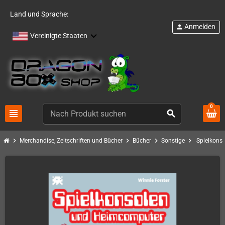
Land und Sprache:
Anmelden
person
Vereinigte Staaten
0
view_headline
search
chevron_right
chevron_right
chevron_right
chevron_right
Merchandise, Zeitschriften und Bücher
Bücher
Sonstige
Spielkons