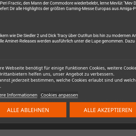
f Peri Fractic, den Mann der Commodore wiederbelebt, lerne Mevlüt "Mev D
fert Dir alle Highlights der größten Gaming-Messe Europas aus Amiga-P
kern wie Die Siedler 2 und Dick Tracy über OutRun bis hin zu modernen Am
lle Aminet-Releases werden ausführlich unter die Lupe genommen. Dazu 
re Webseite benötigt für einige Funktionen Cookies, weitere Cooki
p zum Echtzeit-Rendering von Boden- und Deckentexturen auf dem Amiga 
Drittanbietern helfen uns, unser Angebot zu verbessern.
Artikel zu MakeCD und FryingPan sowie Teil 4 der Serie "40 Jahre Amiga"
annst jederzeit bestimmen, welche Cookies erlaubt sind und welch
.
ere Informationen
Cookies anpassen
e für AmigaOS4, AROS, Classic und MorphOS: Von Games wie Bandit Mania 
ScummVM. Auch Multimedia-Demos und Musik-Software wie ProTrekkr si
ALLE ABLEHNEN
ALLE AKZEPTIEREN