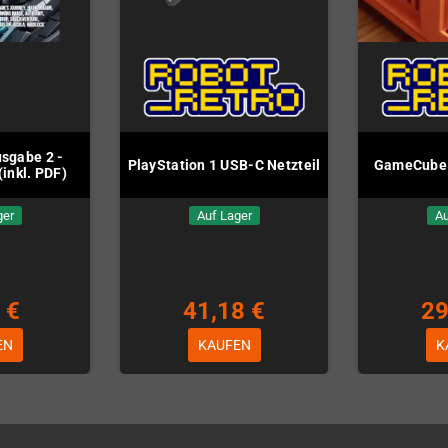
sgabe 2 -
PlayStation 1 USB-C Netzteil
GameCube 
inkl. PDF)
ger
Auf Lager
Au
 €
41,18 €
29
EN
KAUFEN
K