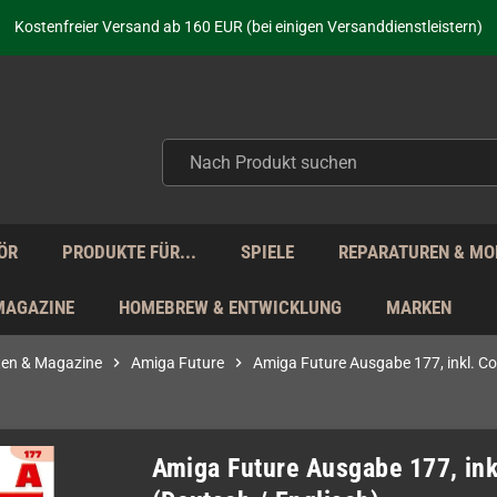
aufen nicht nur - wir KENNEN unsere Produkte. Du brauchst Hilfe? Dann f
Kostenfreier Versand ab 160 EUR (bei einigen Versanddienstleistern)
Seit über 20 Jahren Deine Anlaufstelle für neue Retro-Hardware!
Täglicher Versand Mo - Fr aus Deutschland - zollfrei innerhalb der EU!
aufen nicht nur - wir KENNEN unsere Produkte. Du brauchst Hilfe? Dann f
Kostenfreier Versand ab 160 EUR (bei einigen Versanddienstleistern)
Seit über 20 Jahren Deine Anlaufstelle für neue Retro-Hardware!
Täglicher Versand Mo - Fr aus Deutschland - zollfrei innerhalb der EU!
aufen nicht nur - wir KENNEN unsere Produkte. Du brauchst Hilfe? Dann f
ÖR
PRODUKTE FÜR...
SPIELE
REPARATUREN & MO
MAGAZINE
HOMEBREW & ENTWICKLUNG
MARKEN
ften & Magazine
chevron_right
Amiga Future
chevron_right
Amiga Future Ausgabe 177, inkl. Co
Amiga Future Ausgabe 177, in