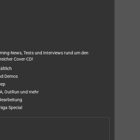
aming-News, Tests und Interviews rund um den
reicher Cover-CD!
ältlich
 und Demos
eep
AGA, OutRun und mehr
Bearbeitung
iga Special