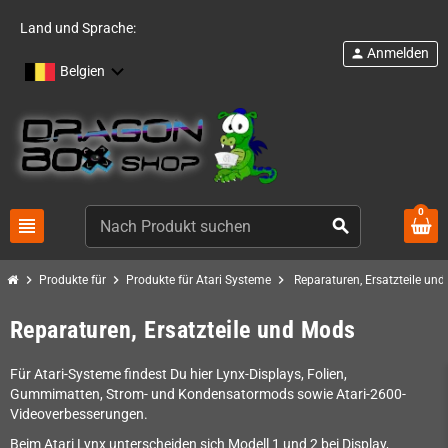
Land und Sprache:
Anmelden
person
Belgien
0
view_headline
search
chevron_right
chevron_right
chevron_right
Produkte für
Produkte für Atari Systeme
Reparaturen, Ersatzteile un
Reparaturen, Ersatzteile und Mods
Für Atari-Systeme findest Du hier Lynx-Displays, Folien,
Gummimatten, Strom- und Kondensatormods sowie Atari-2600-
Videoverbesserungen.
Beim Atari Lynx unterscheiden sich Modell 1 und 2 bei Display,