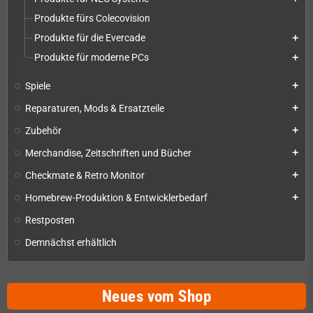
Produkte fürs Colecovision
Produkte für die Evercade
add
Produkte für moderne PCs
add
Spiele
add
Reparaturen, Mods & Ersatzteile
add
Zubehör
add
Merchandise, Zeitschriften und Bücher
add
Checkmate & Retro Monitor
add
Homebrew-Produktion & Entwicklerbedarf
add
Restposten
Demnächst erhältlich
Neues vom Shop