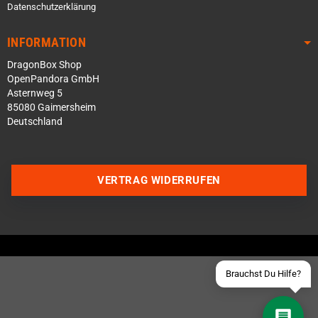
Datenschutzerklärung
INFORMATION
DragonBox Shop
OpenPandora GmbH
Asternweg 5
85080 Gaimersheim
Deutschland
Über WhatsApp schreiben
Über Telegram schreiben
VERTRAG WIDERRUFEN
Discord Server beitreten
Facebook Messenger
Schick uns eine eMail
Brauchst Du Hilfe?