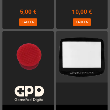
GPD Win Max 2 - Ersatz-Tastatur
GPD Micro PC Ersatz-LCD
(QWERTY)
Auf Lager
Schon fast ausverkauft
25,00 €
49,00 €
KAUFEN
KAUFEN