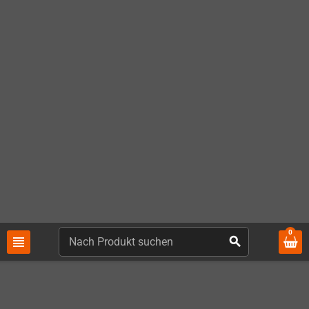
5,00 €
6,00 €
KAUFEN
KAUFEN
GameBoy Displayscheibe (Glas)
Aya Neo Displayschutz