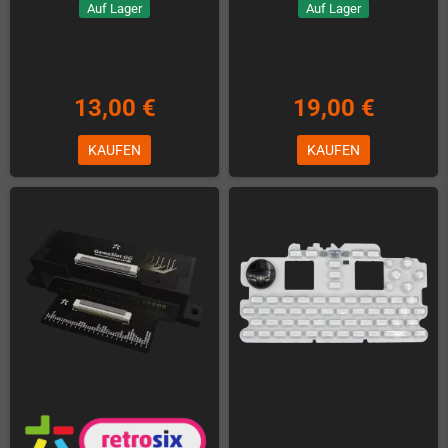
GameBoy Advance SP Ersatzmatten
GPD XD Plus Ersatz-LCD
Auf Lager
Schon fast ausverkauft