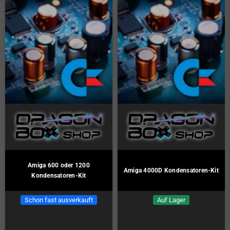
WIZ Ersatz-Tastenmatte
GPD Win 5 Ersatzakku
Auf Lager
Schon fast ausverkauft
5,00 €
99,00 €
KAUFEN
KAUFEN