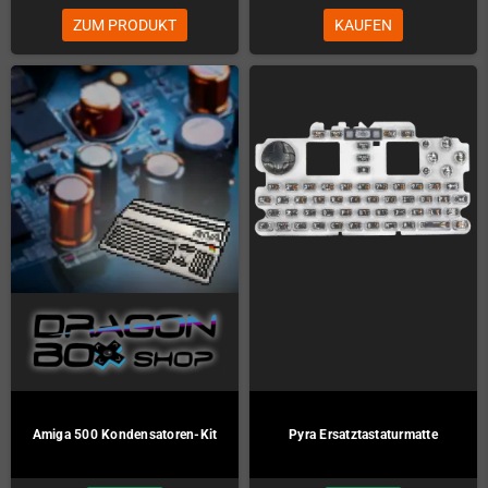
Pyra Ersatztastaturmatte
Game Gear GameSlot Kit
(unbedruckt)
Auf Lager
Auf Lager
25,00 €
19,00 €
KAUFEN
KAUFEN