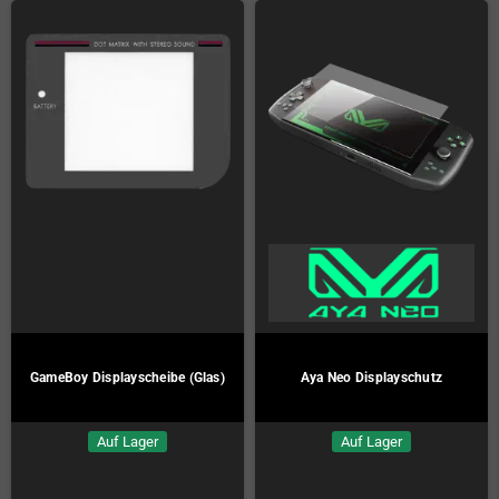
Ersatzgummi für Mausknubbel
GameBoy Advance Displayscheibe
(GPD Pocket)
(Glas)
Auf Lager
Auf Lager
3,00 €
5,00 €
KAUFEN
KAUFEN