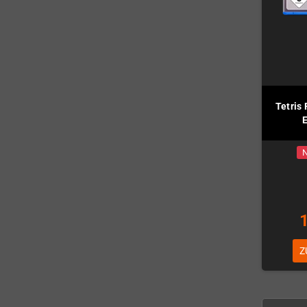
Tetris 
E
N
Z