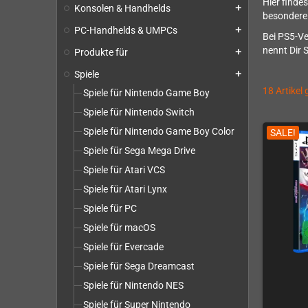
Hier finde
Konsolen & Handhelds
add
besondere 
PC-Handhelds & UMPCs
add
Bei PS5-Ve
nennt Dir 
Produkte für
add
Spiele
add
18 Artikel
Spiele für Nintendo Game Boy
Spiele für Nintendo Switch
Spiele für Nintendo Game Boy Color
SALE!
Spiele für Sega Mega Drive
Spiele für Atari VCS
Spiele für Atari Lynx
Spiele für PC
Spiele für macOS
Spiele für Evercade
Spiele für Sega Dreamcast
Spiele für Nintendo NES
Spiele für Super Nintendo