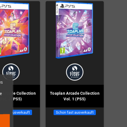
es
e
 Arcade Collection
Toaplan Arcade Collection
Vol. 2 (PS5)
Vol. 1 (PS5)
n fast ausverkauft
Schon fast ausverkauft