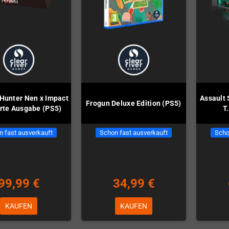
 Hunter Nen x Impact
Assault 
Frogun Deluxe Edition (PS5)
erte Ausgabe (PS5)
T
n fast ausverkauft
Schon fast ausverkauft
Scho
99,99 €
34,99 €
KAUFEN
KAUFEN