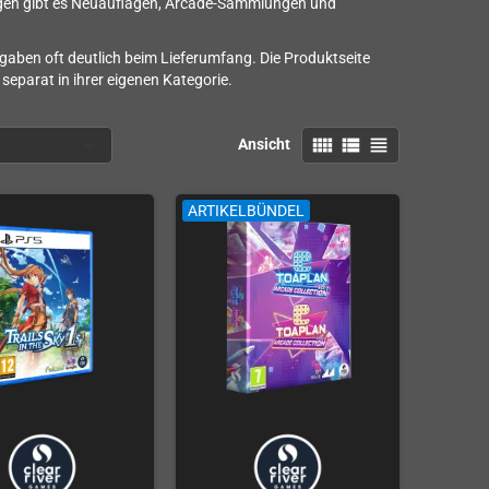
hungen gibt es Neuauflagen, Arcade-Sammlungen und
aben oft deutlich beim Lieferumfang. Die Produktseite
separat in ihrer eigenen Kategorie.
view_comfy
view_list
view_headline
Ansicht
ARTIKELBÜNDEL