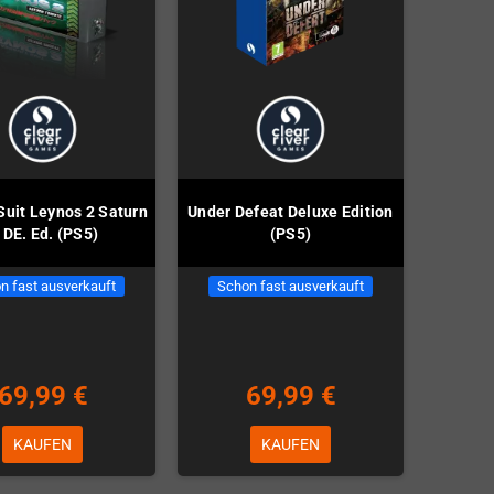
Suit Leynos 2 Saturn
Under Defeat Deluxe Edition
. DE. Ed. (PS5)
(PS5)
n fast ausverkauft
Schon fast ausverkauft
69,99 €
69,99 €
KAUFEN
KAUFEN