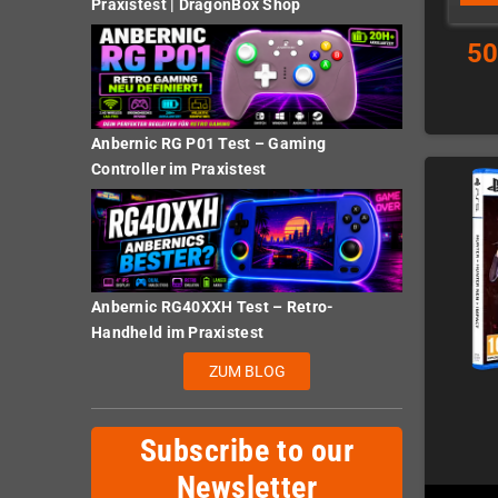
Praxistest | DragonBox Shop
50
Anbernic RG P01 Test – Gaming
Controller im Praxistest
Anbernic RG40XXH Test – Retro-
Handheld im Praxistest
ZUM BLOG
Subscribe to our
Newsletter