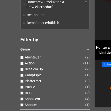
Homebrew-Produktion &
add
Entwicklerbedarf
Restposten
Demnächst erhältlich
Filter by
Hunter x
Genre
Limiti
Abenteuer
2
Action
11
Scho
Beat' em Up
2
Kampfspiel
1
Platformer
3
Puzzle
1
RPG
2
Shoot 'em up
4
Shooter
1