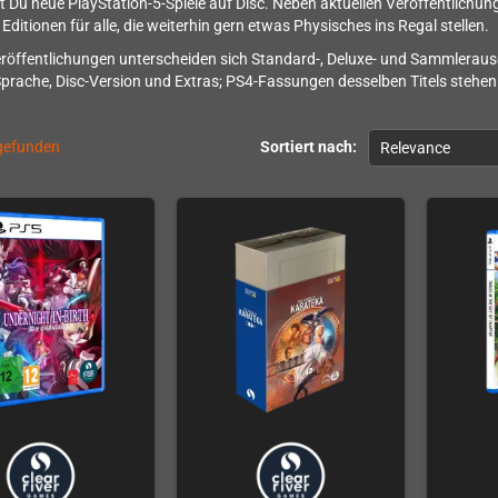
st Du neue PlayStation-5-Spiele auf Disc. Neben aktuellen Veröffentlic
Editionen für alle, die weiterhin gern etwas Physisches ins Regal stellen.
röffentlichungen unterscheiden sich Standard-, Deluxe- und Sammlerausg
Sprache, Disc-Version und Extras; PS4-Fassungen desselben Titels stehen 
 gefunden
Sortiert nach:
Relevance