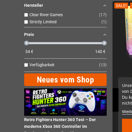
Hersteller
SALE!
Clear River Games
17
Strictly Limited
1
Preis
34
€
140
€
Verfügbarkeit
13
Neues vom Shop
Unse
von 
Du k
Clo
nicht
Collec
Weit
Retro Fighters Hunter 360 Test – Der
moderne Xbox 360 Controller im