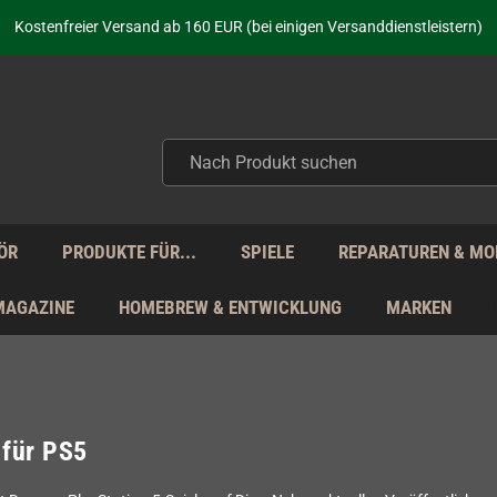
aufen nicht nur - wir KENNEN unsere Produkte. Du brauchst Hilfe? Dann f
Kostenfreier Versand ab 160 EUR (bei einigen Versanddienstleistern)
Seit über 20 Jahren Deine Anlaufstelle für neue Retro-Hardware!
Täglicher Versand Mo - Fr aus Deutschland - zollfrei innerhalb der EU!
aufen nicht nur - wir KENNEN unsere Produkte. Du brauchst Hilfe? Dann f
Kostenfreier Versand ab 160 EUR (bei einigen Versanddienstleistern)
Seit über 20 Jahren Deine Anlaufstelle für neue Retro-Hardware!
Täglicher Versand Mo - Fr aus Deutschland - zollfrei innerhalb der EU!
aufen nicht nur - wir KENNEN unsere Produkte. Du brauchst Hilfe? Dann f
ÖR
PRODUKTE FÜR...
SPIELE
REPARATUREN & MO
MAGAZINE
HOMEBREW & ENTWICKLUNG
MARKEN
 für PS5