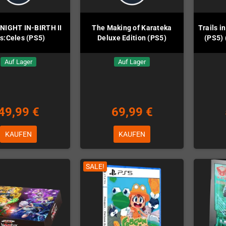
NIGHT IN-BIRTH II
The Making of Karateka
Trails i
s:Celes (PS5)
Deluxe Edition (PS5)
(PS5) 
Auf Lager
Auf Lager
49,99 €
69,99 €
KAUFEN
KAUFEN
SALE!