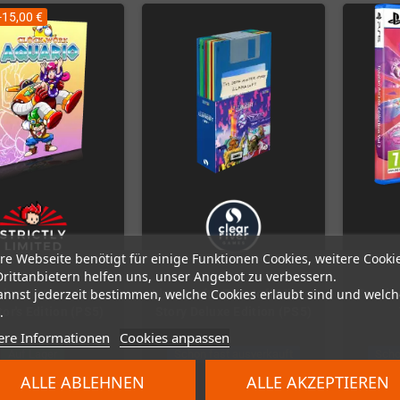
-15,00 €
re Webseite benötigt für einige Funktionen Cookies, weitere Cooki
Drittanbietern helfen uns, unser Angebot zu verbessern.
annst jederzeit bestimmen, welche Cookies erlaubt sind und welch
ckwork Aquario
Llamasoft - The Jeff Minter
Toaplan
.
tor's Edition (PS5)
Story Deluxe Edition (PS5)
ere Informationen
Cookies anpassen
Auf Lager
Schon fast ausverkauft
Scho
ALLE ABLEHNEN
ALLE AKZEPTIEREN