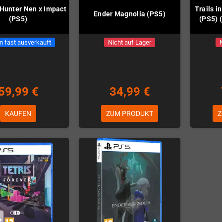
 Hunter Nen x Impact
Trails i
Ender Magnolia (PS5)
(PS5)
(PS5) 
n fast ausverkauft
Nicht auf Lager
59,99 €
34,99 €
KAUFEN
ZUM PRODUKT
Z