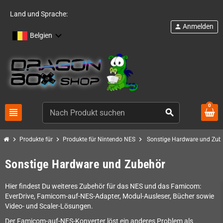
Land und Sprache:
Anmelden
person
Belgien
0
view_headline
search
chevron_right
chevron_right
chevron_right
Produkte für
Produkte für Nintendo NES
Sonstige Hardware und Zub
Sonstige Hardware und Zubehör
Hier findest Du weiteres Zubehör für das NES und das Famicom:
EverDrive, Famicom-auf-NES-Adapter, Modul-Ausleser, Bücher sowie
Video- und Scaler-Lösungen.
Der Famicom-auf-NES-Konverter löst ein anderes Problem als