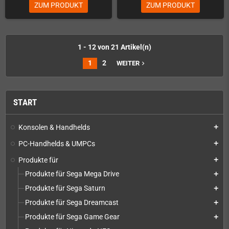
ZUM PRODUKT
ZUM PRODUKT
1 - 12 von 21 Artikel(n)
1
2
WEITER
navigate_next
START
Konsolen & Handhelds
add
PC-Handhelds & UMPCs
add
Produkte für
add
Produkte für Sega Mega Drive
add
Produkte für Sega Saturn
add
Produkte für Sega Dreamcast
add
Produkte für Sega Game Gear
add