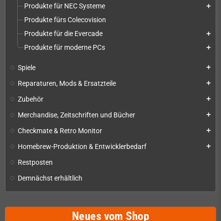
Produkte für NEC Systeme
add
Produkte fürs Colecovision
Produkte für die Evercade
add
Produkte für moderne PCs
add
Spiele
add
Reparaturen, Mods & Ersatzteile
add
Zubehör
add
Merchandise, Zeitschriften und Bücher
add
Checkmate & Retro Monitor
add
Homebrew-Produktion & Entwicklerbedarf
add
Restposten
Demnächst erhältlich
Neues vom Shop