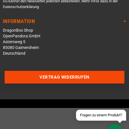
Du kannst den Newsletter jederzeit abbestellen. Mehr Infos dazu in der
Datenschutzerklärung
INFORMATION
DragonBox Shop
OpenPandora GmbH
Asternweg 5
85080 Gaimersheim
Deutschland
Über WhatsApp schreiben
Über Telegram schreiben
VERTRAG WIDERRUFEN
Discord Server beitreten
Facebook Messenger
Schick uns eine eMail
Fragen zu einem Produkt?