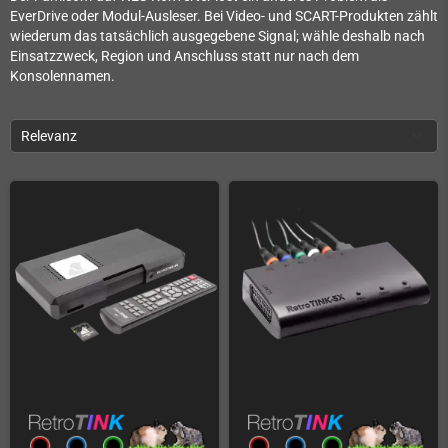
EverDrive oder Modul-Ausleser. Bei Video- und SCART-Produkten zählt
wiederum das tatsächlich ausgegebene Signal; wähle deshalb nach
Einsatzzweck, Region und Anschluss statt nur nach dem
Konsolennamen.
Relevanz