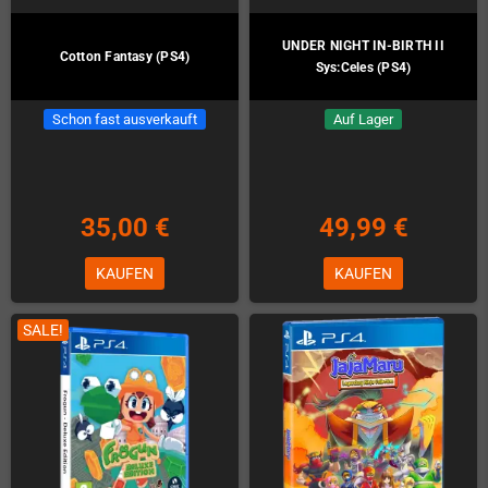
UNDER NIGHT IN-BIRTH II
Cotton Fantasy (PS4)
Sys:Celes (PS4)
Schon fast ausverkauft
Auf Lager
35,00 €
49,99 €
KAUFEN
KAUFEN
SALE!