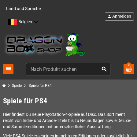
Land und Sprache:
Anmelden
person
Belgien
0
view_headline
search
chevron_right
chevron_right
Spiele
Spiele für PS4
Spiele für PS4
Hier findest Du neue PlayStation-4-Spiele auf Disc. Das Sortiment
reicht von Indie- und Arcade-Titeln bis zu Neuauflagen sowie Deluxe-
und Sammlereditionen mit unterschiedlicher Ausstattung.
Viele PS4-Spiele erscheinen in mehreren Editionen oder zusätzlich für