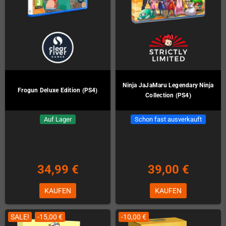
Ninja JaJaMaru Legendary Ninja
Frogun Deluxe Edition (PS4)
Collection (PS4)
Auf Lager
Schon fast ausverkauft
34,99 €
39,00 €
KAUFEN
KAUFEN
SALE!
-15,00 €
-10,00 €