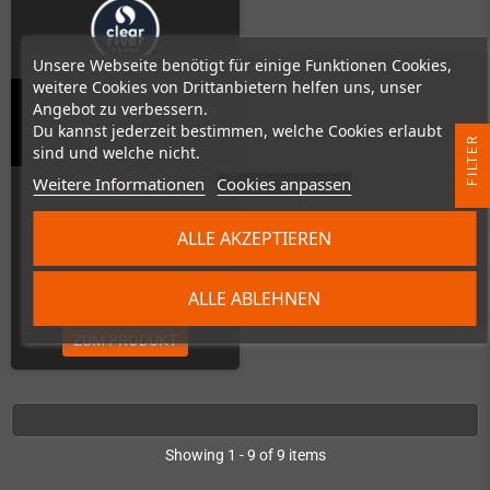
Unsere Webseite benötigt für einige Funktionen Cookies,
weitere Cookies von Drittanbietern helfen uns, unser
Angebot zu verbessern.
Ender Magnolia Deluxe Edition
Du kannst jederzeit bestimmen, welche Cookies erlaubt
(PS4)
R
sind und welche nicht.
Weitere Informationen
Cookies anpassen
Nicht auf Lager
F
I
L
T
E
ALLE AKZEPTIEREN
89,99 €
ALLE ABLEHNEN
ZUM PRODUKT
Showing 1 - 9 of 9 items