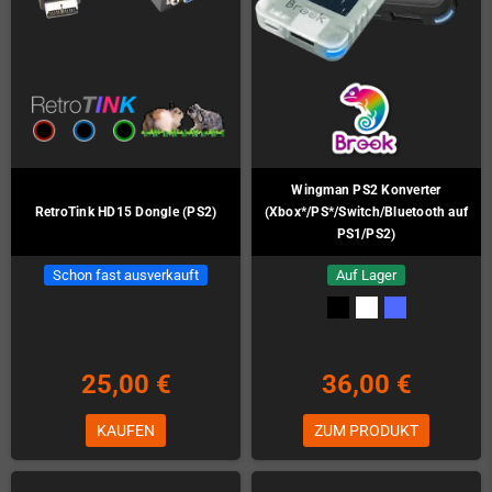
Wingman PS2 Konverter
RetroTink HD15 Dongle (PS2)
(Xbox*/PS*/Switch/Bluetooth auf
PS1/PS2)
Schon fast ausverkauft
Auf Lager
25,00 €
36,00 €
KAUFEN
ZUM PRODUKT