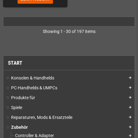
Showing 1 - 30 of 197 items
START
Konsolen & Handhelds
add
PC-Handhelds & UMPCs
add
Produkte für
add
Spiele
add
Reparaturen, Mods & Ersatzteile
add
Zubehör
add
Controller & Adapter
add