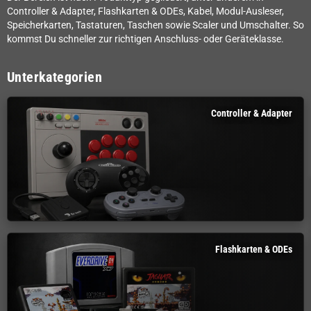
Controller & Adapter, Flashkarten & ODEs, Kabel, Modul-Ausleser,
Speicherkarten, Tastaturen, Taschen sowie Scaler und Umschalter. So
kommst Du schneller zur richtigen Anschluss- oder Geräteklasse.
Unterkategorien
Controller & Adapter
Flashkarten & ODEs