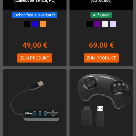
(GameCube, Switch, PC)
(GameCube)
Schon fast ausverkauft
Auf Lager
49,00 €
69,00 €
ZUM PRODUKT
ZUM PRODUKT