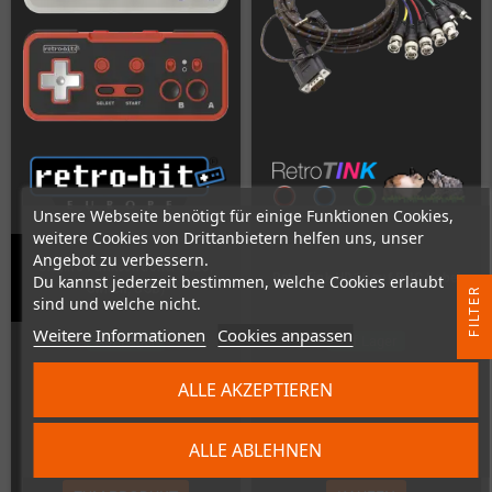
Unsere Webseite benötigt für einige Funktionen Cookies,
weitere Cookies von Drittanbietern helfen uns, unser
Angebot zu verbessern.
Origin8 Funkcontroller (NES,
RetroTink HD15 auf BNC Kabel
Du kannst jederzeit bestimmen, welche Cookies erlaubt
Switch, USB)
R
sind und welche nicht.
Weitere Informationen
Cookies anpassen
Auf Lager
Auf Lager
F
I
L
T
E
ALLE AKZEPTIEREN
26,00 €
25,00 €
ALLE ABLEHNEN