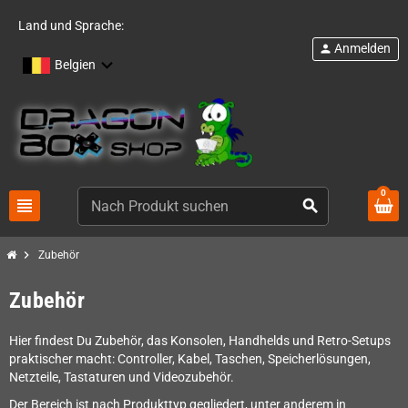
Land und Sprache:
Anmelden
person
Belgien
0
view_headline
search
chevron_right
Zubehör
Zubehör
Hier findest Du Zubehör, das Konsolen, Handhelds und Retro-Setups
praktischer macht: Controller, Kabel, Taschen, Speicherlösungen,
Netzteile, Tastaturen und Videozubehör.
Der Bereich ist nach Produkttyp gegliedert, unter anderem in