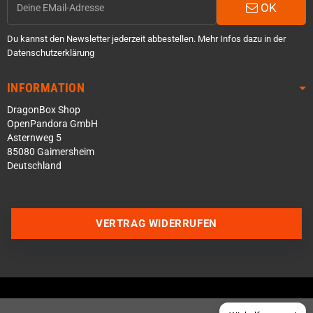
OK
Du kannst den Newsletter jederzeit abbestellen. Mehr Infos dazu in der
Datenschutzerklärung
INFORMATION
DragonBox Shop
OpenPandora GmbH
Asternweg 5
85080 Gaimersheim
Deutschland
Über WhatsApp schreiben
Über Telegram schreiben
VERTRAG WIDERRUFEN
Discord Server beitreten
Facebook Messenger
Schick uns eine eMail