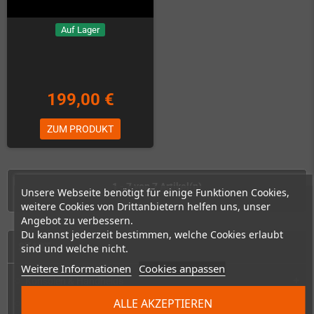
Auf Lager
199,00 €
ZUM PRODUKT
1 - 7 von 7 Artikel(n)
Unsere Webseite benötigt für einige Funktionen Cookies,
weitere Cookies von Drittanbietern helfen uns, unser
Angebot zu verbessern.
Du kannst jederzeit bestimmen, welche Cookies erlaubt
START
sind und welche nicht.
Weitere Informationen
Cookies anpassen
Konsolen & Handhelds
add
ALLE AKZEPTIEREN
PC-Handhelds & UMPCs
add