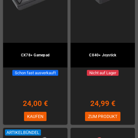
CX78+ Gamepad
CX40+ Joystick
Schon fast ausverkauft
Nicht auf Lager
24,00 €
24,99 €
KAUFEN
ZUM PRODUKT
ARTIKELBÜNDEL