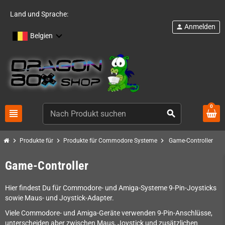
Land und Sprache:
Anmelden
person
Belgien
0
view_headline
search
chevron_right
chevron_right
chevron_right
Produkte für
Produkte für Commodore Systeme
Game-Controller
Game-Controller
Hier findest Du für Commodore- und Amiga-Systeme 9-Pin-Joysticks
sowie Maus- und Joystick-Adapter.
Viele Commodore- und Amiga-Geräte verwenden 9-Pin-Anschlüsse,
unterscheiden aber zwischen Maus, Joystick und zusätzlichen