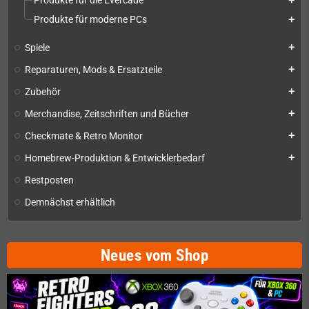
Produkte für die Evercade
add
Produkte für moderne PCs
add
Spiele
add
Reparaturen, Mods & Ersatzteile
add
Zubehör
add
Merchandise, Zeitschriften und Bücher
add
Checkmate & Retro Monitor
add
Homebrew-Produktion & Entwicklerbedarf
add
Restposten
Demnächst erhältlich
Neues vom Shop