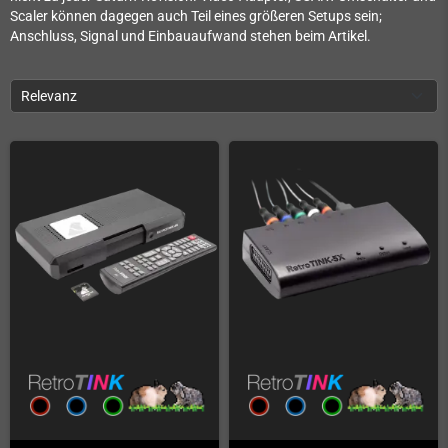
Scaler können dagegen auch Teil eines größeren Setups sein;
Anschluss, Signal und Einbauaufwand stehen beim Artikel.
Relevanz