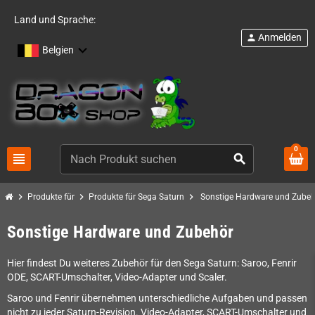
Land und Sprache:
Anmelden
person
Belgien
0
view_headline
search
chevron_right
chevron_right
chevron_right
Produkte für
Produkte für Sega Saturn
Sonstige Hardware und Zubeh
Sonstige Hardware und Zubehör
Hier findest Du weiteres Zubehör für den Sega Saturn: Saroo, Fenrir
ODE, SCART-Umschalter, Video-Adapter und Scaler.
Saroo und Fenrir übernehmen unterschiedliche Aufgaben und passen
nicht zu jeder Saturn-Revision. Video-Adapter, SCART-Umschalter und