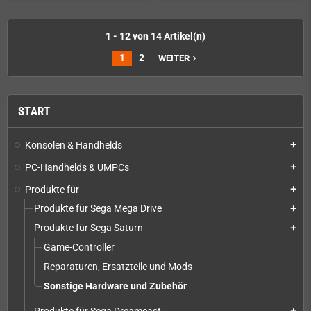
1 - 12 von 14 Artikel(n)
1
2
WEITER
navigate_next
START
Konsolen & Handhelds
add
PC-Handhelds & UMPCs
add
Produkte für
add
Produkte für Sega Mega Drive
add
Produkte für Sega Saturn
add
Game-Controller
Reparaturen, Ersatzteile und Mods
Sonstige Hardware und Zubehör