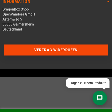
INFORMATION
DragonBox Shop
OpenPandora GmbH
Asternweg 5
85080 Gaimersheim
Deutschland
Über WhatsApp schreiben
Über Telegram schreiben
VERTRAG WIDERRUFEN
Discord Server beitreten
Facebook Messenger
Schick uns eine eMail
Fragen zu einem Produkt?