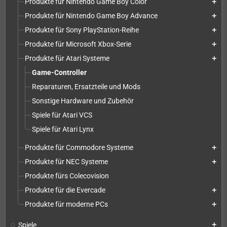
Produkte für Nintendo Game Boy Color
add
Produkte für Nintendo Game Boy Advance
add
Produkte für Sony PlayStation-Reihe
add
Produkte für Microsoft Xbox-Serie
add
Produkte für Atari Systeme
add
Game-Controller
Reparaturen, Ersatzteile und Mods
Sonstige Hardware und Zubehör
Spiele für Atari VCS
Spiele für Atari Lynx
Produkte für Commodore Systeme
add
Produkte für NEC Systeme
add
Produkte fürs Colecovision
Produkte für die Evercade
add
Produkte für moderne PCs
add
Spiele
add