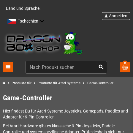
Land und Sprache:
Anmelden
person
Tschechien
0
view_headline
search
chevron_right
chevron_right
chevron_right
Produkte für
Produkte für Atari Systeme
Game-Controller
Game-Controller
Hier findest Du für Atari-Systeme Joysticks, Gamepads, Paddles und
Adapter für 9-Pin-Controller.
Bei Atari-Hardware gibt es klassische 9-Pin-Joysticks, Paddle-
Controller und systemspezifische Adapter. Prüfe deshalb nicht nur