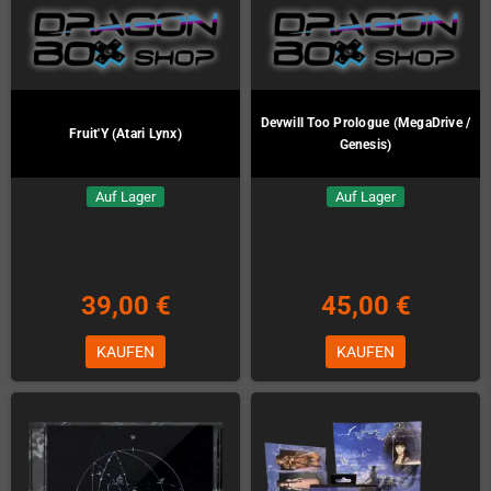
Devwill Too Prologue (MegaDrive /
Fruit'Y (Atari Lynx)
Genesis)
Auf Lager
Auf Lager
39,00 €
45,00 €
KAUFEN
KAUFEN