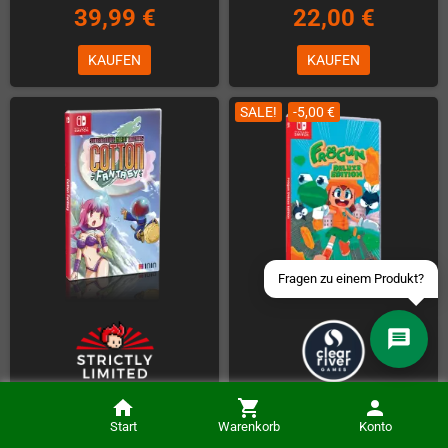
39,99 €
22,00 €
KAUFEN
KAUFEN
Über WhatsApp schreiben
SALE!
-5,00 €
Über Telegram schreiben
Discord Server beitreten
Facebook Messenger
Schick uns eine eMail
Start
Warenkorb
Konto
Cotton Fantasy (NSW)
Frogun Deluxe Edition (NSW)