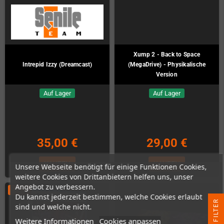
Xump 2 - Back to Space
Intrepid Izzy (Dreamcast)
(MegaDrive) - Physikalische
Version
Auf Lager
Auf Lager
35,00 €
29,00 €
KAUFEN
KAUFEN
Unsere Webseite benötigt für einige Funktionen Cookies,
weitere Cookies von Drittanbietern helfen uns, unser
Angebot zu verbessern.
SALE!
Du kannst jederzeit bestimmen, welche Cookies erlaubt
R
sind und welche nicht.
Weitere Informationen
Cookies anpassen
F
I
L
T
E