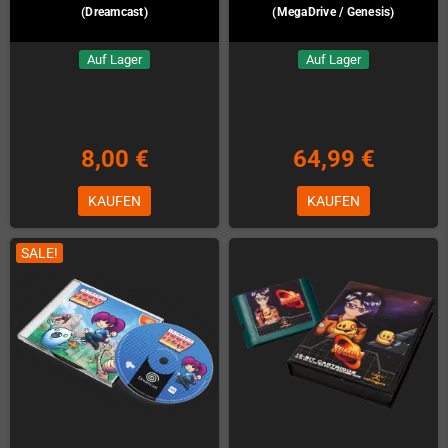
(Dreamcast)
(MegaDrive / Genesis)
Auf Lager
Auf Lager
8,00 €
64,99 €
KAUFEN
KAUFEN
SALE!