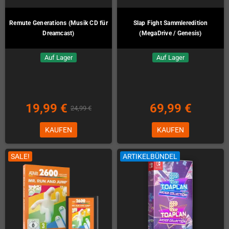
Remute Generations (Musik CD für
Slap Fight Sammleredition
Dreamcast)
(MegaDrive / Genesis)
Auf Lager
Auf Lager
19,99 €
69,99 €
24,99 €
KAUFEN
KAUFEN
SALE!
ARTIKELBÜNDEL