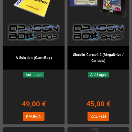
Shaolin Carcará 2 (MegaDrive /
A Solution (GameBoy)
Genesis)
Auf Lager
Auf Lager
49,00 €
45,00 €
KAUFEN
KAUFEN