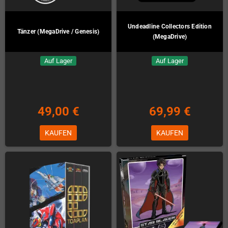
Undeadline Collectors Edition
Tänzer (MegaDrive / Genesis)
(MegaDrive)
Auf Lager
Auf Lager
49,00 €
69,99 €
KAUFEN
KAUFEN