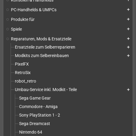
PC-Handhelds & UMPCs
add
Produkte für
add
Spiele
add
Reparaturen, Mods & Ersatzteile
add
Ersatzteile zum Selberreparieren
add
Modkits zum Selbereinbauen
add
PixelFX
RetroSix
robot_retro
Umbau-Service inkl. Modkit - Teile
add
Sega Game Gear
Commodore - Amiga
Sony PlayStation 1 - 2
Sega Dreamcast
Nintendo 64