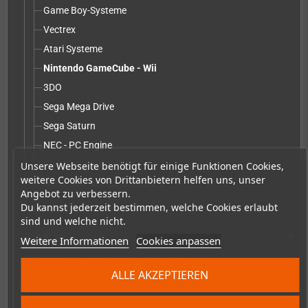
Game Boy-Systeme
Vectrex
Atari Systeme
Nintendo GameCube - Wii
3DO
Sega Mega Drive
Sega Saturn
NEC - PC Engine
Pandora - Pyra
Unsere Webseite benötigt für einige Funktionen Cookies,
weitere Cookies von Drittanbietern helfen uns, unser
Game Boy Advance Systeme
Angebot zu verbessern.
Du kannst jederzeit bestimmen, welche Cookies erlaubt
Umbau-Service ohne Teile
sind und welche nicht.
Zubehör
add
Weitere Informationen
Cookies anpassen
Merchandise, Zeitschriften und Bücher
add
ALLE AKZEPTIEREN
Checkmate & Retro Monitor
add
Homebrew-Produktion & Entwicklerbedarf
add