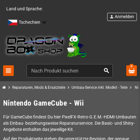
Land und Sprache:
Anmelden
person
Tschechien
0
view_headline
search
chevron_right
chevron_right
chevron_right
Reparaturen, Mods & Ersatzteile
Umbau-Service inkl. Modkit - Teile
Ni
Nintendo GameCube - Wii
Für GameCube findest Du hier PixelFX-Retro-G.E.M.-HDMI-Umbauten
als Einbau- beziehungsweise Reparaturservice. Die Basic- und Shiny-
Angebote enthalten das jeweilige Kit.
Auf der Produktseite stehen die unterstützte Revision, der genaue