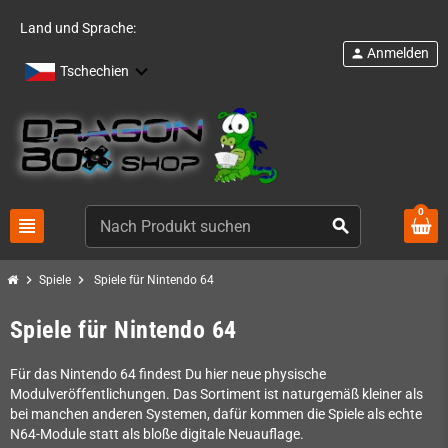
Land und Sprache:
Anmelden
person
Tschechien
0
view_headline
search
chevron_right
chevron_right
Spiele
Spiele für Nintendo 64
Spiele für Nintendo 64
Für das Nintendo 64 findest Du hier neue physische
Modulveröffentlichungen. Das Sortiment ist naturgemäß kleiner als
bei manchen anderen Systemen, dafür kommen die Spiele als echte
N64-Module statt als bloße digitale Neuauflage.