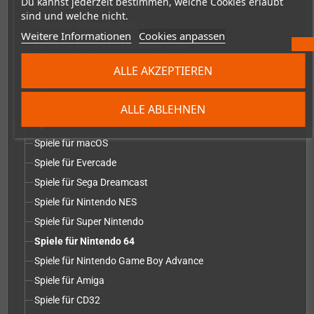
Du kannst jederzeit bestimmen, welche Cookies erlaubt
Spiele für Nintendo Game Boy
sind und welche nicht.
Spiele für Nintendo Switch
Weitere Informationen
Cookies anpassen
Spiele für Nintendo Game Boy Color
Spiele für Sega Mega Drive
ALLE AKZEPTIEREN
Spiele für Atari VCS
Spiele für Atari Lynx
ALLE ABLEHNEN
Spiele für PC
Spiele für macOS
Spiele für Evercade
Spiele für Sega Dreamcast
Spiele für Nintendo NES
Spiele für Super Nintendo
Spiele für Nintendo 64
Spiele für Nintendo Game Boy Advance
Spiele für Amiga
Spiele für CD32