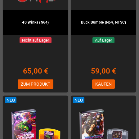
40 Winks (N64)
Buck Bumble (N64, NTSC)
Nicht auf Lager
Auf Lager
65,00 €
59,00 €
ZUM PRODUKT
KAUFEN
NEU
NEU