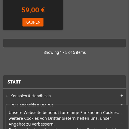
59,00 €
KAUFEN
Showing 1 - 5 of 5 items
START
Konsolen & Handhelds
add
PC-Handhelds & UMPCs
add
Unsere Webseite benötigt für einige Funktionen Cookies,
Produkte für
add
weitere Cookies von Drittanbietern helfen uns, unser
Angebot zu verbessern.
Spiele
add