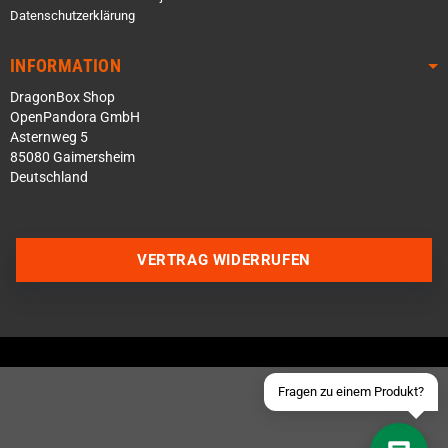
Datenschutzerklärung
INFORMATION
DragonBox Shop
OpenPandora GmbH
Asternweg 5
85080 Gaimersheim
Deutschland
Über WhatsApp schreiben
Über Telegram schreiben
VERTRAG WIDERRUFEN
Discord Server beitreten
Facebook Messenger
Schick uns eine eMail
Fragen zu einem Produkt?