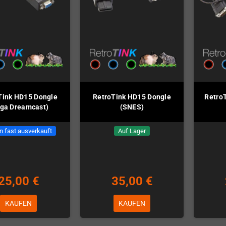
Tink HD15 Dongle
RetroTink HD15 Dongle
Retro
ga Dreamcast)
(SNES)
n fast ausverkauft
Auf Lager
25,00 €
35,00 €
KAUFEN
KAUFEN