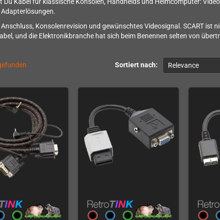
st Du Kabel für klassische Konsolen, Handhelds und Heimcomputer: Video-
 Adapterlösungen.
e Anschluss, Konsolenrevision und gewünschtes Videosignal. SCART ist 
abel, und die Elektronikbranche hat sich beim Benennen selten von übertr
 gefunden
Sortiert nach:
Relevance