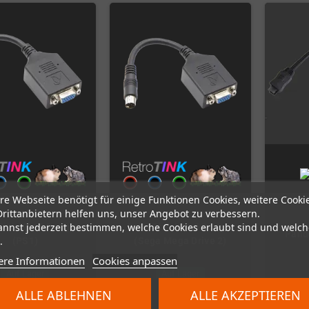
re Webseite benötigt für einige Funktionen Cookies, weitere Cooki
Drittanbietern helfen uns, unser Angebot zu verbessern.
annst jederzeit bestimmen, welche Cookies erlaubt sind und welch
Tink HD15 Dongle
RetroTink HD15 Dongle
Pand
.
(PS1)
(Sega Mega Drive 2)
ere Informationen
Cookies anpassen
Auf Lager
Auf Lager
ALLE ABLEHNEN
ALLE AKZEPTIEREN