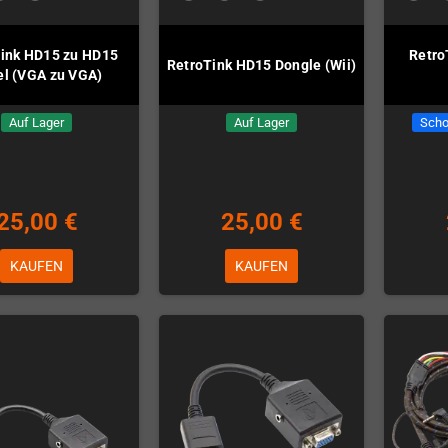
ink HD15 zu HD15
Retro
RetroTink HD15 Dongle (Wii)
l (VGA zu VGA)
Auf Lager
Auf Lager
Scho
25,00 €
25,00 €
KAUFEN
KAUFEN