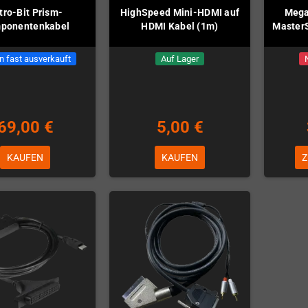
tro-Bit Prism-
HighSpeed Mini-HDMI auf
Mega
ponentenkabel
HDMI Kabel (1m)
Master
n fast ausverkauft
Auf Lager
69,00 €
5,00 €
KAUFEN
KAUFEN
Z