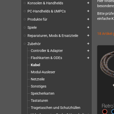
Hier finde
Konsolen & Handhelds
add
besondere
PC-Handhelds & UMPCs
add
Bitte prüf
einfache K
Produkte für
add
Spiele
add
18 Artikel
Reparaturen, Mods & Ersatzteile
add
Zubehör
add
Controller & Adapter
add
Flashkarten & ODEs
add
Kabel
Modul-Ausleser
Netzteile
Sonstiges
Speicherkarten
Tastaturen
Tragetaschen und Schutzhüllen