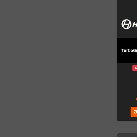
TurboG
N
Z