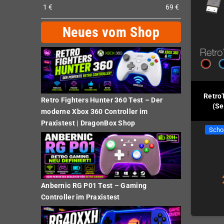
1
€
69
€
Neues vom Shop
Retro
Retro Fighters Hunter 360 Test – Der
(Se
moderne Xbox 360 Controller im
Praxistest | DragonBox Shop
Scho
Anbernic RG P01 Test – Gaming
Controller im Praxistest