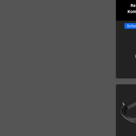
Re
Kom
Scho