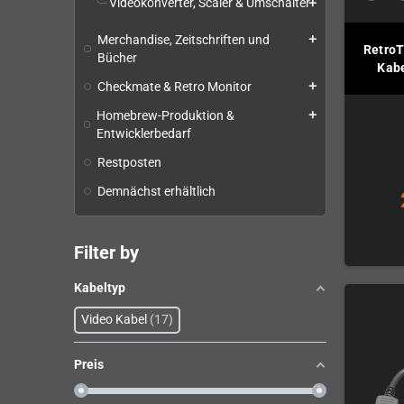
Videokonverter, Scaler & Umschalter
add
Merchandise, Zeitschriften und
add
RetroT
Bücher
Kabe
Checkmate & Retro Monitor
add
Homebrew-Produktion &
add
Entwicklerbedarf
Restposten
Demnächst erhältlich
Filter by
Kabeltyp
Video Kabel
17
Preis