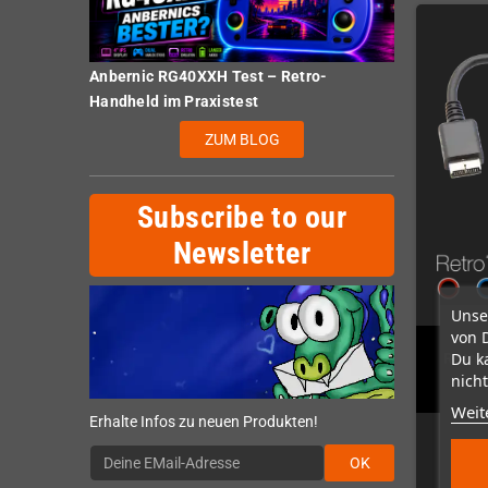
Anbernic RG40XXH Test – Retro-
Handheld im Praxistest
ZUM BLOG
Subscribe to our
Newsletter
Unse
von 
Du k
Retro
nicht
Weit
Erhalte Infos zu neuen Produkten!
OK