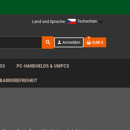
rag nach!
Tschechien
Land und Sprache:
rag nach!
0
search
person
Anmelden
0,00 €
rag nach!
DS
PC-HANDHELDS & UMPCS
BARRIEREFREIHEIT