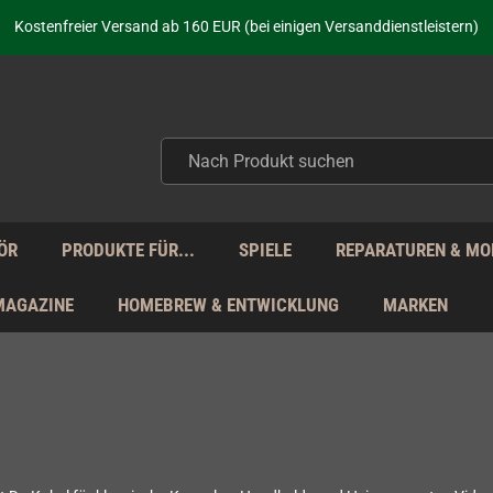
aufen nicht nur - wir KENNEN unsere Produkte. Du brauchst Hilfe? Dann f
Kostenfreier Versand ab 160 EUR (bei einigen Versanddienstleistern)
Seit über 20 Jahren Deine Anlaufstelle für neue Retro-Hardware!
Täglicher Versand Mo - Fr aus Deutschland - zollfrei innerhalb der EU!
aufen nicht nur - wir KENNEN unsere Produkte. Du brauchst Hilfe? Dann f
Kostenfreier Versand ab 160 EUR (bei einigen Versanddienstleistern)
Seit über 20 Jahren Deine Anlaufstelle für neue Retro-Hardware!
Täglicher Versand Mo - Fr aus Deutschland - zollfrei innerhalb der EU!
aufen nicht nur - wir KENNEN unsere Produkte. Du brauchst Hilfe? Dann f
ÖR
PRODUKTE FÜR...
SPIELE
REPARATUREN & MO
MAGAZINE
HOMEBREW & ENTWICKLUNG
MARKEN