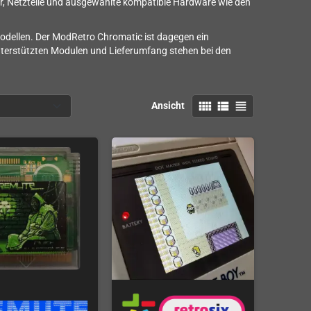
er, Netzteile und ausgewählte kompatible Hardware wie den
odellen. Der ModRetro Chromatic ist dagegen ein
terstützten Modulen und Lieferumfang stehen bei den
view_comfy
view_list
view_headline
Ansicht