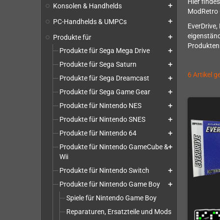
Hier finde
Konsolen & Handhelds
add
ModRetro 
PC-Handhelds & UMPCs
add
EverDrive,
eigenständ
Produkte für
add
Produkten
Produkte für Sega Mega Drive
add
Produkte für Sega Saturn
add
6 Artikel 
Produkte für Sega Dreamcast
add
Produkte für Sega Game Gear
add
Produkte für Nintendo NES
add
Produkte für Nintendo SNES
add
Produkte für Nintendo 64
add
Produkte für Nintendo GameCube &
add
Wii
Produkte für Nintendo Switch
add
Produkte für Nintendo Game Boy
add
Spiele für Nintendo Game Boy
Reparaturen, Ersatzteile und Mods