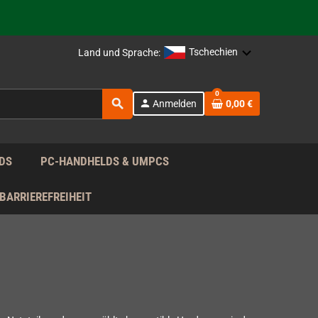
rag nach!
Tschechien
Land und Sprache:
rag nach!
0
search
person
Anmelden
0,00 €
rag nach!
DS
PC-HANDHELDS & UMPCS
BARRIEREFREIHEIT