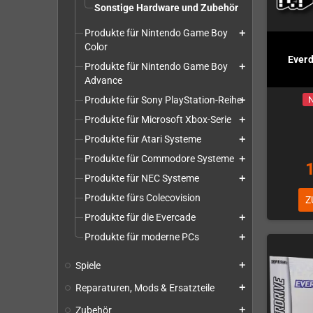
Sonstige Hardware und Zubehör
Produkte für Nintendo Game Boy
add
Color
Everd
Produkte für Nintendo Game Boy
add
Advance
Produkte für Sony PlayStation-Reihe
N
add
Produkte für Microsoft Xbox-Serie
add
Produkte für Atari Systeme
add
Produkte für Commodore Systeme
add
Produkte für NEC Systeme
add
Produkte fürs Colecovision
Z
Produkte für die Evercade
add
Produkte für moderne PCs
add
Spiele
add
Reparaturen, Mods & Ersatzteile
add
Zubehör
add