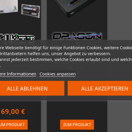
re Webseite benötigt für einige Funktionen Cookies, weitere Cooki
Drittanbietern helfen uns, unser Angebot zu verbessern.
annst jederzeit bestimmen, welche Cookies erlaubt sind und welch
Retrode 3 Cart Reader /
.
rdrive GBA Pro
Flasher
ere Informationen
Cookies anpassen
icht auf Lager
Vorauss. auf Lager
ALLE ABLEHNEN
ALLE AKZEPTIEREN
Vorbestellung!
169,00 €
UM PRODUKT
ZUM PRODUKT