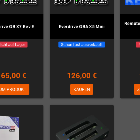
Remute:
rive GB X7 Rev E
Everdrive GBA X5 Mini
icht auf Lager
Schon fast ausverkauft
165,00 €
126,00 €
UM PRODUKT
KAUFEN
Z