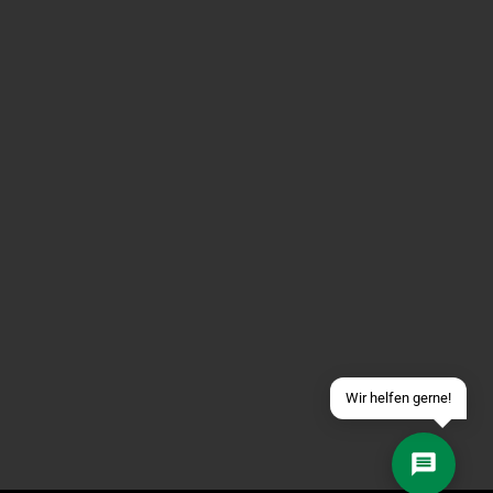
Über WhatsApp schreiben
Über Telegram schreiben
Discord Server beitreten
Facebook Messenger
Schick uns eine eMail
Wir helfen gerne!