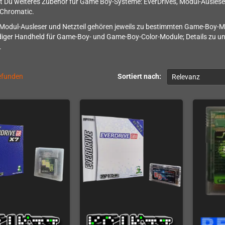
st Du weiteres Zubehör für Game Boy-Systeme: EverDrives, Modul-Ausles
Chromatic.
 Modul-Ausleser und Netzteil gehören jeweils zu bestimmten Game-Boy-M
iger Handheld für Game-Boy- und Game-Boy-Color-Module; Details zu un
.
gefunden
Sortiert nach:
Relevanz