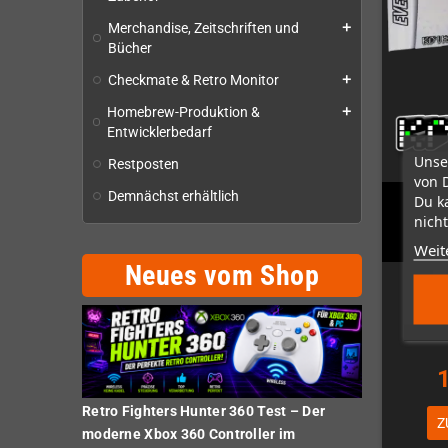
Merchandise, Zeitschriften und
add
Bücher
Checkmate & Retro Monitor
add
Homebrew-Produktion &
add
Entwicklerbedarf
Unse
Restposten
von 
Demnächst erhältlich
Du k
nicht
Eve
Weit
Neues vom Shop
N
Retro Fighters Hunter 360 Test – Der
Z
moderne Xbox 360 Controller im