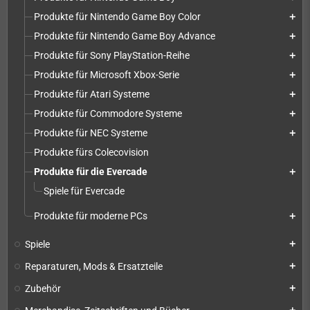
Produkte für Nintendo Game Boy Color
add
Produkte für Nintendo Game Boy Advance
add
Produkte für Sony PlayStation-Reihe
add
Produkte für Microsoft Xbox-Serie
add
Produkte für Atari Systeme
add
Produkte für Commodore Systeme
add
Produkte für NEC Systeme
add
Produkte fürs Colecovision
Produkte für die Evercade
add
Spiele für Evercade
Produkte für moderne PCs
add
Spiele
add
Reparaturen, Mods & Ersatzteile
add
Zubehör
add