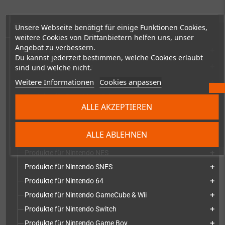
START
Unsere Webseite benötigt für einige Funktionen Cookies,
weitere Cookies von Drittanbietern helfen uns, unser
Angebot zu verbessern.
Konsolen & Handhelds
add
Du kannst jederzeit bestimmen, welche Cookies erlaubt
sind und welche nicht.
PC-Handhelds & UMPCs
add
Weitere Informationen
Cookies anpassen
Produkte für
add
Produkte für Sega Mega Drive
add
ALLE AKZEPTIEREN
Produkte für Sega Saturn
add
Produkte für Sega Dreamcast
add
ALLE ABLEHNEN
Produkte für Sega Game Gear
add
Produkte für Nintendo NES
add
Produkte für Nintendo SNES
add
Produkte für Nintendo 64
add
Produkte für Nintendo GameCube & Wii
add
Produkte für Nintendo Switch
add
Produkte für Nintendo Game Boy
add