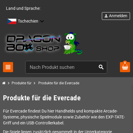
Land und Sprache:
Anmelden
person
Tschechien
0
view_headline
search
chevron_right
chevron_right
Produkte für
Produkte für die Evercade
Produkte für die Evercade
Für Evercade findest Du hier Handhelds und kompakte Arcade-
Systeme, physische Spielmodule sowie Zubehör wie den EXP-TATE-
Griff und ein USB-Controllerkabel.
Die Spiele liegen zusätzlich gesammelt in der Unterkategorie