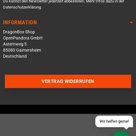
Du kannst den Newsletter jederzeit abbestellen. Mehr Infos dazu in der
Datenschutzerklärung
INFORMATION
DragonBox Shop
OpenPandora GmbH
Asternweg 5
85080 Gaimersheim
Deutschland
Über WhatsApp schreiben
Über Telegram schreiben
VERTRAG WIDERRUFEN
Discord Server beitreten
Facebook Messenger
Schick uns eine eMail
Wir helfen gerne!