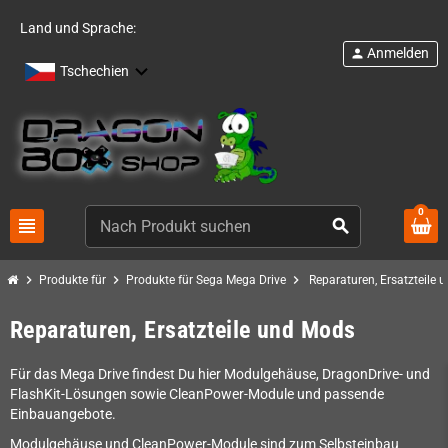
Land und Sprache:
Anmelden
person
Tschechien
0
view_headline
search
chevron_right
chevron_right
chevron_right
Produkte für
Produkte für Sega Mega Drive
Reparaturen, Ersatzteile
Reparaturen, Ersatzteile und Mods
Für das Mega Drive findest Du hier Modulgehäuse, DragonDrive- und
FlashKit-Lösungen sowie CleanPower-Module und passende
Einbauangebote.
Modulgehäuse und CleanPower-Module sind zum Selbsteinbau