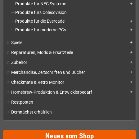
Produkte für NEC Systeme
add
Produkte fürs Colecovision
Produkte für die Evercade
add
Produkte für moderne PCs
add
Spiele
add
Reparaturen, Mods & Ersatzteile
add
Zubehör
add
Merchandise, Zeitschriften und Bücher
add
Checkmate & Retro Monitor
add
Homebrew-Produktion & Entwicklerbedarf
add
Restposten
Demnächst erhältlich
Neues vom Shop