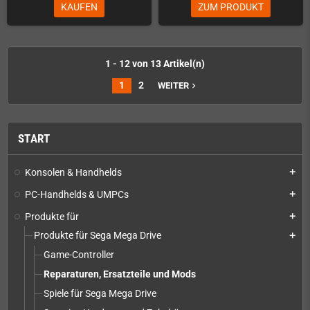
KAUFEN
ZUM PRODUKT
1 - 12 von 13 Artikel(n)
1
2
WEITER
navigate_next
START
Konsolen & Handhelds
add
PC-Handhelds & UMPCs
add
Produkte für
add
Produkte für Sega Mega Drive
add
Game-Controller
Reparaturen, Ersatzteile und Mods
Spiele für Sega Mega Drive