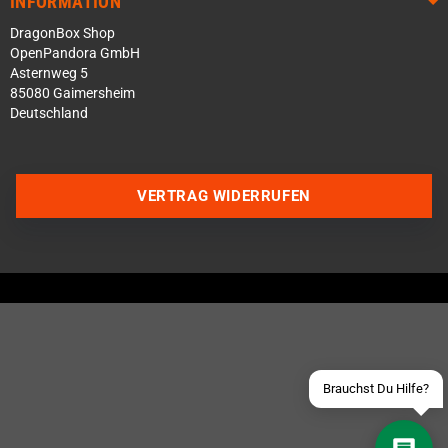
INFORMATION
DragonBox Shop
OpenPandora GmbH
Asternweg 5
85080 Gaimersheim
Deutschland
VERTRAG WIDERRUFEN
Über WhatsApp schreiben
Über Telegram schreiben
Discord Server beitreten
Facebook Messenger
Schick uns eine eMail
Brauchst Du Hilfe?