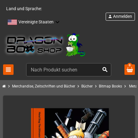
Land und Sprache:
Anmelden
person
Vereinigte Staaten
0
view_headline
search
chevron_right
chevron_right
chevron_right
chevron_right
Merchandise, Zeitschriften und Bücher
Bücher
Bitmap Books
Metal