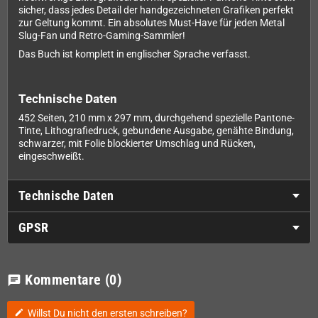
sicher, dass jedes Detail der handgezeichneten Grafiken perfekt
zur Geltung kommt. Ein absolutes Must-Have für jeden Metal
Slug-Fan und Retro-Gaming-Sammler!
Das Buch ist komplett in englischer Sprache verfasst.
Technische Daten
452 Seiten, 210 mm x 297 mm, durchgehend spezielle Pantone-
Tinte, Lithografiedruck, gebundene Ausgabe, genähte Bindung,
schwarzer, mit Folie blockierter Umschlag und Rücken,
eingeschweißt.
Technische Daten
GPSR
Kommentare
(0)
chat
Willst Du nicht den ersten schreiben?
edit