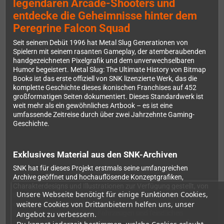
legendären Arcade-Shooters und
entdecke die Geheimnisse hinter dem
Peregrine Falcon Squad
Seit seinem Debüt 1996 hat Metal Slug Generationen von
Spielern mit seinem rasanten Gameplay, der atemberaubenden
handgezeichneten Pixelgrafik und dem unverwechselbaren
Humor begeistert. Metal Slug: The Ultimate History von Bitmap
Books ist das erste offiziell von SNK lizenzierte Werk, das die
komplette Geschichte dieses ikonischen Franchises auf 452
großformatigen Seiten dokumentiert. Dieses Standardwerk ist
weit mehr als ein gewöhnliches Artbook – es ist eine
umfassende Zeitreise durch über zwei Jahrzehnte Gaming-
Geschichte.
Exklusives Material aus den SNK-Archiven
SNK hat für dieses Projekt erstmals seine umfangreichen
Archive geöffnet und hochauflösende Konzeptgrafiken,
Charakterdesigns und Illustrationen zur Verfügung gestellt, von
Unsere Webseite benötigt für einige Funktionen Cookies,
denen viele noch nie zuvor veröffentlicht wurden. Du erhältst
weitere Cookies von Drittanbietern helfen uns, unser
einzigartige Einblicke in den kreativen Prozess hinter den
ikonischen Sprites, Waffen, Fahrzeugen und feindlichen
Angebot zu verbessern.
Einheiten, die Metal Slug zu dem gemacht haben, was es heute