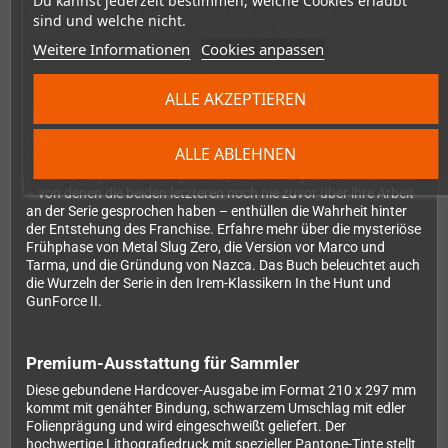
Du kannst jederzeit bestimmen, welche Cookies erlaubt
ist. Hunderte sorgfältig ausgewählte Screenshots
sind und welche nicht.
dokumentieren die visuelle Evolution der Serie über alle
Weitere Informationen
Cookies anpassen
Haupttitel und Spin-Offs hinweg.
ALLE AKZEPTIEREN
Interviews mit den Machern
Das Herzstück des Buches bilden 11 exklusive, tiefgehende
ALLE ABLEHNEN
Interviews mit Schlüsselfiguren der Metal Slug-Entwicklung.
Kazuma Kujo, Takushi Hiyamuta, Andoh Kenji und Takeshi Okui
– von denen die beiden letzteren noch nie zuvor über ihre Arbeit
an der Serie gesprochen haben – enthüllen die Wahrheit hinter
der Entstehung des Franchise. Erfahre mehr über die mysteriöse
Frühphase von Metal Slug Zero, die Version vor Marco und
Tarma, und die Gründung von Nazca. Das Buch beleuchtet auch
die Wurzeln der Serie in den Irem-Klassikern In the Hunt und
GunForce II.
Premium-Ausstattung für Sammler
Diese gebundene Hardcover-Ausgabe im Format 210 x 297 mm
kommt mit genähter Bindung, schwarzem Umschlag mit edler
Folienprägung und wird eingeschweißt geliefert. Der
hochwertige Lithografiedruck mit spezieller Pantone-Tinte stellt