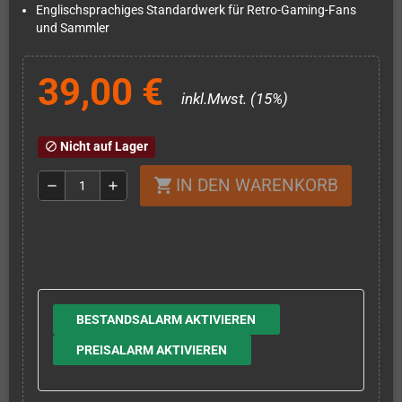
Englischsprachiges Standardwerk für Retro-Gaming-Fans
und Sammler
39,00 €
inkl.Mwst. (15%)
Nicht auf Lager
block
IN DEN WARENKORB
shopping_cart
remove
add
BESTANDSALARM AKTIVIEREN
PREISALARM AKTIVIEREN