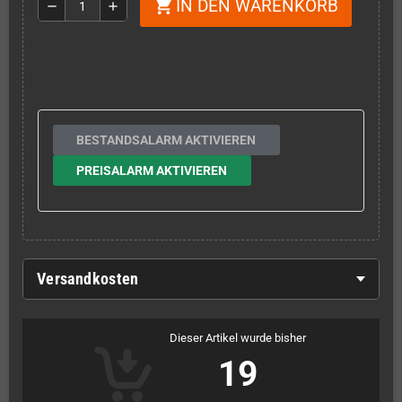
IN DEN WARENKORB
shopping_cart
remove
add
BESTANDSALARM AKTIVIEREN
PREISALARM AKTIVIEREN
Versandkosten
Dieser Artikel wurde bisher
19