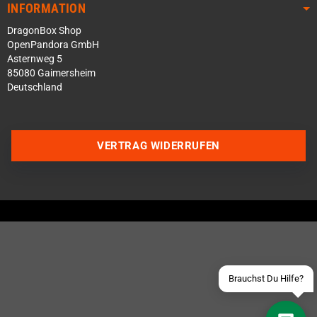
INFORMATION
DragonBox Shop
OpenPandora GmbH
Asternweg 5
85080 Gaimersheim
Deutschland
Über WhatsApp schreiben
VERTRAG WIDERRUFEN
Über Telegram schreiben
Discord Server beitreten
Facebook Messenger
Schick uns eine eMail
Brauchst Du Hilfe?