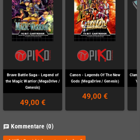
Brave Battle Saga - Legend of
Canon - Legends Of The New
Clan o
the Magic Warrior (MegaDrive /
Gods (MegaDrive / Genesis)
Ya
Genesis)
49,00 €
49,00 €
Kommentare
(0)
chat