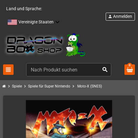
Land und Sprache:
Anmelden
person
Vereinigte Staaten
0
view_headline
search
chevron_right
chevron_right
chevron_right
Spiele
Spiele für Super Nintendo
Moto-X (SNES)