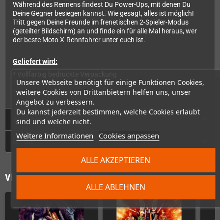
Während des Rennens findest Du Power-Ups, mit denen Du
Deine Gegner besiegen kannst. Wie gesagt, alles ist möglich!
Tritt gegen Deine Freunde im frenetischen 2-Spieler-Modus
(geteilter Bildschirm) an und finde ein für alle Mal heraus, wer
der beste Moto X-Rennfahrer unter euch ist.
Geliefert wird:
* Vollfarbig bedruckte Verpackung
Unsere Webseite benötigt für einige Funktionen Cookies,
* Spielmodul
weitere Cookies von Drittanbietern helfen uns, unser
* Farbige Anleitung
Angebot zu verbessern.
Du kannst jederzeit bestimmen, welche Cookies erlaubt
Technische Daten
sind und welche nicht.
Weitere Informationen
Cookies anpassen
GPSR
ALLE AKZEPTIEREN
Vielleicht wäre das auch was für Dich
ALLE ABLEHNEN