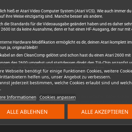
lich hieß er Atari Video Computer System (Atari VCS). Wie auch immer du d
auf ihre Weise einzigartig sind. Manche besser als andere.
ch die Standards für die Videoausgabe geändert haben und es daher sehr s
i 2600 ist da keine Ausnahme, denn er hat einen HF-Ausgang, der nur mit 
nterne Hardware-Modifikation ermöglicht es dir, deinen Atari komplett i
n ja, original bleibt!
hkabel an den CleanComp gelötet und schon hast du einen Atari 2600 mit
gen des 2600 umgehst und stattdessen direkt den TIA-Chip anzapfst u
st du dir die absolut beste Videosignalqualität sichern.
re Webseite benötigt für einige Funktionen Cookies, weitere Cooki
annst du das Composite- und S-Video-Signal speziell auf deinen Fernseh
Drittanbietern helfen uns, unser Angebot zu verbessern.
und Helligkeitswiedergabe, wie du sie aus den 80er Jahren kennst.
annst jederzeit bestimmen, welche Cookies erlaubt sind und welch
.
reo-Audio und einstellbarer Sättigung ist der CleanComp der einfachste
ere Informationen
Cookies anpassen
ernen TFT, auf dem Pitfall gespielt wird, und die restlichen Bilder wurde
 sehen die Bilder selbst mit billigen Aufnahmegeräten schön und sauber
ALLE ABLEHNEN
ALLE AKZEPTIEREN