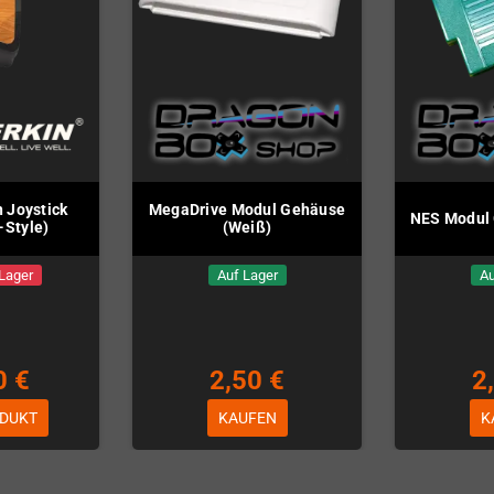
 Joystick
MegaDrive Modul Gehäuse
NES Modul 
-Style)
(Weiß)
 Lager
Auf Lager
Au
0 €
2,50 €
2
DUKT
KAUFEN
K