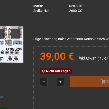
Marke
RetroSix
Artikel-Nr.
2600-CC
Füge deiner originalen Atari 2600-Konsole einen 
39,00 €
inkl.Mwst. (15%)
Nicht auf Lager
block
shopping_cart
remove
add
men