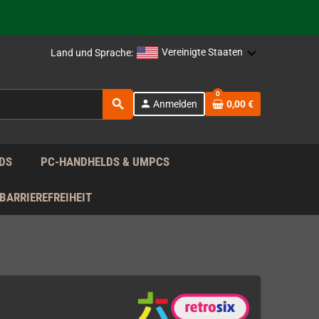
rag nach!
Vereinigte Staaten
Land und Sprache:
rag nach!
0
search
person
Anmelden
0,00 €
rag nach!
DS
PC-HANDHELDS & UMPCS
BARRIEREFREIHEIT