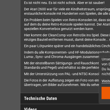
Es ist nicht neu. Es ist nicht schick. Aber er ist sauber!
Der Atari 2600 war für viele ein Kindheitstraum, ursprüng
erstaunliche Konsole mit Hunderten von Spielen, die alle 
Ein Problem beim Spielen von Retro-Konsolen ist, dass si
auf dem du deine Retro-Konsole spielen kannst. Der Atar
speziellen Konverterbox genutzt werden kann.
Hier kommt der CleanComp von RetroSix ins Spiel. Diese i
einziges Bauteil entfernen musst, damit deine Konsole... nu
Ein paar Lötpunkte später und ein handelsübliches Cinc
Indem du alle Komponenten- und HF-Modulationsschaltun
Luma-, Sync- und Chroma-Ausgängen zusammensetzt, kann
Unse
Mit der einstellbaren Sättigungs- und Rauschkontrolle k
von 
Standards und Pegel) und erhältst so die perfekte Farb- 
Du k
nicht
Mit der Unterstützung von PAL- und NTSC-Konsolen, Ste
Weit
Die Fotos in der Auflistung zeigen ein Foto von einem mod
übertragen, um Bilder aufzunehmen. Wie du sehen kannst,
Technische Daten
Videos