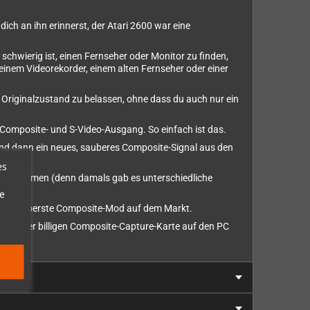
ich an ihn erinnerst, der Atari 2600 war eine
chwierig ist, einen Fernseher oder Monitor zu finden,
einem Videorekorder, einem alten Fernseher oder einer
m Originalzustand zu belassen, ohne dass du auch nur ein
 Composite- und S-Video-Ausgang. So einfach ist das.
nd dann ein neues, sauberes Composite-Signal aus den
es
er abstimmen (denn damals gab es unterschiedliche
e
 und sauberste Composite-Mod auf dem Markt.
n mit einer billigen Composite-Capture-Karte auf den PC
 aus.