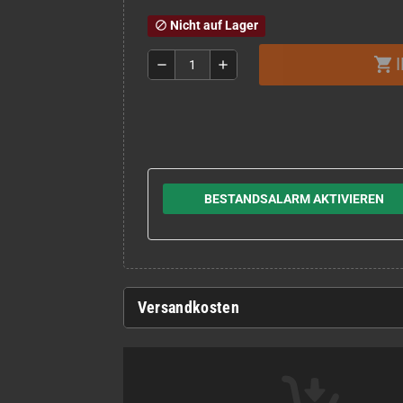
Nicht auf Lager
block
shopping_cart
remove
add
BESTANDSALARM AKTIVIEREN
Versandkosten