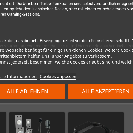
rientiert. Die beliebten Turbo-Funktionen sind selbstverständlich integrie
out entspricht dem klassischen Design, aber mit einem entscheidenden Vor
geren Gaming-Sessions.
usskabel, das dir mehr Bewegungsfreiheit vor dem Fernseher verschafft. An
g spürbar angenehmer macht. Das D-Pad bietet dir das authentische Retro
re Webseite benötigt für einige Funktionen Cookies, weitere Cooki
Drittanbietern helfen uns, unser Angebot zu verbessern.
annst jederzeit bestimmen, welche Cookies erlaubt sind und welch
.
ere Informationen
Cookies anpassen
ALLE ABLEHNEN
ALLE AKZEPTIEREN