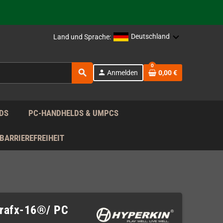
rag nach!
Deutschland
Land und Sprache:
rag nach!
0
search
person
Anmelden
0,00 €
rag nach!
DS
PC-HANDHELDS & UMPCS
BARRIEREFREIHEIT
oGrafx-16®/ PC