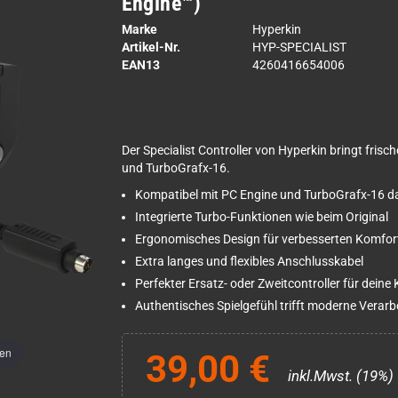
Engine™)
Marke
Hyperkin
Artikel-Nr.
HYP-SPECIALIST
EAN13
4260416654006
Der Specialist Controller von Hyperkin bringt fris
und TurboGrafx-16.
Kompatibel mit PC Engine und TurboGrafx-16 da
Integrierte Turbo-Funktionen wie beim Original
Ergonomisches Design für verbesserten Komfor
Extra langes und flexibles Anschlusskabel
Perfekter Ersatz- oder Zweitcontroller für deine
Authentisches Spielgefühl trifft moderne Verarb
men
39,00 €
inkl.Mwst. (19%)