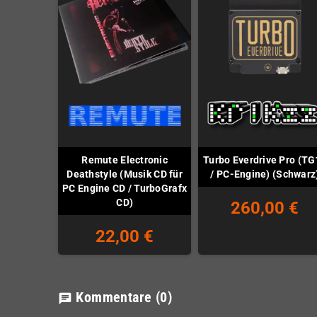
Remute Electronic
Turbo Everdrive Pro (TG
Deathstyle (Musik CD für
/ PC-Engine) (Schwarz
PC Engine CD / TurboGrafx
CD)
260,00 €
22,00 €
Kommentare
(0)
chat