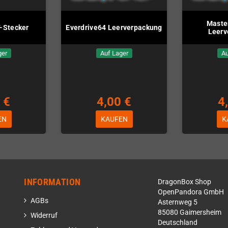
Master
-Stecker
Everdrive64 Leerverpackung
Leerv
ger
Auf Lager
Au
 €
4,00 €
4
EN
KAUFEN
K
INFORMATION
DragonBox Shop
OpenPandora GmbH
AGBs
Asternweg 5
85080 Gaimersheim
Widerruf
Deutschland