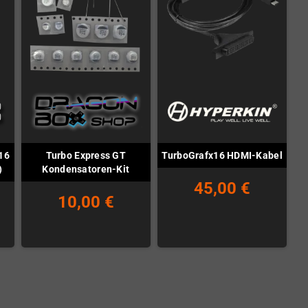
16
Turbo Express GT
TurboGrafx16 HDMI-Kabel
)
Kondensatoren-Kit
45,00 €
10,00 €