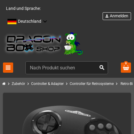
Land und Sprache:
Anmelden
person
Deutschland
0
view_headline
search
chevron_right
chevron_right
chevron_right
chevron_right
Zubehör
Controller & Adapter
Controller für Retrosysteme
Retro-B