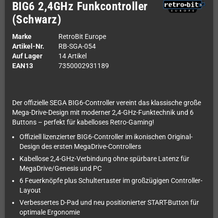
BIG6 2,4GHz Funkcontroller
(Schwarz)
Marke
RetroBit Europe
Artikel-Nr.
RB-SGA-054
Auf Lager
14 Artikel
EAN13
7350002931189
Der offizielle SEGA BIG6-Controller vereint das klassische große
Mega-Drive-Design mit moderner 2,4-GHz-Funktechnik und 6
Buttons – perfekt für kabelloses Retro-Gaming!
Offiziell lizenzierter BIG6-Controller im ikonischen Original-
Design des ersten MegaDrive-Controllers
Kabellose 2,4-GHz-Verbindung ohne spürbare Latenz für
MegaDrive/Genesis und PC
6 Feuerknöpfe plus Schultertaster im großzügigen Controller-
Layout
Verbessertes D-Pad und neu positionierter START-Button für
optimale Ergonomie