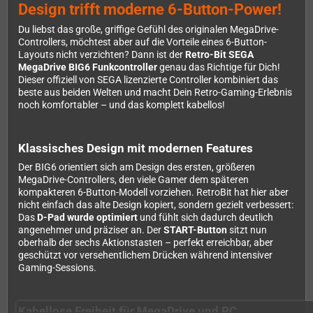
Design trifft moderne 6-Button-Power!
Du liebst das große, griffige Gefühl des originalen MegaDrive-
Controllers, möchtest aber auf die Vorteile eines 6-Button-
Layouts nicht verzichten? Dann ist der
Retro-Bit SEGA
MegaDrive BIG6 Funkcontroller
genau das Richtige für Dich!
Dieser offiziell von SEGA lizenzierte Controller kombiniert das
beste aus beiden Welten und macht Dein Retro-Gaming-Erlebnis
noch komfortabler – und das komplett kabellos!
Klassisches Design mit modernen Features
Der BIG6 orientiert sich am Design des ersten, größeren
MegaDrive-Controllers, den viele Gamer dem späteren
kompakteren 6-Button-Modell vorziehen. RetroBit hat hier aber
nicht einfach das alte Design kopiert, sondern gezielt verbessert:
Das
D-Pad wurde optimiert
und fühlt sich dadurch deutlich
angenehmer und präziser an. Der
START-Button
sitzt nun
oberhalb der sechs Aktionstasten – perfekt erreichbar, aber
geschützt vor versehentlichem Drücken während intensiver
Gaming-Sessions.
Kabellose Freiheit für MegaDrive und PC