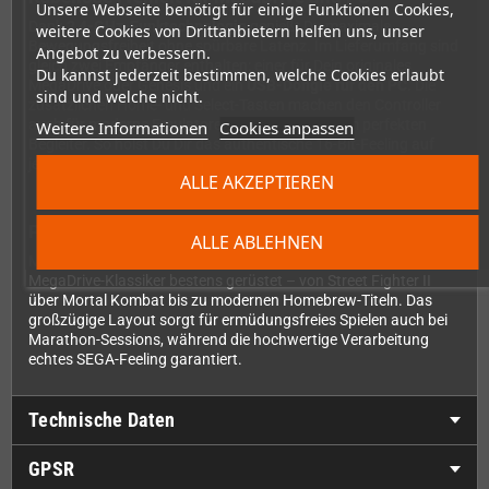
Unsere Webseite benötigt für einige Funktionen Cookies,
Dank
2,4-GHz-Funktechnologie
genießt Du maximale
weitere Cookies von Drittanbietern helfen uns, unser
Bewegungsfreiheit ohne spürbare Latenz. Im Lieferumfang sind
Angebot zu verbessern.
gleich zwei Empfänger enthalten: einer für Dein originales
Du kannst jederzeit bestimmen, welche Cookies erlaubt
MegaDrive oder Genesis und ein
USB-Dongle für den PC
. Die
sind und welche nicht.
zusätzlichen Home- und Select-Tasten machen den Controller
auch für moderne Emulatoren und PC-Spiele zum perfekten
Weitere Informationen
Cookies anpassen
Begleiter. So holst Du Dir das authentische 16-Bit-Feeling auf
jede Plattform!
ALLE AKZEPTIEREN
Perfekt ausgestattet für jedes Spiel
ALLE ABLEHNEN
Mit
sechs Feuerknöpfen plus Schultertaster
bist Du für alle
MegaDrive-Klassiker bestens gerüstet – von Street Fighter II
über Mortal Kombat bis zu modernen Homebrew-Titeln. Das
großzügige Layout sorgt für ermüdungsfreies Spielen auch bei
Marathon-Sessions, während die hochwertige Verarbeitung
echtes SEGA-Feeling garantiert.
Technische Daten
GPSR