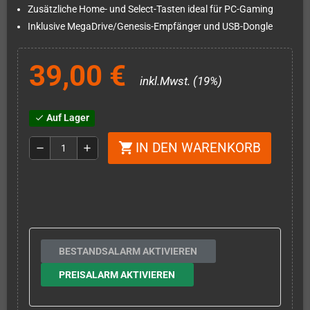
Zusätzliche Home- und Select-Tasten ideal für PC-Gaming
Inklusive MegaDrive/Genesis-Empfänger und USB-Dongle
39,00 €
inkl.Mwst. (19%)
Auf Lager
check
IN DEN WARENKORB
shopping_cart
remove
add
BESTANDSALARM AKTIVIEREN
PREISALARM AKTIVIEREN