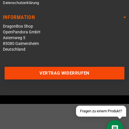
Datenschutzerklärung
INFORMATION
DragonBox Shop
OpenPandora GmbH
Asternweg 5
85080 Gaimersheim
Deutschland
Über WhatsApp schreiben
Über Telegram schreiben
VERTRAG WIDERRUFEN
Discord Server beitreten
Facebook Messenger
Schick uns eine eMail
Fragen zu einem Produkt?