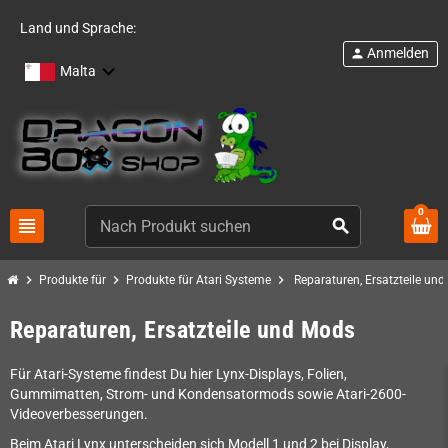
Land und Sprache:
Anmelden
person
Malta
0
view_headline
search
chevron_right
chevron_right
chevron_right
Produkte für
Produkte für Atari Systeme
Reparaturen, Ersatzteile un
Reparaturen, Ersatzteile und Mods
Für Atari-Systeme findest Du hier Lynx-Displays, Folien,
Gummimatten, Strom- und Kondensatormods sowie Atari-2600-
Videoverbesserungen.
Beim Atari Lynx unterscheiden sich Modell 1 und 2 bei Display,