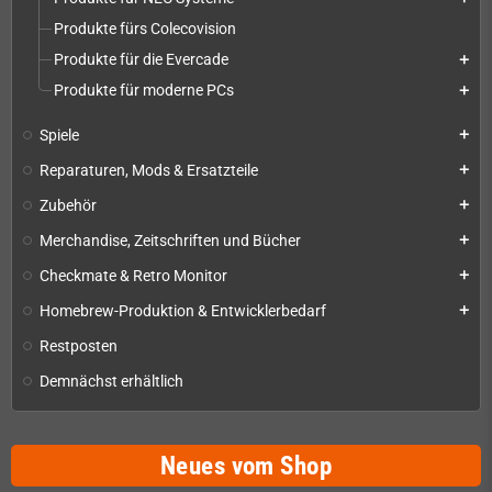
Produkte fürs Colecovision
Produkte für die Evercade
add
Produkte für moderne PCs
add
Spiele
add
Reparaturen, Mods & Ersatzteile
add
Zubehör
add
Merchandise, Zeitschriften und Bücher
add
Checkmate & Retro Monitor
add
Homebrew-Produktion & Entwicklerbedarf
add
Restposten
Demnächst erhältlich
Neues vom Shop