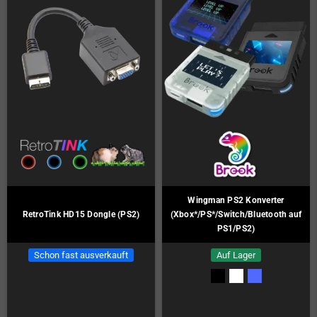
Wingman PS2 Konverter
RetroTink HD15 Dongle (PS2)
(Xbox*/PS*/Switch/Bluetooth auf
PS1/PS2)
Schon fast ausverkauft
Auf Lager