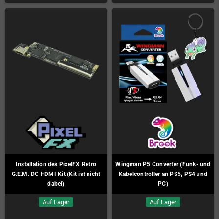
Installation des PixelFX Retro
Wingman P5 Converter (Funk- und
G.E.M. DC HDMI Kit (Kit ist nicht
Kabelcontroller an PS5, PS4 und
dabei)
PC)
Auf Lager
Auf Lager