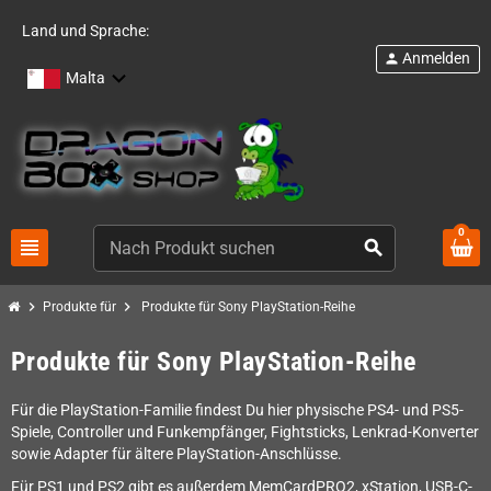
Land und Sprache:
Anmelden
person
Malta
0
view_headline
search
chevron_right
chevron_right
Produkte für
Produkte für Sony PlayStation-Reihe
Produkte für Sony PlayStation-Reihe
Für die PlayStation-Familie findest Du hier physische PS4- und PS5-
Spiele, Controller und Funkempfänger, Fightsticks, Lenkrad-Konverter
sowie Adapter für ältere PlayStation-Anschlüsse.
Für PS1 und PS2 gibt es außerdem MemCardPRO2, xStation, USB-C-