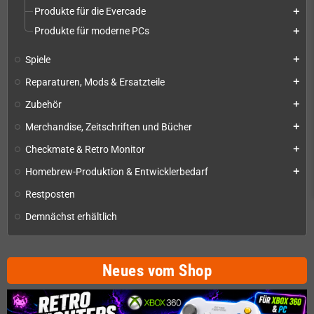
Produkte für die Evercade
add
Produkte für moderne PCs
add
Spiele
add
Reparaturen, Mods & Ersatzteile
add
Zubehör
add
Merchandise, Zeitschriften und Bücher
add
Checkmate & Retro Monitor
add
Homebrew-Produktion & Entwicklerbedarf
add
Restposten
Demnächst erhältlich
Neues vom Shop