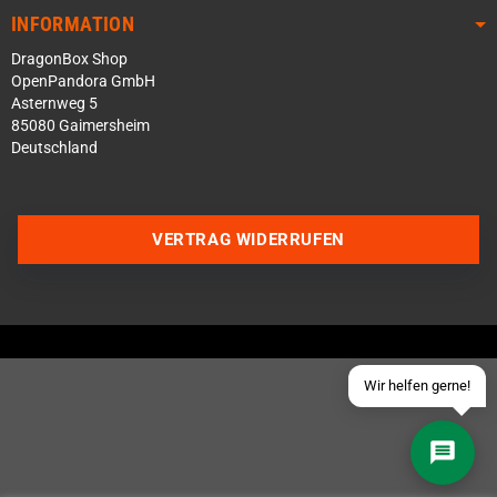
INFORMATION
DragonBox Shop
OpenPandora GmbH
Asternweg 5
85080 Gaimersheim
Deutschland
Über WhatsApp schreiben
Über Telegram schreiben
VERTRAG WIDERRUFEN
Discord Server beitreten
Facebook Messenger
Schick uns eine eMail
Wir helfen gerne!