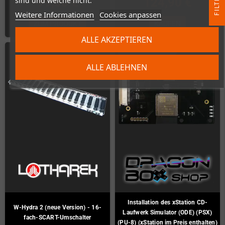
R
sind und welche nicht.
99,00 €
124,90 €
Weitere Informationen
Cookies anpassen
F
I
L
T
E
ZUM PRODUKT
KAUFEN
ALLE AKZEPTIEREN
ARTIKELBÜNDEL
ALLE ABLEHNEN
Installation des xStation CD-
W-Hydra 2 (neue Version) - 16-
Laufwerk Simulator (ODE) (PSX)
fach-SCART-Umschalter
(PU-8) (xStation im Preis enthalten)