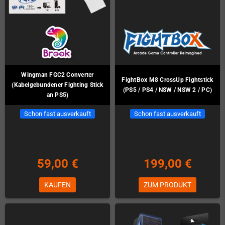
Wingman FGC2 Converter
FightBox M8 CrossUp Fightstick
(Kabelgebundener Fighting Stick
(PS5 / PS4 / NSW / NSW 2 / PC)
an PS5)
Schon fast ausverkauft
Schon fast ausverkauft
59,00 €
199,00 €
KAUFEN
ZUM PRODUKT