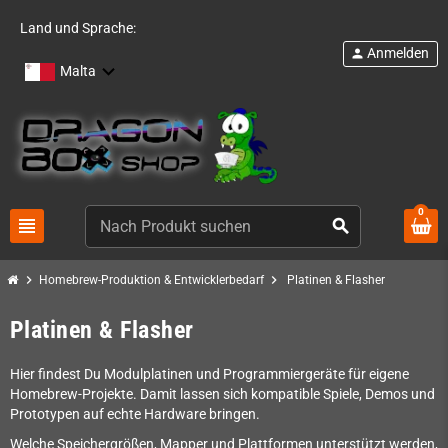
Land und Sprache:
Anmelden
person
Malta
0
view_headline
search
chevron_right
chevron_right
Homebrew-Produktion & Entwicklerbedarf
Platinen & Flasher
Platinen & Flasher
Hier findest Du Modulplatinen und Programmiergeräte für eigene
Homebrew-Projekte. Damit lassen sich kompatible Spiele, Demos und
Prototypen auf echte Hardware bringen.
Welche Speichergrößen, Mapper und Plattformen unterstützt werden,