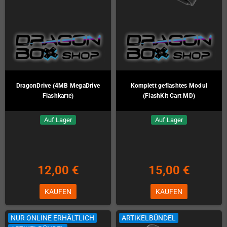
DragonDrive (4MB MegaDrive
Komplett geflashtes Modul
Flashkarte)
(FlashKit Cart MD)
Auf Lager
Auf Lager
12,00 €
15,00 €
KAUFEN
KAUFEN
NUR ONLINE ERHÄLTLICH
ARTIKELBÜNDEL