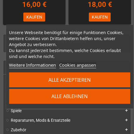
16,00 €
18,00 €
KAUFEN
KAUFEN
Unsere Webseite benötigt für einige Funktionen Cookies,
weitere Cookies von Drittanbietern helfen uns, unser
1 - 6 von 6 Artikel(n)
Angebot zu verbessern.
Du kannst jederzeit bestimmen, welche Cookies erlaubt
sind und welche nicht.
Weitere Informationen
Cookies anpassen
START
ALLE AKZEPTIEREN
Konsolen & Handhelds
add
PC-Handhelds & UMPCs
add
ALLE ABLEHNEN
Produkte für
add
Spiele
add
Reparaturen, Mods & Ersatzteile
add
Zubehör
add