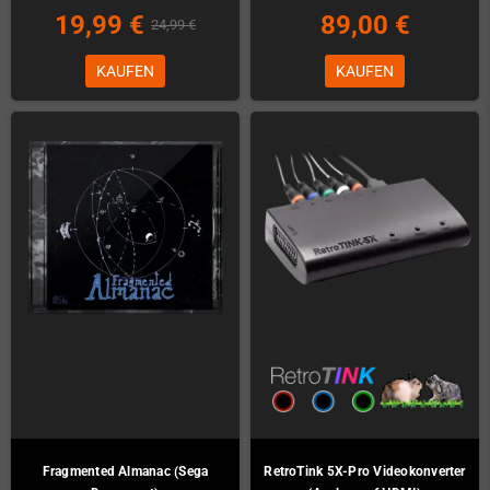
19,99 €
89,00 €
24,99 €
KAUFEN
KAUFEN
Fragmented Almanac (Sega
RetroTink 5X-Pro Videokonverter