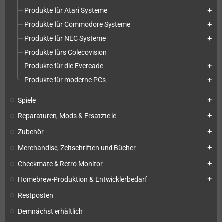
Produkte für Atari Systeme
add
Produkte für Commodore Systeme
add
Produkte für NEC Systeme
add
Produkte fürs Colecovision
Produkte für die Evercade
add
Produkte für moderne PCs
add
Spiele
add
Reparaturen, Mods & Ersatzteile
add
Zubehör
add
Merchandise, Zeitschriften und Bücher
add
Checkmate & Retro Monitor
add
Homebrew-Produktion & Entwicklerbedarf
add
Restposten
Demnächst erhältlich