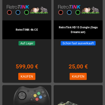
RetroTink HD15 Dongle (Sega
RetroTINK-4k CE
Dreamcast)
Auf Lager
Schon fast ausverkauft
599,00 €
25,00 €
KAUFEN
KAUFEN