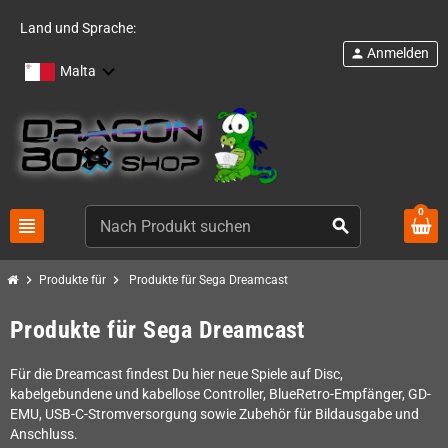
Land und Sprache:
Anmelden
person
Malta
0
view_headline
search
chevron_right
chevron_right
Produkte für
Produkte für Sega Dreamcast
Produkte für Sega Dreamcast
Für die Dreamcast findest Du hier neue Spiele auf Disc,
kabelgebundene und kabellose Controller, BlueRetro-Empfänger, GD-
EMU, USB-C-Stromversorgung sowie Zubehör für Bildausgabe und
Anschluss.