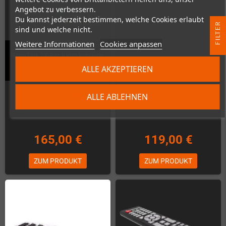
Angebot zu verbessern.
Du kannst jederzeit bestimmen, welche Cookies erlaubt
R
sind und welche nicht.
Weitere Informationen
Cookies anpassen
F
I
L
T
E
RetroTink 2X-Pro Videokonverter
GD Emu (ODE für Sega Dreamcast)
(Analog zu HDMI)
ALLE AKZEPTIEREN
Nicht auf Lager
Nicht auf Lager
ALLE ABLEHNEN
165,00 €
119,00 €
ZUM PRODUKT
ZUM PRODUKT