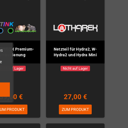
TINK-5X Premium-
Netzteil für Hydra2, W-
es
ernbedienung
Hydra2 und Hydra Mini
e
Nicht auf Lager
Nicht auf Lager
39,00 €
27,00 €
UM PRODUKT
ZUM PRODUKT