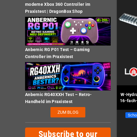
moderne Xbox 360 Controller im
Praxistest | DragonBox Shop
Anbernic RG P01 Test – Gaming
Controller im Praxistest
Anbernic RG40XXH Test – Retro-
W-Hydra
16-fach
Handheld im Praxistest
ZUM BLOG
Scho
Subscribe to our