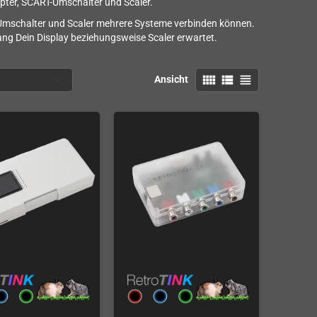
apter, SCART-Umschalter und Scaler.
Umschalter und Scaler mehrere Systeme verbinden können.
ng Dein Display beziehungsweise Scaler erwartet.
view_comfy
view_list
view_headline
Ansicht