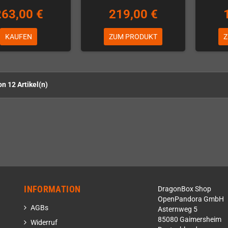
263,00 €
219,00 €
KAUFEN
ZUM PRODUKT
Z
on 12 Artikel(n)
INFORMATION
DragonBox Shop
OpenPandora GmbH
AGBs
Asternweg 5
85080 Gaimersheim
Widerruf