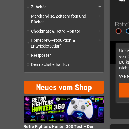
Zubehör
add
Merchandise, Zeitschriften und
add
Bücher
Checkmate & Retro Monitor
add
Homebrew-Produktion &
add
Entwicklerbedarf
Retro
Unse
Restposten
(Se
von 
Du k
Demnächst erhältlich
nicht
Scho
Weit
Neues vom Shop
Retro Fighters Hunter 360 Test – Der