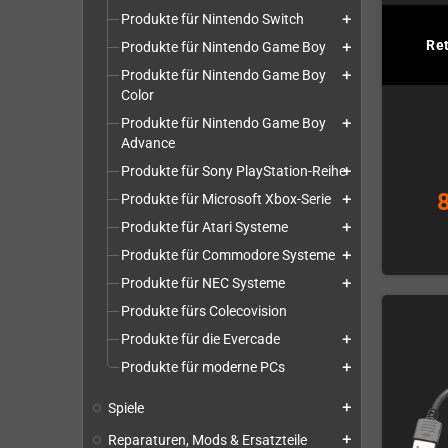
Produkte für Nintendo Switch
add
Re
Produkte für Nintendo Game Boy
add
Produkte für Nintendo Game Boy
add
Color
Produkte für Nintendo Game Boy
add
Advance
Produkte für Sony PlayStation-Reihe
add
Produkte für Microsoft Xbox-Serie
add
Produkte für Atari Systeme
add
Produkte für Commodore Systeme
add
Produkte für NEC Systeme
add
Produkte fürs Colecovision
Produkte für die Evercade
add
Produkte für moderne PCs
add
Spiele
add
Reparaturen, Mods & Ersatzteile
add