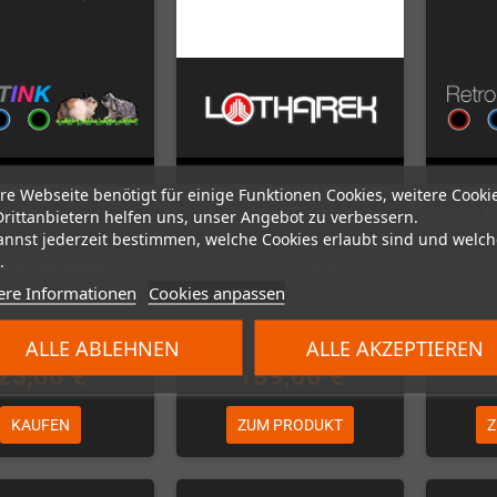
Tink HD15 Dongle
Hydra 2 - aktuelle Version -
Retro
re Webseite benötigt für einige Funktionen Cookies, weitere Cooki
ga Dreamcast)
8-fach-SCART-Umschalter
F
Drittanbietern helfen uns, unser Angebot zu verbessern.
annst jederzeit bestimmen, welche Cookies erlaubt sind und welch
.
n fast ausverkauft
Nicht auf Lager
ere Informationen
Cookies anpassen
ALLE ABLEHNEN
ALLE AKZEPTIEREN
25,00 €
189,00 €
KAUFEN
ZUM PRODUKT
Z