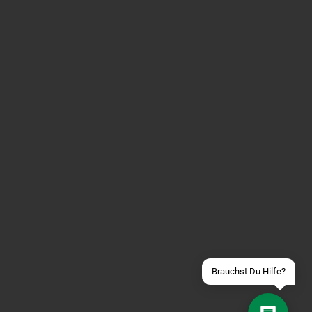
Über WhatsApp schreiben
Über Telegram schreiben
Discord Server beitreten
Facebook Messenger
Schick uns eine eMail
Brauchst Du Hilfe?