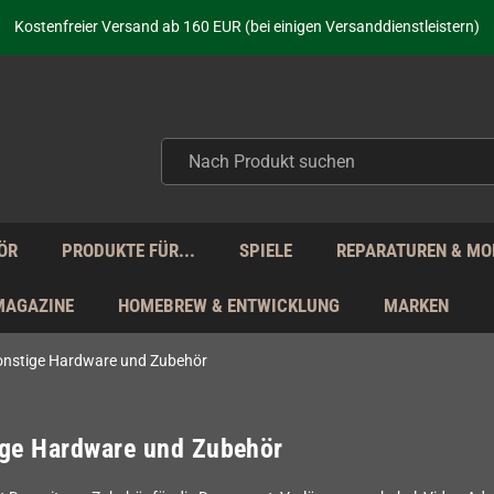
aufen nicht nur - wir KENNEN unsere Produkte. Du brauchst Hilfe? Dann f
Kostenfreier Versand ab 160 EUR (bei einigen Versanddienstleistern)
Seit über 20 Jahren Deine Anlaufstelle für neue Retro-Hardware!
Täglicher Versand Mo - Fr aus Deutschland - zollfrei innerhalb der EU!
aufen nicht nur - wir KENNEN unsere Produkte. Du brauchst Hilfe? Dann f
Kostenfreier Versand ab 160 EUR (bei einigen Versanddienstleistern)
Seit über 20 Jahren Deine Anlaufstelle für neue Retro-Hardware!
Täglicher Versand Mo - Fr aus Deutschland - zollfrei innerhalb der EU!
aufen nicht nur - wir KENNEN unsere Produkte. Du brauchst Hilfe? Dann f
ÖR
PRODUKTE FÜR...
SPIELE
REPARATUREN & MO
MAGAZINE
HOMEBREW & ENTWICKLUNG
MARKEN
onstige Hardware und Zubehör
ige Hardware und Zubehör