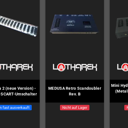
Mini Hyd
 2 (neue Version) -
MEDUSA Retro Scandoubler
(Metal
-SCART-Umschalter
Rev. B
n fast ausverkauft
Nicht auf Lager