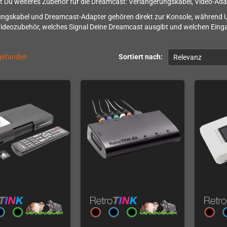
st Du weiteres Zubehör für die Dreamcast: Verlängerungskabel, Video-Ad
ungskabel und Dreamcast-Adapter gehören direkt zur Konsole, während 
Videozubehör, welches Signal Deine Dreamcast ausgibt und welchen Einga
 gefunden
Sortiert nach:
Relevanz