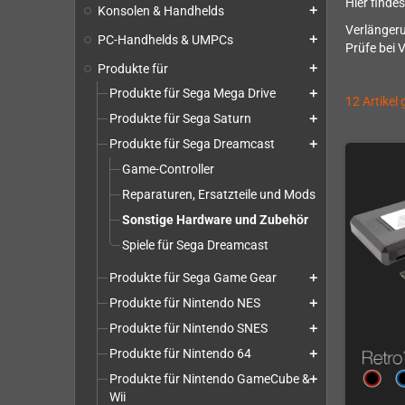
Hier finde
Konsolen & Handhelds
add
Verlänger
PC-Handhelds & UMPCs
add
Prüfe bei 
Produkte für
add
Produkte für Sega Mega Drive
add
12 Artikel
Produkte für Sega Saturn
add
Produkte für Sega Dreamcast
add
Game-Controller
Reparaturen, Ersatzteile und Mods
Sonstige Hardware und Zubehör
Spiele für Sega Dreamcast
Produkte für Sega Game Gear
add
Produkte für Nintendo NES
add
Produkte für Nintendo SNES
add
Produkte für Nintendo 64
add
Produkte für Nintendo GameCube &
add
Wii