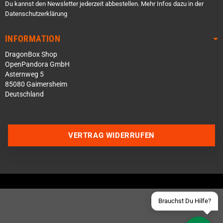
Du kannst den Newsletter jederzeit abbestellen. Mehr Infos dazu in der
Datenschutzerklärung
INFORMATION
DragonBox Shop
OpenPandora GmbH
Asternweg 5
85080 Gaimersheim
Deutschland
Über WhatsApp schreiben
Über Telegram schreiben
VERTRAG WIDERRUFEN
Discord Server beitreten
Facebook Messenger
Schick uns eine eMail
Brauchst Du Hilfe?