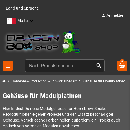
Land und Sprache:
Anmelden
person
Malta
0
view_headline
search
chevron_right
chevron_right
Homebrew-Produktion & Entwicklerbedarf
Gehäuse für Modulplatinen
Gehäuse für Modulplatinen
Hier findest Du neue Modulgehäuse für Homebrew-Spiele,
Reproduktionen eigener Projekte und den Ersatz beschädigter
Gehäuse. Verschiedene Farben helfen außerdem, ein Projekt auch
optisch von normalen Modulen abzuheben.