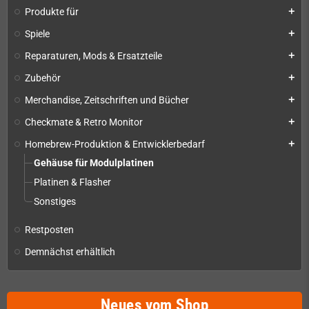
Produkte für
add
Spiele
add
Reparaturen, Mods & Ersatzteile
add
Zubehör
add
Merchandise, Zeitschriften und Bücher
add
Checkmate & Retro Monitor
add
Homebrew-Produktion & Entwicklerbedarf
add
Gehäuse für Modulplatinen
Platinen & Flasher
Sonstiges
Restposten
Demnächst erhältlich
Neues vom Shop