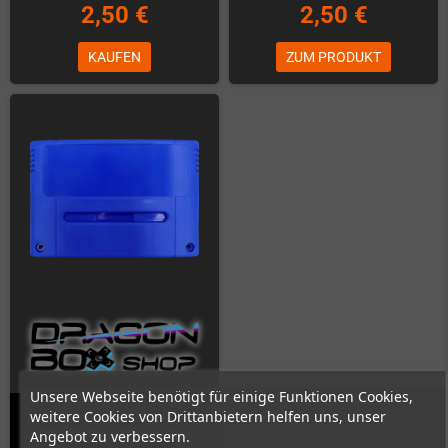
2,50 €
2,50 €
KAUFEN
ZUM PRODUKT
Unsere Webseite benötigt für einige Funktionen Cookies,
weitere Cookies von Drittanbietern helfen uns, unser
SNES Modul Gehäuse (Blau)
Angebot zu verbessern.